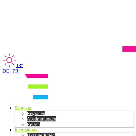
18°
DE
|
FR
Schweiz
Regionen
Abstimmungen
Reisen
International
Ukraine-Krieg