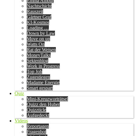
Emma Amour
Nachtschicht
Rauszeit
Gärtner Graf
KI-Kosmos
Loading …
Down by Law
Move on up
Watts On
Rat der Weisen
MoneyTalks
Sektenblog
Work in Progress
Top Job
Zugestiegen
Madame Energie
Smart gespart
Quiz
Mini-Kreuzworträtsel
Quizz den Huber
Quizzticle
Aufgedeckt
Videos
Reportagen
Fragenbot