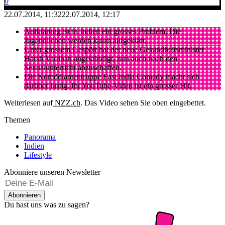
0
22.07.2014, 11:32
22.07.2014, 12:17
Aufklärung ist in Indien ein grosses Problem. Die
Jugendlichen werden kaum aufgeklärt.
Unter grossem Gespött hat der neue Gesundheitsminister
Harsh Vardhan angekündigt, nun auch noch den
Sexualunterricht abzuschaffen.
Die Komödiantentruppe East India Comedy macht sich
darüber lustig. Ihr YouTube-Video ist ein grosser Hit.
Weiterlesen auf
NZZ.ch
. Das Video sehen Sie oben eingebettet.
Themen
Panorama
Indien
Lifestyle
Abonniere unseren Newsletter
Abonnieren
Du hast uns was zu sagen?