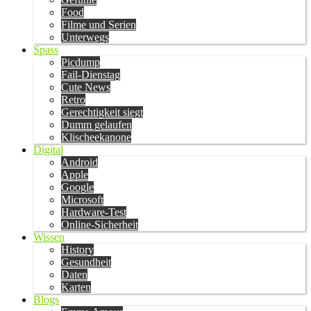
Food
Filme und Serien
Unterwegs
Spass
Picdump
Fail-Dienstag
Cute News
Retro
Gerechtigkeit siegt
Dumm gelaufen
Klischeekanone
Digital
Android
Apple
Google
Microsoft
Hardware-Test
Online-Sicherheit
Wissen
History
Gesundheit
Daten
Karten
Blogs