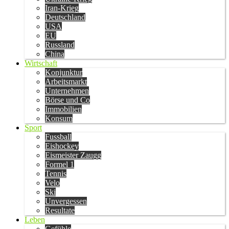
Iran-Krieg
Deutschland
USA
EU
Russland
China
Wirtschaft
Konjunktur
Arbeitsmarkt
Unternehmen
Börse und Co
Immobilien
Konsum
Sport
Fussball
Eishockey
Eismeister Zaugg
Formel 1
Tennis
Velo
Ski
Unvergessen
Resultate
Leben
Gefühle