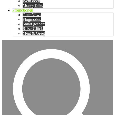
Wein doch
MoneyTalks
Promotionen
Gute News
Flugmodus
Smart gespart
Reise-Glück
Meat & Greet