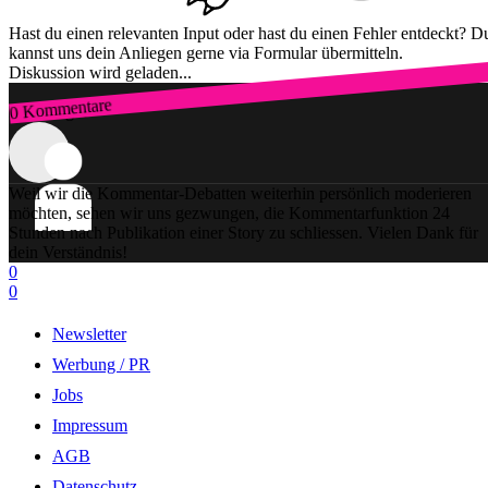
Hast du einen relevanten Input oder hast du einen Fehler entdeckt? D
kannst uns dein Anliegen gerne via Formular übermitteln.
Diskussion wird geladen...
0 Kommentare
Zum Login
Weil wir die Kommentar-Debatten weiterhin persönlich moderieren
möchten, sehen wir uns gezwungen, die Kommentarfunktion 24
Stunden nach Publikation einer Story zu schliessen. Vielen Dank für
dein Verständnis!
0
0
Newsletter
Werbung / PR
Jobs
Impressum
AGB
Datenschutz