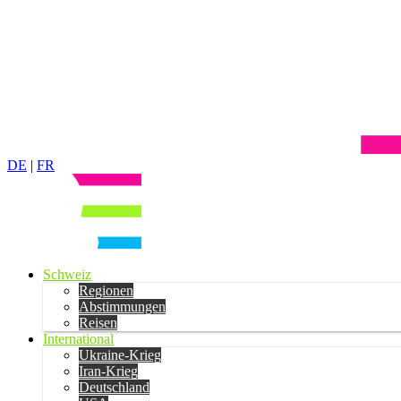
DE
|
FR
Schweiz
Regionen
Abstimmungen
Reisen
International
Ukraine-Krieg
Iran-Krieg
Deutschland