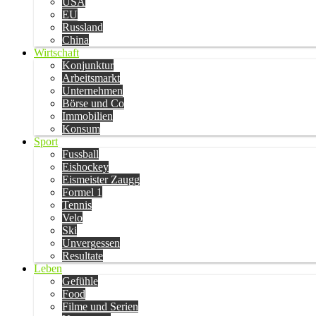
USA
EU
Russland
China
Wirtschaft
Konjunktur
Arbeitsmarkt
Unternehmen
Börse und Co
Immobilien
Konsum
Sport
Fussball
Eishockey
Eismeister Zaugg
Formel 1
Tennis
Velo
Ski
Unvergessen
Resultate
Leben
Gefühle
Food
Filme und Serien