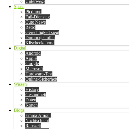
Unterwegs
Spass
Picdump
Fail-Dienstag
Cute News
Retro
Gerechtigkeit siegt
Dumm gelaufen
Klischeekanone
Digital
Android
Apple
Google
Microsoft
Hardware-Test
Online-Sicherheit
Wissen
History
Gesundheit
Daten
Karten
Blogs
Emma Amour
Nachtschicht
Rauszeit