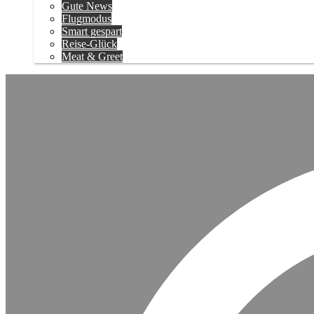
Gute News
Flugmodus
Smart gespart
Reise-Glück
Meat & Greet