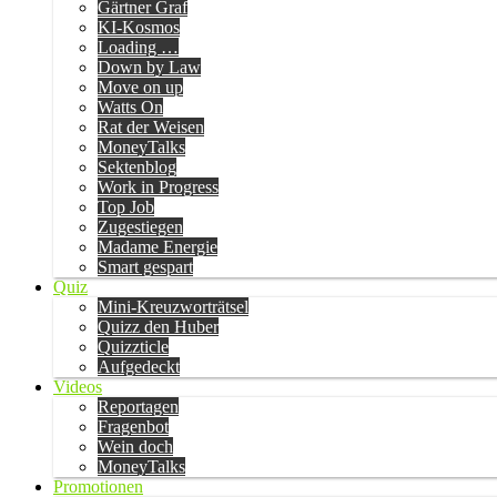
Gärtner Graf
KI-Kosmos
Loading …
Down by Law
Move on up
Watts On
Rat der Weisen
MoneyTalks
Sektenblog
Work in Progress
Top Job
Zugestiegen
Madame Energie
Smart gespart
Quiz
Mini-Kreuzworträtsel
Quizz den Huber
Quizzticle
Aufgedeckt
Videos
Reportagen
Fragenbot
Wein doch
MoneyTalks
Promotionen