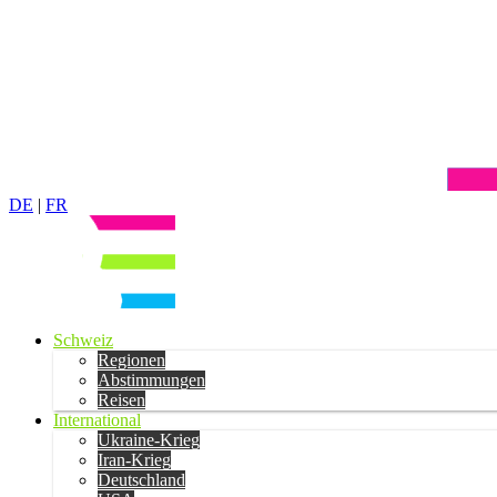
DE
|
FR
Schweiz
Regionen
Abstimmungen
Reisen
International
Ukraine-Krieg
Iran-Krieg
Deutschland