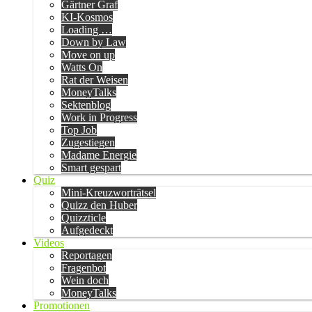
Gärtner Graf
KI-Kosmos
Loading …
Down by Law
Move on up
Watts On
Rat der Weisen
MoneyTalks
Sektenblog
Work in Progress
Top Job
Zugestiegen
Madame Energie
Smart gespart
Quiz
Mini-Kreuzworträtsel
Quizz den Huber
Quizzticle
Aufgedeckt
Videos
Reportagen
Fragenbot
Wein doch
MoneyTalks
Promotionen