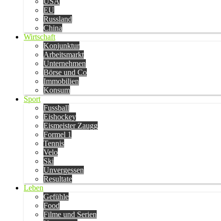
USA
EU
Russland
China
Wirtschaft
Konjunktur
Arbeitsmarkt
Unternehmen
Börse und Co
Immobilien
Konsum
Sport
Fussball
Eishockey
Eismeister Zaugg
Formel 1
Tennis
Velo
Ski
Unvergessen
Resultate
Leben
Gefühle
Food
Filme und Serien