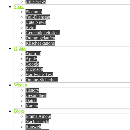
Unterwegs
Spass
Picdump
Fail-Dienstag
Cute News
Retro
Gerechtigkeit siegt
Dumm gelaufen
Klischeekanone
Digital
Android
Apple
Google
Microsoft
Hardware-Test
Online-Sicherheit
Wissen
History
Gesundheit
Daten
Karten
Blogs
Emma Amour
Nachtschicht
Rauszeit