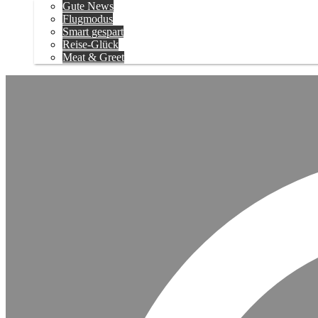
Gute News
Flugmodus
Smart gespart
Reise-Glück
Meat & Greet