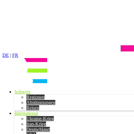
DE
|
FR
Schweiz
Regionen
Abstimmungen
Reisen
International
Ukraine-Krieg
Iran-Krieg
Deutschland