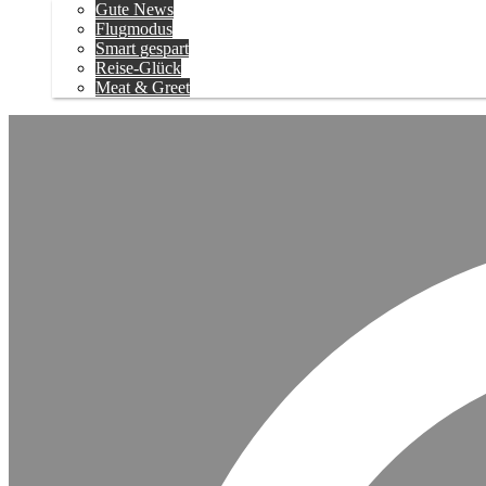
Gute News
Flugmodus
Smart gespart
Reise-Glück
Meat & Greet