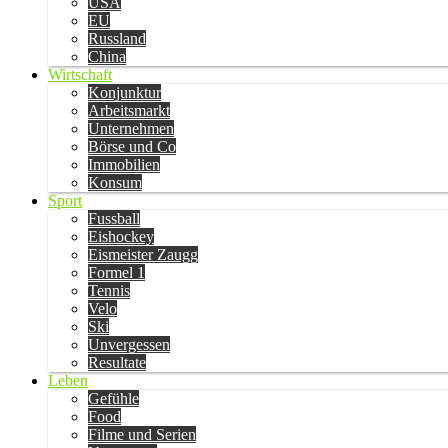
USA
EU
Russland
China
Wirtschaft
Konjunktur
Arbeitsmarkt
Unternehmen
Börse und Co
Immobilien
Konsum
Sport
Fussball
Eishockey
Eismeister Zaugg
Formel 1
Tennis
Velo
Ski
Unvergessen
Resultate
Leben
Gefühle
Food
Filme und Serien