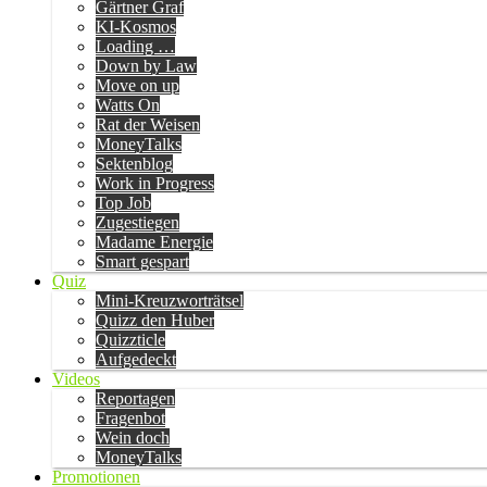
Gärtner Graf
KI-Kosmos
Loading …
Down by Law
Move on up
Watts On
Rat der Weisen
MoneyTalks
Sektenblog
Work in Progress
Top Job
Zugestiegen
Madame Energie
Smart gespart
Quiz
Mini-Kreuzworträtsel
Quizz den Huber
Quizzticle
Aufgedeckt
Videos
Reportagen
Fragenbot
Wein doch
MoneyTalks
Promotionen