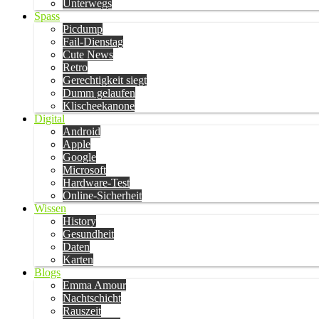
Unterwegs
Spass
Picdump
Fail-Dienstag
Cute News
Retro
Gerechtigkeit siegt
Dumm gelaufen
Klischeekanone
Digital
Android
Apple
Google
Microsoft
Hardware-Test
Online-Sicherheit
Wissen
History
Gesundheit
Daten
Karten
Blogs
Emma Amour
Nachtschicht
Rauszeit