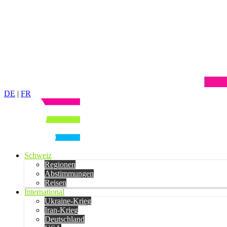
DE
|
FR
Schweiz
Regionen
Abstimmungen
Reisen
International
Ukraine-Krieg
Iran-Krieg
Deutschland