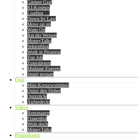
Gärtner Graf
KI-Kosmos
Loading …
Down by Law
Move on up
Watts On
Rat der Weisen
MoneyTalks
Sektenblog
Work in Progress
Top Job
Zugestiegen
Madame Energie
Smart gespart
Quiz
Mini-Kreuzworträtsel
Quizz den Huber
Quizzticle
Aufgedeckt
Videos
Reportagen
Fragenbot
Wein doch
MoneyTalks
Promotionen