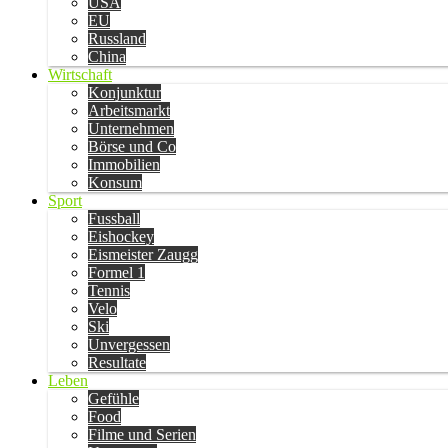
USA
EU
Russland
China
Wirtschaft
Konjunktur
Arbeitsmarkt
Unternehmen
Börse und Co
Immobilien
Konsum
Sport
Fussball
Eishockey
Eismeister Zaugg
Formel 1
Tennis
Velo
Ski
Unvergessen
Resultate
Leben
Gefühle
Food
Filme und Serien