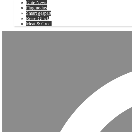
Gute News
Flugmodus
Smart gespart
Reise-Glück
Meat & Greet