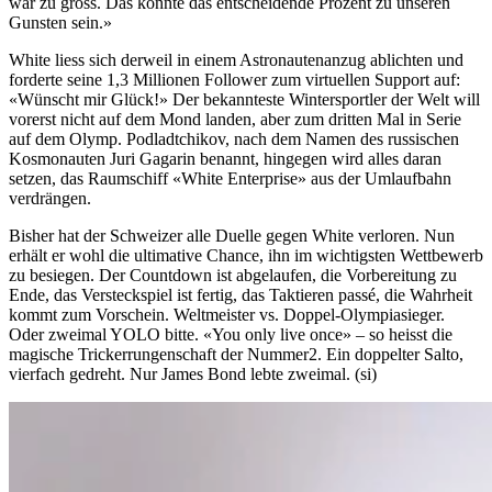
war zu gross. Das könnte das entscheidende Prozent zu unseren
Gunsten sein.»
White liess sich derweil in einem Astronautenanzug ablichten und
forderte seine 1,3 Millionen Follower zum virtuellen Support auf:
«Wünscht mir Glück!» Der bekannteste Wintersportler der Welt will
vorerst nicht auf dem Mond landen, aber zum dritten Mal in Serie
auf dem Olymp. Podladtchikov, nach dem Namen des russischen
Kosmonauten Juri Gagarin benannt, hingegen wird alles daran
setzen, das Raumschiff «White Enterprise» aus der Umlaufbahn
verdrängen.
Bisher hat der Schweizer alle Duelle gegen White verloren. Nun
erhält er wohl die ultimative Chance, ihn im wichtigsten Wettbewerb
zu besiegen. Der Countdown ist abgelaufen, die Vorbereitung zu
Ende, das Versteckspiel ist fertig, das Taktieren passé, die Wahrheit
kommt zum Vorschein. Weltmeister vs. Doppel-Olympiasieger.
Oder zweimal YOLO bitte. «You only live once» – so heisst die
magische Trickerrungenschaft der Nummer2. Ein doppelter Salto,
vierfach gedreht. Nur James Bond lebte zweimal. (si)