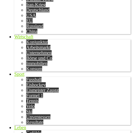
Iran-Krieg
Deutschland
USA
EU
Russland
China
Wirtschaft
Konjunktur
Arbeitsmarkt
Unternehmen
Börse und Co
Immobilien
Konsum
Sport
Fussball
Eishockey
Eismeister Zaugg
Formel 1
Tennis
Velo
Ski
Unvergessen
Resultate
Leben
Gefühle