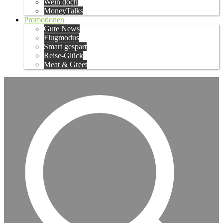
Wein doch
MoneyTalks
Promotionen
Gute News
Flugmodus
Smart gespart
Reise-Glück
Meat & Greet