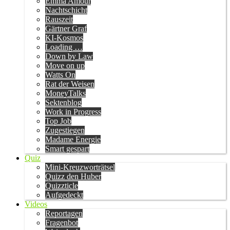
Emma Amour
Nachtschicht
Rauszeit
Gärtner Graf
KI-Kosmos
Loading …
Down by Law
Move on up
Watts On
Rat der Weisen
MoneyTalks
Sektenblog
Work in Progress
Top Job
Zugestiegen
Madame Energie
Smart gespart
Quiz
Mini-Kreuzworträtsel
Quizz den Huber
Quizzticle
Aufgedeckt
Videos
Reportagen
Fragenbot