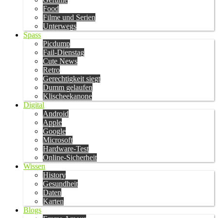
Food
Filme und Serien
Unterwegs
Spass
Picdump
Fail-Dienstag
Cute News
Retro
Gerechtigkeit siegt
Dumm gelaufen
Klischeekanone
Digital
Android
Apple
Google
Microsoft
Hardware-Test
Online-Sicherheit
Wissen
History
Gesundheit
Daten
Karten
Blogs