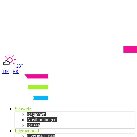
23°
DE
|
FR
Schweiz
Regionen
Abstimmungen
Reisen
International
Ukraine-Krieg