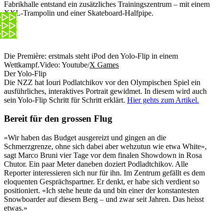
Fabrikhalle entstand ein zusätzliches Trainingszentrum – mit einem
XXL-Trampolin und einer Skateboard-Halfpipe.
Die Première: erstmals steht iPod den Yolo-Flip in einem
Wettkampf.
Video: Youtube/
X Games
Der Yolo-Flip
Die NZZ hat Iouri Podlatchikov vor den Olympischen Spiel ein
ausführliches, interaktives Portrait gewidmet. In diesem wird auch
sein Yolo-Flip Schritt für Schritt erklärt.
Hier gehts zum Artikel.
Bereit für den grossen Flug
«Wir haben das Budget ausgereizt und gingen an die
Schmerzgrenze, ohne sich dabei aber wehzutun wie etwa White»,
sagt Marco Bruni vier Tage vor dem finalen Showdown in Rosa
Chutor. Ein paar Meter daneben doziert Podladtchikov. Alle
Reporter interessieren sich nur für ihn. Im Zentrum gefällt es dem
eloquenten Gesprächspartner. Er denkt, er habe sich verdient so
positioniert. «Ich stehe heute da und bin einer der konstantesten
Snowboarder auf diesem Berg – und zwar seit Jahren. Das heisst
etwas.»