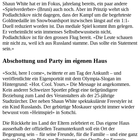
Shaun White hat er im Fokus, jahrelang bereits, ein paar andere
«Spielverderber» (Bruni) auch noch. Aber im Prinzip wehrt sich
Podladtchikov nicht dagegen, dass der Kampf um die begehrteste
Goldmedaille im Snowboardsport inzwischen längst auf ein 1:1-
Duell reduziert worden ist. Das mediale Spiel kommt ihm gelegen.
Er verheimlicht sein immenses Selbstbewusstsein nicht,
Podladtchikov ist für den grossen Flug bereit. «Die Leute schauen
mir nicht zu, weil ich aus Russland stamme. Das sollte ein Statement
sein.»
Abschottung und Party im eigenen Haus
«Sochi, here I come», twitterte er am Tag der Ankunft – und
veröffentlichte ein Eigenporträt mit dem Olympia-Slogan im
Hintergrund: «Hot. Cool. Yours.» Die Message ist angekommen.
Kein anderer Schweizer Sportler pflegt eine tiefgründigere
Beziehung zum Land des Veranstalters als der 25-jährige
Stadtzürcher. Der neben Shaun White spektakulärste Freestyler ist
ein Kind Russlands. Der gebürtige Moskauer spricht immer wieder
bewusst vom «Heimspiel» in Sotschi.
Die Rückkehr ins Land der Eltern zelebriert er. Das eigene Haus
ausserhalb der offiziellen Teamunterkunft soll ein Ort der
Begegnung sein – für seine Freunde, für die Familie – und eine ganz
private Oase, ein Platz zur Besinnung, eine Quelle der Energie.