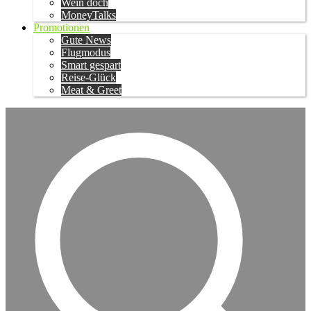
Wein doch
MoneyTalks
Promotionen
Gute News
Flugmodus
Smart gespart
Reise-Glück
Meat & Greet