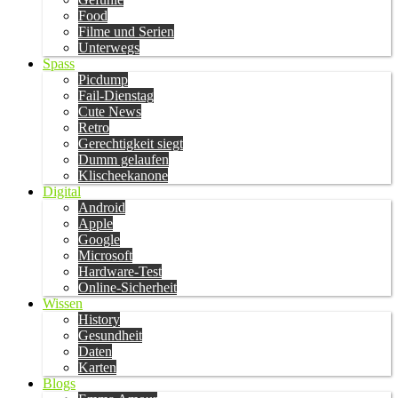
Food
Filme und Serien
Unterwegs
Spass
Picdump
Fail-Dienstag
Cute News
Retro
Gerechtigkeit siegt
Dumm gelaufen
Klischeekanone
Digital
Android
Apple
Google
Microsoft
Hardware-Test
Online-Sicherheit
Wissen
History
Gesundheit
Daten
Karten
Blogs