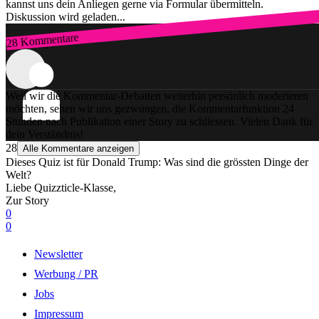
kannst uns dein Anliegen gerne via Formular übermitteln.
Diskussion wird geladen...
28 Kommentare
Zum Login
Weil wir die Kommentar-Debatten weiterhin persönlich moderieren
möchten, sehen wir uns gezwungen, die Kommentarfunktion 24
Stunden nach Publikation einer Story zu schliessen. Vielen Dank für
dein Verständnis!
28
Alle Kommentare anzeigen
Dieses Quiz ist für Donald Trump: Was sind die grössten Dinge der
Welt?
Liebe Quizzticle-Klasse,
Zur Story
0
0
Newsletter
Werbung / PR
Jobs
Impressum