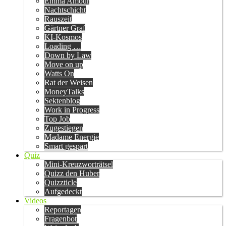
Emma Amour
Nachtschicht
Rauszeit
Gärtner Graf
KI-Kosmos
Loading …
Down by Law
Move on up
Watts On
Rat der Weisen
MoneyTalks
Sektenblog
Work in Progress
Top Job
Zugestiegen
Madame Energie
Smart gespart
Quiz
Mini-Kreuzworträtsel
Quizz den Huber
Quizzticle
Aufgedeckt
Videos
Reportagen
Fragenbot