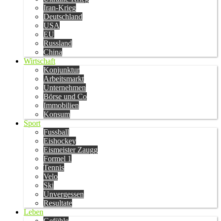
Iran-Krieg
Deutschland
USA
EU
Russland
China
Wirtschaft
Konjunktur
Arbeitsmarkt
Unternehmen
Börse und Co
Immobilien
Konsum
Sport
Fussball
Eishockey
Eismeister Zaugg
Formel 1
Tennis
Velo
Ski
Unvergessen
Resultate
Leben
Gefühle