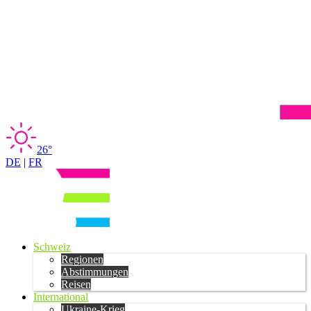
26°
DE
|
FR
Schweiz
Regionen
Abstimmungen
Reisen
International
Ukraine-Krieg