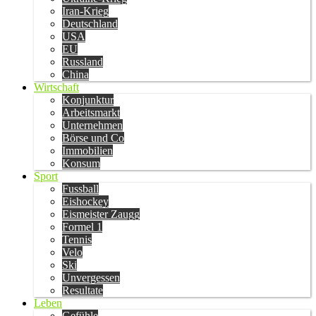
Iran-Krieg
Deutschland
USA
EU
Russland
China
Wirtschaft
Konjunktur
Arbeitsmarkt
Unternehmen
Börse und Co
Immobilien
Konsum
Sport
Fussball
Eishockey
Eismeister Zaugg
Formel 1
Tennis
Velo
Ski
Unvergessen
Resultate
Leben
Gefühle