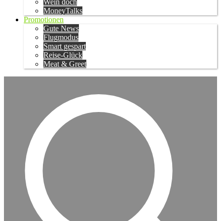
Wein doch
MoneyTalks
Promotionen
Gute News
Flugmodus
Smart gespart
Reise-Glück
Meat & Greet