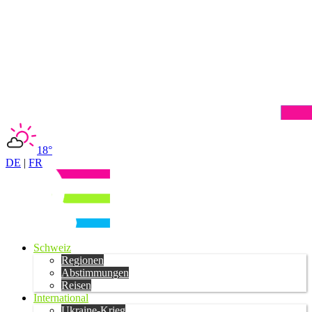
18°
DE
|
FR
Schweiz
Regionen
Abstimmungen
Reisen
International
Ukraine-Krieg