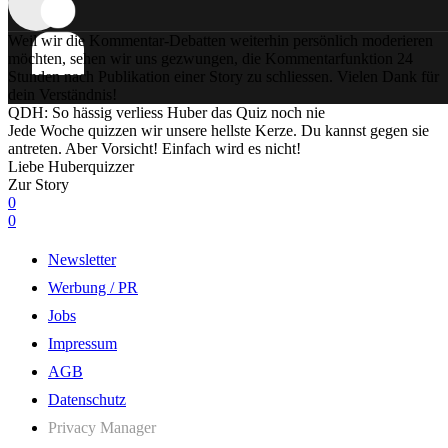
Weil wir die Kommentar-Debatten weiterhin persönlich moderieren
möchten, sehen wir uns gezwungen, die Kommentarfunktion 24
Stunden nach Publikation einer Story zu schliessen. Vielen Dank für
dein Verständnis!
QDH: So hässig verliess Huber das Quiz noch nie
Jede Woche quizzen wir unsere hellste Kerze. Du kannst gegen sie
antreten. Aber Vorsicht! Einfach wird es nicht!
Liebe Huberquizzer
Zur Story
0
0
Newsletter
Werbung / PR
Jobs
Impressum
AGB
Datenschutz
Privacy Manager