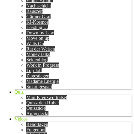
Emma Amour
Nachtschicht
Rauszeit
Gärtner Graf
KI-Kosmos
Loading …
Down by Law
Move on up
Watts On
Rat der Weisen
MoneyTalks
Sektenblog
Work in Progress
Top Job
Zugestiegen
Madame Energie
Smart gespart
Quiz
Mini-Kreuzworträtsel
Quizz den Huber
Quizzticle
Aufgedeckt
Videos
Reportagen
Fragenbot