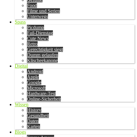
Food
Filme und Serien
Unterwegs
Spass
Picdump
Fail-Dienstag
Cute News
Retro
Gerechtigkeit siegt
Dumm gelaufen
Klischeekanone
Digital
Android
Apple
Google
Microsoft
Hardware-Test
Online-Sicherheit
Wissen
History
Gesundheit
Daten
Karten
Blogs