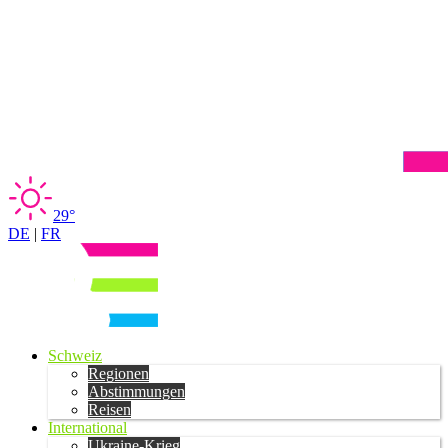
29°
DE
|
FR
Schweiz
Regionen
Abstimmungen
Reisen
International
Ukraine-Krieg