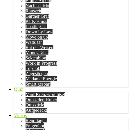
Emma Amour
Nachtschicht
Rauszeit
Gärtner Graf
KI-Kosmos
Loading …
Down by Law
Move on up
Watts On
Rat der Weisen
MoneyTalks
Sektenblog
Work in Progress
Top Job
Zugestiegen
Madame Energie
Smart gespart
Quiz
Mini-Kreuzworträtsel
Quizz den Huber
Quizzticle
Aufgedeckt
Videos
Reportagen
Fragenbot