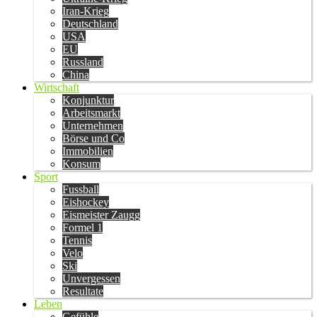
Iran-Krieg
Deutschland
USA
EU
Russland
China
Wirtschaft
Konjunktur
Arbeitsmarkt
Unternehmen
Börse und Co
Immobilien
Konsum
Sport
Fussball
Eishockey
Eismeister Zaugg
Formel 1
Tennis
Velo
Ski
Unvergessen
Resultate
Leben
Gefühle