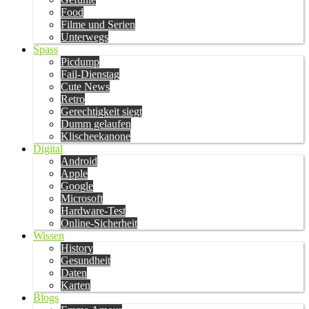
Food
Filme und Serien
Unterwegs
Spass
Picdump
Fail-Dienstag
Cute News
Retro
Gerechtigkeit siegt
Dumm gelaufen
Klischeekanone
Digital
Android
Apple
Google
Microsoft
Hardware-Test
Online-Sicherheit
Wissen
History
Gesundheit
Daten
Karten
Blogs