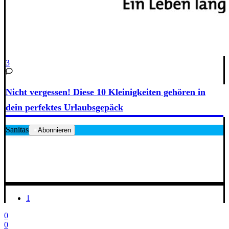
3
Nicht vergessen! Diese 10 Kleinigkeiten gehören in
dein perfektes Urlaubsgepäck
Sanitas
Abonnieren
1
0
0