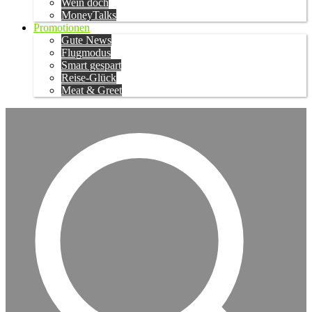
Wein doch
MoneyTalks
Promotionen
Gute News
Flugmodus
Smart gespart
Reise-Glück
Meat & Greet