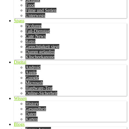
Food
Filme und Serien
Unterwegs
Spass
Picdump
Fail-Dienstag
Cute News
Retro
Gerechtigkeit siegt
Dumm gelaufen
Klischeekanone
Digital
Android
Apple
Google
Microsoft
Hardware-Test
Online-Sicherheit
Wissen
History
Gesundheit
Daten
Karten
Blogs