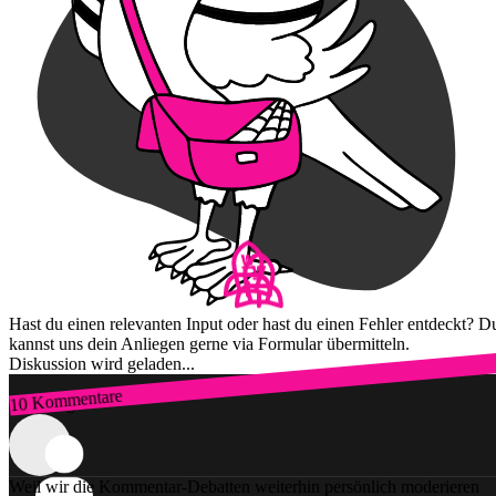
Hast du einen relevanten Input oder hast du einen Fehler entdeckt? D
kannst uns dein Anliegen gerne via Formular übermitteln.
Diskussion wird geladen...
10 Kommentare
Zum Login
Weil wir die Kommentar-Debatten weiterhin persönlich moderieren