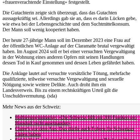
«frauenverachtende Einstellung» festgestellt.
Die Gutachterin zeigte sich überzeugt, dass das Gutachten
aussagekräftig sei. Allerdings gab sie an, dass es darin Lücken gebe,
wie etwa bei der Lebensgeschichte und dem Suchtmittelkonsum.
Der Mann soll wenig kooperiert haben.
Der heute 27-jährige Mann soll im Dezember 2023 eine Frau auf
der öffentlichen WC-Anlage auf der Claramatte brutal vergewaltigt
haben. Im August 2024 soll er bei einer versuchten Vergewaltigung
in der Wohnung eines anderen Opfers mit seinen Handlungen
dessen Tod in Kauf genommen und dessen Leben gefährdet haben.
Die Anklage lautet auf versuchte vorsätzliche Tötung, mehrfache
qualifizierte, teilweise versuchte Vergewaltigung und sexuelle
Nötigung sowie weitere Delikte. Auch droht ihm ein
Landesverweis. Bis zu einem rechtskräftigen Urteil gilt die
Unschuldsvermutung. (sda)
Mehr News aus der Schweiz:
Halbierungsinitiative: «Die Schweiz fällt mit 200 Franken pro
Haushalt nicht auseinander»
Claire’s vor dem Aus: Das dürfte auch Folgen für Schweizer
Läden haben
Erfolg für Gemüseproduzenten: Coop stoppt Rückvergütung