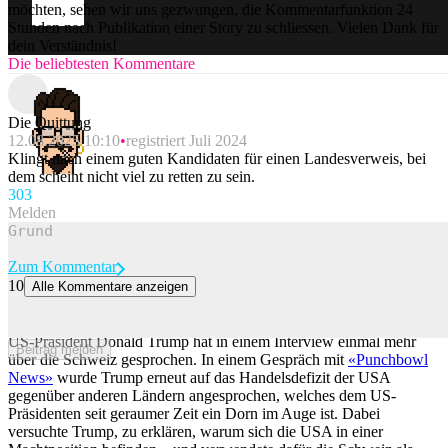
möchten, sehen wir uns gezwungen, die Kommentarfunktion 24
Stunden nach Publikation einer Story zu schliessen. Vielen Dank für
dein Verständnis!
Die beliebtesten Kommentare
Die Quittung
12.08.2025 10:10
registriert Juli 2024
Klingt nach einem guten Kandidaten für einen Landesverweis, bei
dem scheint nicht viel zu retten zu sein.
30
3
Melden
Zum Kommentar
10
Alle Kommentare anzeigen
Trump teilt gegen Schweiz aus: «Kann einen Strich machen und sie
ist kein Elite-Land mehr»
US-Präsident Donald Trump hat in einem Interview einmal mehr
Beitrag melden
über die Schweiz gesprochen. In einem Gespräch mit
«Punchbowl
News»
wurde Trump erneut auf das Handelsdefizit der USA
gegenüber anderen Ländern angesprochen, welches dem US-
Präsidenten seit geraumer Zeit ein Dorn im Auge ist. Dabei
versuchte Trump, zu erklären, warum sich die USA in einer