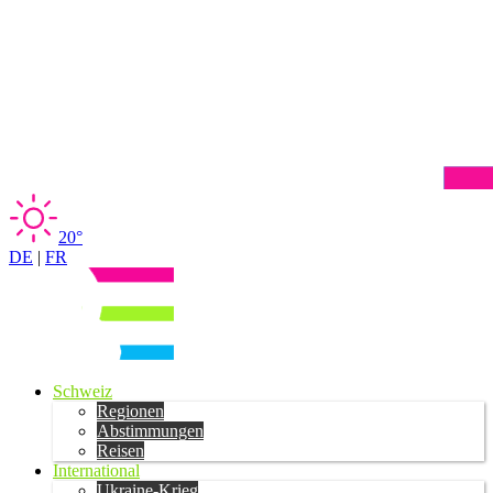
20°
DE
|
FR
Schweiz
Regionen
Abstimmungen
Reisen
International
Ukraine-Krieg