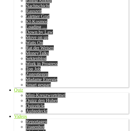
Emma Amour
Nachtschicht
Rauszeit
Gärtner Graf
KI-Kosmos
Loading …
Down by Law
Move on up
Watts On
Rat der Weisen
MoneyTalks
Sektenblog
Work in Progress
Top Job
Zugestiegen
Madame Energie
Smart gespart
Quiz
Mini-Kreuzworträtsel
Quizz den Huber
Quizzticle
Aufgedeckt
Videos
Reportagen
Fragenbot