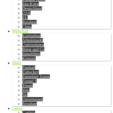
Iran-Krieg
Deutschland
USA
EU
Russland
China
Wirtschaft
Konjunktur
Arbeitsmarkt
Unternehmen
Börse und Co
Immobilien
Konsum
Sport
Fussball
Eishockey
Eismeister Zaugg
Formel 1
Tennis
Velo
Ski
Unvergessen
Resultate
Leben
Gefühle