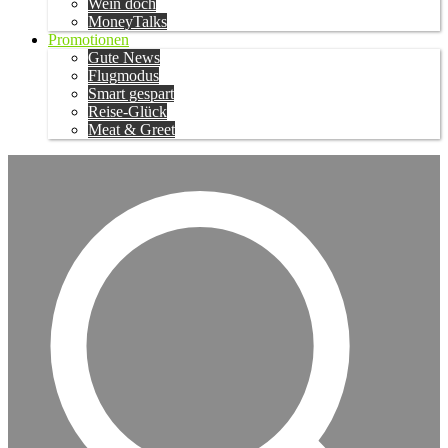
Wein doch
MoneyTalks
Promotionen
Gute News
Flugmodus
Smart gespart
Reise-Glück
Meat & Greet