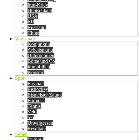
Iran-Krieg
Deutschland
USA
EU
Russland
China
Wirtschaft
Konjunktur
Arbeitsmarkt
Unternehmen
Börse und Co
Immobilien
Konsum
Sport
Fussball
Eishockey
Eismeister Zaugg
Formel 1
Tennis
Velo
Ski
Unvergessen
Resultate
Leben
Gefühle