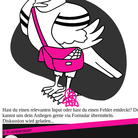
Hast du einen relevanten Input oder hast du einen Fehler entdeckt? D
kannst uns dein Anliegen gerne via Formular übermitteln.
Diskussion wird geladen...
6 Kommentare
Zum Login