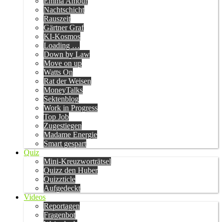
Emma Amour
Nachtschicht
Rauszeit
Gärtner Graf
KI-Kosmos
Loading …
Down by Law
Move on up
Watts On
Rat der Weisen
MoneyTalks
Sektenblog
Work in Progress
Top Job
Zugestiegen
Madame Energie
Smart gespart
Quiz
Mini-Kreuzworträtsel
Quizz den Huber
Quizzticle
Aufgedeckt
Videos
Reportagen
Fragenbot