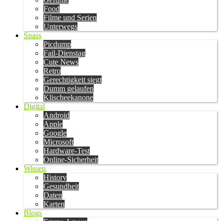
Food
Filme und Serien
Unterwegs
Spass
Picdump
Fail-Dienstag
Cute News
Retro
Gerechtigkeit siegt
Dumm gelaufen
Klischeekanone
Digital
Android
Apple
Google
Microsoft
Hardware-Test
Online-Sicherheit
Wissen
History
Gesundheit
Daten
Karten
Blogs