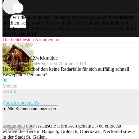
Weil wir die Kommentar-Debatten weiterhin persönlich moderieren
möchten, sehen wir uns gezwungen, die Kommentarfunktion 24
Stunden nach Publikation einer Story zu schliessen. Vielen Dank für
dein Verständnis!
Die beliebtesten Kommentare
Alphonse Graf Zwickmühle
08.06.2019 19:04
registriert Oktober 2018
Hat der Spazierhof den keine Radarfalle für sich auffällig schnell
Bewegende Personen?
0
0
Melden
Zum Kommentar
6
Alle Kommentare anzeigen
Die Asiatische Hornisse breitet sich in der Ostschweiz aus
Im Kanton St. Gallen haben sich in den vergangenen Tagen
Meldungen über Asiatische Hornissen gehäuft. Neu entdeckt
Beitrag melden
wurden die Tiere in Balgach, Goldach, Oberuzwil, Neckertal sowie
in der Stadt St. Gallen.