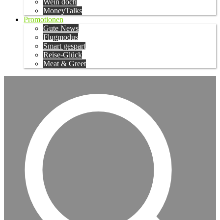
Wein doch
MoneyTalks
Promotionen
Gute News
Flugmodus
Smart gespart
Reise-Glück
Meat & Greet