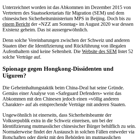
Unterzeichnet worden ist das Abkommen im Dezember 2015 von
Vertretern des Staatssekretariats für Migration (SEM) und dem
chinesischen Sicherheitsministerium MPS in Beijing. Doch bis zu
einem Bericht
der «NZZ am Sonntag» im August 2020 war dessen
Existenz geheim. Das ist aussergewöhnlich.
Denn solche Vereinbarungen zwischen der Schweiz und anderen
Staaten über die Identifizierung und Rückführung von illegalen
Aufenthaltern sind keine Seltenheit. Die
Website des SEM
listet 52
solche Verträge auf.
Spionage gegen Hongkong-Dissidenten und
Uiguren?
Die Geheimhaltungstaktik beim China-Deal hat seine Gründe.
Gemäss einer Analyse von «Safeguard Defenders» weist das
Abkommen mit den Chinesen jedoch einen «völlig anderen
Charakter» auf als entsprechende Verträge mit anderen Staaten.
Ungewöhnlich ist einerseits, dass Sicherheitsbeamte der
Volksrepublik extra in die Schweiz einreisen, um bei der
Identifizierung mutmasslicher chinesischer Bürger behilflich zu sein.
Normalerweise findet der Austausch in solchen Fällen entweder via
Botschaften oder direkt mit den Behörden im mutmasslichen