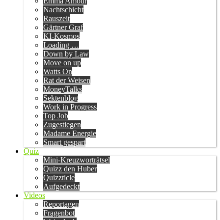
Emma Amour
Nachtschicht
Rauszeit
Gärtner Graf
KI-Kosmos
Loading …
Down by Law
Move on up
Watts On
Rat der Weisen
MoneyTalks
Sektenblog
Work in Progress
Top Job
Zugestiegen
Madame Energie
Smart gespart
Quiz
Mini-Kreuzworträtsel
Quizz den Huber
Quizzticle
Aufgedeckt
Videos
Reportagen
Fragenbot