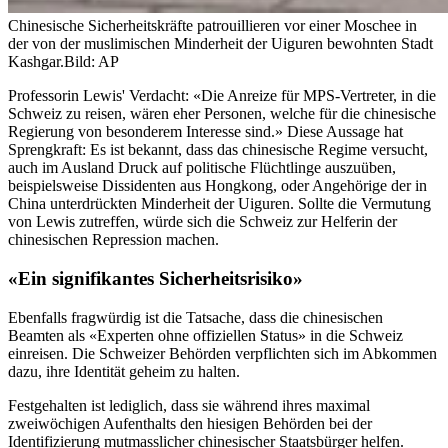
Chinesische Sicherheitskräfte patrouillieren vor einer Moschee in
der von der muslimischen Minderheit der Uiguren bewohnten Stadt
Kashgar.
Bild: AP
Professorin Lewis' Verdacht: «Die Anreize für MPS-Vertreter, in die
Schweiz zu reisen, wären eher Personen, welche für die chinesische
Regierung von besonderem Interesse sind.» Diese Aussage hat
Sprengkraft: Es ist bekannt, dass das chinesische Regime versucht,
auch im Ausland Druck auf politische Flüchtlinge auszuüben,
beispielsweise Dissidenten aus Hongkong, oder Angehörige der in
China unterdrückten Minderheit der Uiguren. Sollte die Vermutung
von Lewis zutreffen, würde sich die Schweiz zur Helferin der
chinesischen Repression machen.
«Ein signifikantes Sicherheitsrisiko»
Ebenfalls fragwürdig ist die Tatsache, dass die chinesischen
Beamten als «Experten ohne offiziellen Status» in die Schweiz
einreisen. Die Schweizer Behörden verpflichten sich im Abkommen
dazu, ihre Identität geheim zu halten.
Festgehalten ist lediglich, dass sie während ihres maximal
zweiwöchigen Aufenthalts den hiesigen Behörden bei der
Identifizierung mutmasslicher chinesischer Staatsbürger helfen.