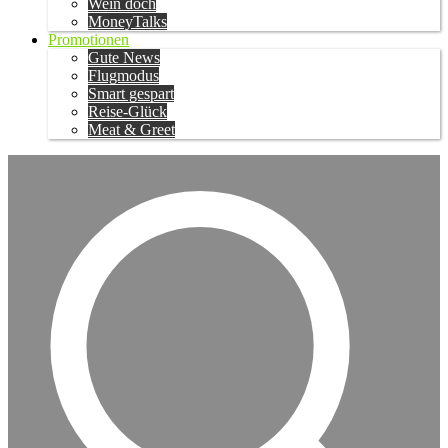
Wein doch
MoneyTalks
Promotionen
Gute News
Flugmodus
Smart gespart
Reise-Glück
Meat & Greet