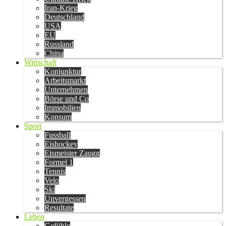
Iran-Krieg
Deutschland
USA
EU
Russland
China
Wirtschaft
Konjunktur
Arbeitsmarkt
Unternehmen
Börse und Co
Immobilien
Konsum
Sport
Fussball
Eishockey
Eismeister Zaugg
Formel 1
Tennis
Velo
Ski
Unvergessen
Resultate
Leben
Gefühle