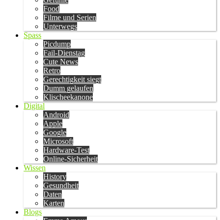
Food
Filme und Serien
Unterwegs
Spass
Picdump
Fail-Dienstag
Cute News
Retro
Gerechtigkeit siegt
Dumm gelaufen
Klischeekanone
Digital
Android
Apple
Google
Microsoft
Hardware-Test
Online-Sicherheit
Wissen
History
Gesundheit
Daten
Karten
Blogs