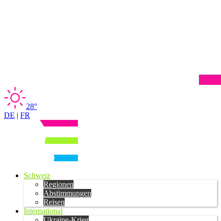
28°
DE
|
FR
Schweiz
Regionen
Abstimmungen
Reisen
International
Ukraine-Krieg