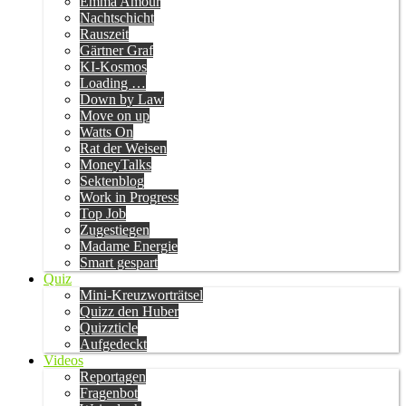
Emma Amour
Nachtschicht
Rauszeit
Gärtner Graf
KI-Kosmos
Loading …
Down by Law
Move on up
Watts On
Rat der Weisen
MoneyTalks
Sektenblog
Work in Progress
Top Job
Zugestiegen
Madame Energie
Smart gespart
Quiz
Mini-Kreuzworträtsel
Quizz den Huber
Quizzticle
Aufgedeckt
Videos
Reportagen
Fragenbot