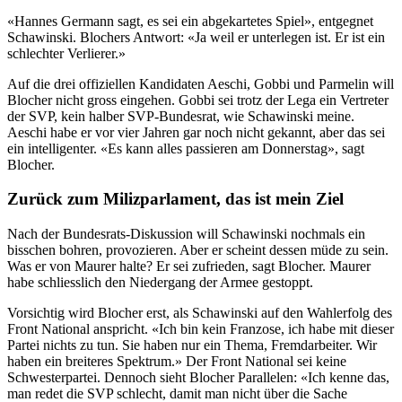
«Hannes Germann sagt, es sei ein abgekartetes Spiel», entgegnet
Schawinski. Blochers Antwort: «Ja weil er unterlegen ist. Er ist ein
schlechter Verlierer.»
Auf die drei offiziellen Kandidaten Aeschi, Gobbi und Parmelin will
Blocher nicht gross eingehen. Gobbi sei trotz der Lega ein Vertreter
der SVP, kein halber SVP-Bundesrat, wie Schawinski meine.
Aeschi habe er vor vier Jahren gar noch nicht gekannt, aber das sei
ein intelligenter. «Es kann alles passieren am Donnerstag», sagt
Blocher.
Zurück zum Milizparlament, das ist mein Ziel
Nach der Bundesrats-Diskussion will Schawinski nochmals ein
bisschen bohren, provozieren. Aber er scheint dessen müde zu sein.
Was er von Maurer halte? Er sei zufrieden, sagt Blocher. Maurer
habe schliesslich den Niedergang der Armee gestoppt.
Vorsichtig wird Blocher erst, als Schawinski auf den Wahlerfolg des
Front National anspricht. «Ich bin kein Franzose, ich habe mit dieser
Partei nichts zu tun. Sie haben nur ein Thema, Fremdarbeiter. Wir
haben ein breiteres Spektrum.» Der Front National sei keine
Schwesterpartei. Dennoch sieht Blocher Parallelen: «Ich kenne das,
man redet die SVP schlecht, damit man nicht über die Sache