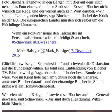
Foto Blochers, irgendwo in den Bergen, mit Bier auf dem Tisch,
neben das Foto einer zerbombten Stadt stellt. Er stellt Blocher nicht
wirklich zur Rede, und der verliert auch kein Wort darüber. «Wir
sind die Leidtragenden hier», sagt Blocher, und bleibt bei der Kritik
an der EU. Die europäischen Länder müssten sich selber um die
Flüchtlinge kümmern.
Wenn ein Polit-Pensionär den Talkmaster im
Pensionsalter immer wieder beleidigt & anschreit.
#Schawinski
#CBwasThere
— Mark Balsiger (@Mark_Balsiger)
7. Dezember
2015
Glücklicherweise gibt Schawinski auf und schwenkt die Diskussion
auf die Bundesratswahlen. Es folgt eine Einblendung von Blocher
TV. Blocher wird gefragt, ob er denn nicht der beste Bundesrat
wäre. Wie im Krieg hole man am Schluss noch die Generäle,
antwortet Blocher darauf – und der einarmige Blocher im Studio
grinst wie ein Honigkuchenpferd.
Wir seien nicht im Krieg, und sowieso sei Blocher auch nie General
gewesen, sagt Schawinski. «Das sind doch alles dumme Witze»,
blafft Blocher.