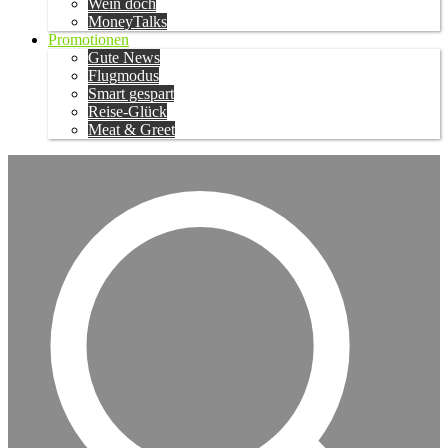
Wein doch
MoneyTalks
Promotionen
Gute News
Flugmodus
Smart gespart
Reise-Glück
Meat & Greet