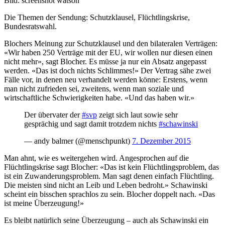
Bild: screenshot watson
Die Themen der Sendung: Schutzklausel, Flüchtlingskrise,
Bundesratswahl.
Blochers Meinung zur Schutzklausel und den bilateralen Verträgen:
«Wir haben 250 Verträge mit der EU, wir wollen nur diesen einen
nicht mehr», sagt Blocher. Es müsse ja nur ein Absatz angepasst
werden. «Das ist doch nichts Schlimmes!» Der Vertrag sähe zwei
Fälle vor, in denen neu verhandelt werden könne: Erstens, wenn
man nicht zufrieden sei, zweitens, wenn man soziale und
wirtschaftliche Schwierigkeiten habe. «Und das haben wir.»
Der übervater der
#svp
zeigt sich laut sowie sehr
gesprächig und sagt damit trotzdem nichts
#schawinski
— andy balmer (@menschpunkt)
7. Dezember 2015
Man ahnt, wie es weitergehen wird. Angesprochen auf die
Flüchtlingskrise sagt Blocher: «Das ist kein Flüchtlingsproblem, das
ist ein Zuwanderungsproblem. Man sagt denen einfach Flüchtling.
Die meisten sind nicht an Leib und Leben bedroht.» Schawinski
scheint ein bisschen sprachlos zu sein. Blocher doppelt nach. «Das
ist meine Überzeugung!»
Es bleibt natürlich seine Überzeugung – auch als Schawinski ein