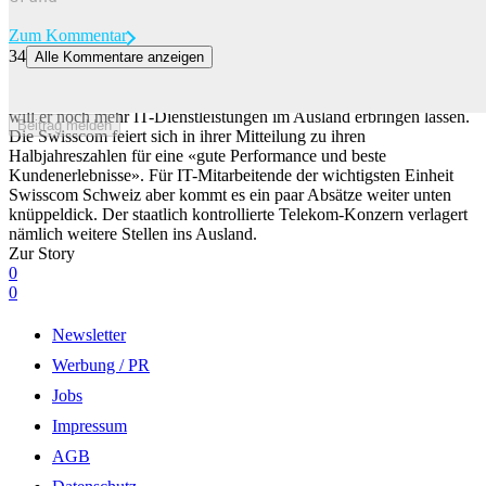
Zum Kommentar
34
Alle Kommentare anzeigen
Swisscom lagert erneut Stellen ins Ausland aus
Der Telekom-Konzern kämpft mit schwindenden Umsätzen. Nun
will er noch mehr IT-Dienstleistungen im Ausland erbringen lassen.
Beitrag melden
Die Swisscom feiert sich in ihrer Mitteilung zu ihren
Halbjahreszahlen für eine «gute Performance und beste
Kundenerlebnisse». Für IT-Mitarbeitende der wichtigsten Einheit
Swisscom Schweiz aber kommt es ein paar Absätze weiter unten
knüppeldick. Der staatlich kontrollierte Telekom-Konzern verlagert
nämlich weitere Stellen ins Ausland.
Zur Story
0
0
Newsletter
Werbung / PR
Jobs
Impressum
AGB