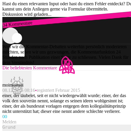
Hast du einen relevanten Input oder hast du einen Fehler entdeckt? D
kannst uns dein Anliegen gerne via Formular übermitteln.
Diskussion wird geladen...
34 Kommentare
Zum Login
Weil wir die Kommentar-Debatten weiterhin persönlich moderieren
möchten, sehen wir uns gezwungen, die Kommentarfunktion 24
Stunden nach Publikation einer Story zu schliessen. Vielen Dank für
dein Verständnis!
Die beliebtesten Kommentare
moimoimoi
08.12.2015 08:16
registriert Februar 2015
einer, der täubelet, seit er nicht wiedergewählt wurde; einer, der das
volk den souverän nennt, solange es seinen ideen wohlgesinnt ist;
einer, der als bundesrat vorlagen entgegen dem kollegialitätsprinzip
nicht unterstützt hat; dieser eine nennt andere schlechte verlierer.
0
0
Melden