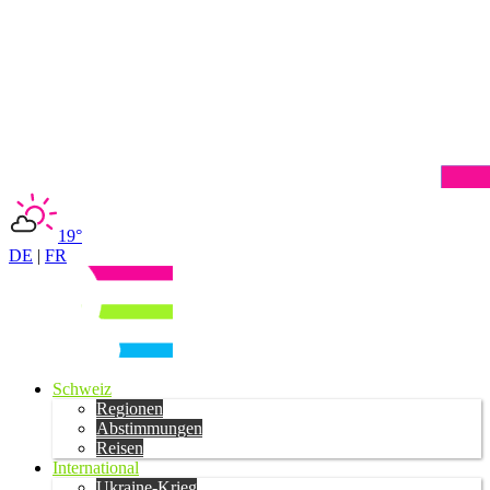
19°
DE
|
FR
Schweiz
Regionen
Abstimmungen
Reisen
International
Ukraine-Krieg