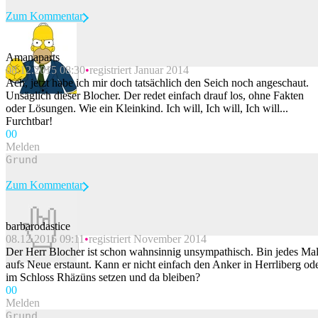
Zum Kommentar
Amanaparts
08.12.2015 08:30
registriert Januar 2014
Beitrag melden
Ach, jetzt habe ich mir doch tatsächlich den Seich noch angeschaut.
Unsäglich dieser Blocher. Der redet einfach drauf los, ohne Fakten
oder Lösungen. Wie ein Kleinkind. Ich will, Ich will, Ich will...
Furchtbar!
0
0
Melden
Zum Kommentar
barbarodastice
08.12.2015 09:11
registriert November 2014
Beitrag melden
Der Herr Blocher ist schon wahnsinnig unsympathisch. Bin jedes Ma
aufs Neue erstaunt. Kann er nicht einfach den Anker in Herrliberg od
im Schloss Rhäzüns setzen und da bleiben?
0
0
Melden