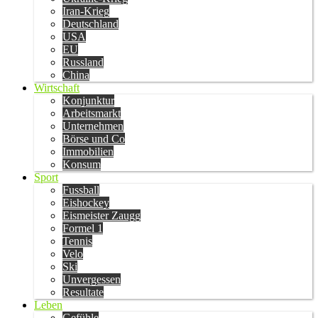
Iran-Krieg
Deutschland
USA
EU
Russland
China
Wirtschaft
Konjunktur
Arbeitsmarkt
Unternehmen
Börse und Co
Immobilien
Konsum
Sport
Fussball
Eishockey
Eismeister Zaugg
Formel 1
Tennis
Velo
Ski
Unvergessen
Resultate
Leben
Gefühle