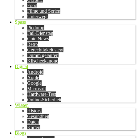
Food
Filme und Serien
Unterwegs
Spass
Picdump
Fail-Dienstag
Cute News
Retro
Gerechtigkeit siegt
Dumm gelaufen
Klischeekanone
Digital
Android
Apple
Google
Microsoft
Hardware-Test
Online-Sicherheit
Wissen
History
Gesundheit
Daten
Karten
Blogs