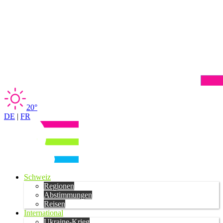
20°
DE
|
FR
Schweiz
Regionen
Abstimmungen
Reisen
International
Ukraine-Krieg