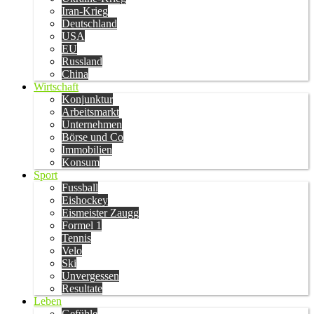
Iran-Krieg
Deutschland
USA
EU
Russland
China
Wirtschaft
Konjunktur
Arbeitsmarkt
Unternehmen
Börse und Co
Immobilien
Konsum
Sport
Fussball
Eishockey
Eismeister Zaugg
Formel 1
Tennis
Velo
Ski
Unvergessen
Resultate
Leben
Gefühle