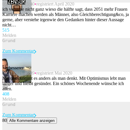
05.11.2021 15:40
registriert April 2020
Beitrag melden
ich verstehe nicht ganz wieso die hälfte sagt, dass 2051 mehr Frauen
Karriere machen werden als Männer, also Gleichberechtigung&co, ja
gerne, aber verstehe irgenwie den Gedanken hinter dieser Aussage
nicht…
51
5
Melden
Zum Kommentar
Verbesserer
05.11.2021 16:39
registriert Mai 2020
Beitrag melden
Meistens kommt es anders als man denkt. Mit Optimismus lebt man
länger und bleibt gesünder. Ein schönes Wochenende wünsche ich
allen.
40
8
Melden
Zum Kommentar
80
Alle Kommentare anzeigen
«Ich fühle mich richtig dumm»: Tessiner Politiker baut mit Alkohol