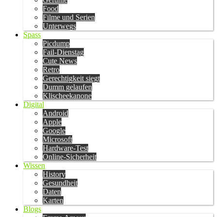
Food
Filme und Serien
Unterwegs
Spass
Picdump
Fail-Dienstag
Cute News
Retro
Gerechtigkeit siegt
Dumm gelaufen
Klischeekanone
Digital
Android
Apple
Google
Microsoft
Hardware-Test
Online-Sicherheit
Wissen
History
Gesundheit
Daten
Karten
Blogs