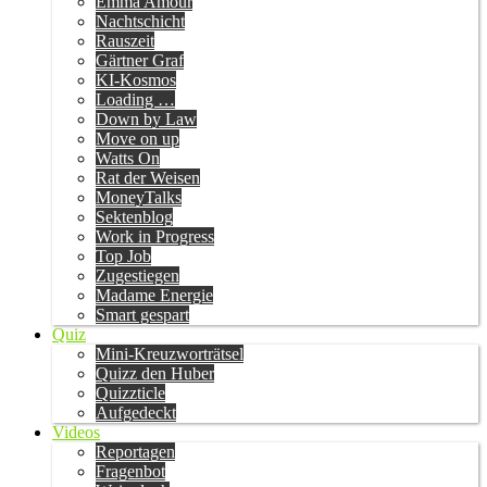
Emma Amour
Nachtschicht
Rauszeit
Gärtner Graf
KI-Kosmos
Loading …
Down by Law
Move on up
Watts On
Rat der Weisen
MoneyTalks
Sektenblog
Work in Progress
Top Job
Zugestiegen
Madame Energie
Smart gespart
Quiz
Mini-Kreuzworträtsel
Quizz den Huber
Quizzticle
Aufgedeckt
Videos
Reportagen
Fragenbot