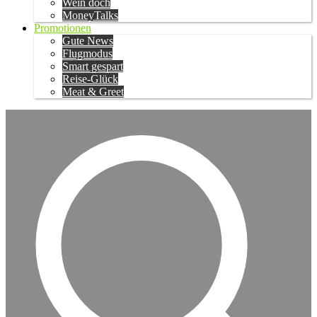
Wein doch
MoneyTalks
Promotionen
Gute News
Flugmodus
Smart gespart
Reise-Glück
Meat & Greet