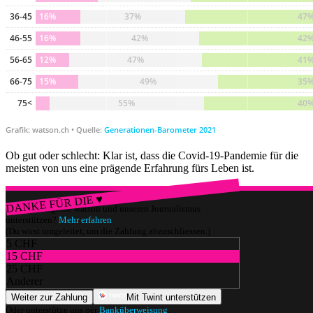
Ob gut oder schlecht: Klar ist, dass die Covid-19-Pandemie für die
meisten von uns eine prägende Erfahrung fürs Leben ist.
DANKE FÜR DIE ♥
Würdest du gerne watson und unseren Journalismus
unterstützen?
Mehr erfahren
(Du wirst umgeleitet, um die Zahlung abzuschliessen.)
5 CHF
15 CHF
25 CHF
Anderer
Weiter zur Zahlung
Mit Twint unterstützen
Oder unterstütze uns per
Banküberweisung
.