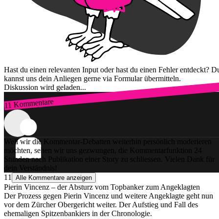
Hast du einen relevanten Input oder hast du einen Fehler entdeckt? D
kannst uns dein Anliegen gerne via Formular übermitteln.
Diskussion wird geladen...
11 Kommentare
Zum Login
Weil wir die Kommentar-Debatten weiterhin persönlich moderieren
möchten, sehen wir uns gezwungen, die Kommentarfunktion 24
Stunden nach Publikation einer Story zu schliessen. Vielen Dank für
dein Verständnis!
11
Alle Kommentare anzeigen
Pierin Vincenz – der Absturz vom Topbanker zum Angeklagten
Der Prozess gegen Pierin Vincenz und weitere Angeklagte geht nun
vor dem Zürcher Obergericht weiter. Der Aufstieg und Fall des
ehemaligen Spitzenbankiers in der Chronologie.