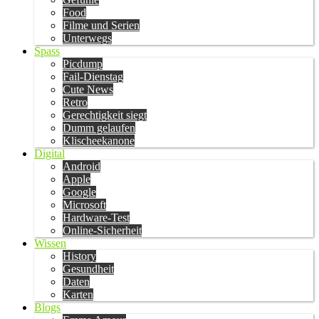
Food
Filme und Serien
Unterwegs
Spass
Picdump
Fail-Dienstag
Cute News
Retro
Gerechtigkeit siegt
Dumm gelaufen
Klischeekanone
Digital
Android
Apple
Google
Microsoft
Hardware-Test
Online-Sicherheit
Wissen
History
Gesundheit
Daten
Karten
Blogs