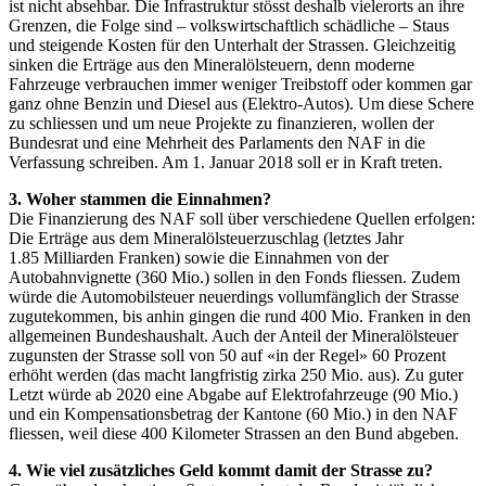
ist nicht absehbar. Die Infrastruktur stösst deshalb vielerorts an ihre
Grenzen, die Folge sind – volkswirtschaftlich schädliche – Staus
und steigende Kosten für den Unterhalt der Strassen. Gleichzeitig
sinken die Erträge aus den Mineralölsteuern, denn moderne
Fahrzeuge verbrauchen immer weniger Treibstoff oder kommen gar
ganz ohne Benzin und Diesel aus (Elektro-Autos). Um diese Schere
zu schliessen und um neue Projekte zu finanzieren, wollen der
Bundesrat und eine Mehrheit des Parlaments den NAF in die
Verfassung schreiben. Am 1. Januar 2018 soll er in Kraft treten.
3. Woher stammen die Einnahmen?
Die Finanzierung des NAF soll über verschiedene Quellen erfolgen:
Die Erträge aus dem Mineralölsteuerzuschlag (letztes Jahr
1.85 Milliarden Franken) sowie die Einnahmen von der
Autobahnvignette (360 Mio.) sollen in den Fonds fliessen. Zudem
würde die Automobilsteuer neuerdings vollumfänglich der Strasse
zugutekommen, bis anhin gingen die rund 400 Mio. Franken in den
allgemeinen Bundeshaushalt. Auch der Anteil der Mineralölsteuer
zugunsten der Strasse soll von 50 auf «in der Regel» 60 Prozent
erhöht werden (das macht langfristig zirka 250 Mio. aus). Zu guter
Letzt würde ab 2020 eine Abgabe auf Elektrofahrzeuge (90 Mio.)
und ein Kompensationsbetrag der Kantone (60 Mio.) in den NAF
fliessen, weil diese 400 Kilometer Strassen an den Bund abgeben.
4. Wie viel zusätzliches Geld kommt damit der Strasse zu?