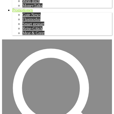
Wein doch
MoneyTalks
Promotionen
Gute News
Flugmodus
Smart gespart
Reise-Glück
Meat & Greet