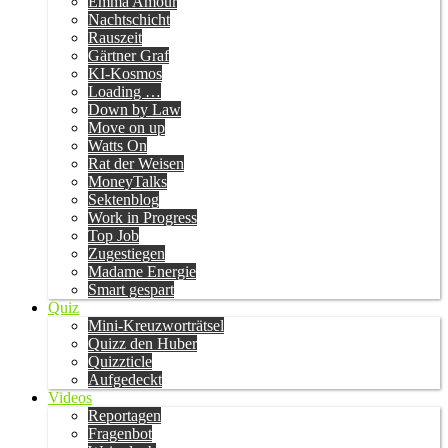
Emma Amour
Nachtschicht
Rauszeit
Gärtner Graf
KI-Kosmos
Loading …
Down by Law
Move on up
Watts On
Rat der Weisen
MoneyTalks
Sektenblog
Work in Progress
Top Job
Zugestiegen
Madame Energie
Smart gespart
Quiz
Mini-Kreuzworträtsel
Quizz den Huber
Quizzticle
Aufgedeckt
Videos
Reportagen
Fragenbot