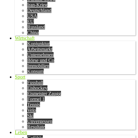
Iran-Krieg
Deutschland
USA
EU
Russland
China
Wirtschaft
Konjunktur
Arbeitsmarkt
Unternehmen
Börse und Co
Immobilien
Konsum
Sport
Fussball
Eishockey
Eismeister Zaugg
Formel 1
Tennis
Velo
Ski
Unvergessen
Resultate
Leben
Gefühle