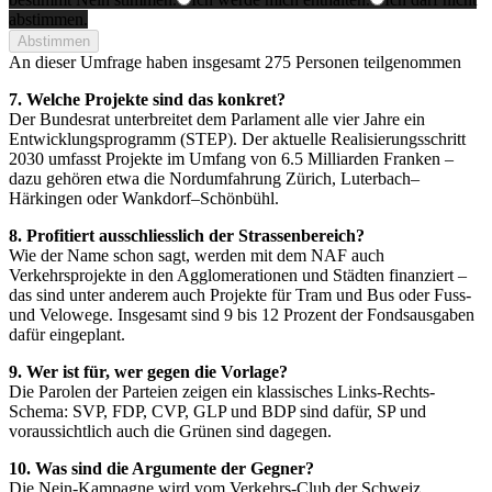
abstimmen.
Abstimmen
An dieser Umfrage haben insgesamt
275 Personen
teilgenommen
7. Welche Projekte sind das konkret?
Der Bundesrat unterbreitet dem Parlament alle vier Jahre ein
Entwicklungsprogramm (STEP). Der aktuelle Realisierungsschritt
2030 umfasst Projekte im Umfang von 6.5 Milliarden Franken –
dazu gehören etwa die Nordumfahrung Zürich, Luterbach–
Härkingen oder Wankdorf–Schönbühl.
8. Profitiert ausschliesslich der Strassenbereich?
Wie der Name schon sagt, werden mit dem NAF auch
Verkehrsprojekte in den Agglomerationen und Städten finanziert –
das sind unter anderem auch Projekte für Tram und Bus oder Fuss-
und Velowege. Insgesamt sind 9 bis 12 Prozent der Fondsausgaben
dafür eingeplant.
9. Wer ist für, wer gegen die Vorlage?
Die Parolen der Parteien zeigen ein klassisches Links-Rechts-
Schema: SVP, FDP, CVP, GLP und BDP sind dafür, SP und
voraussichtlich auch die Grünen sind dagegen.
10. Was sind die Argumente der Gegner?
Die Nein-Kampagne wird vom Verkehrs-Club der Schweiz