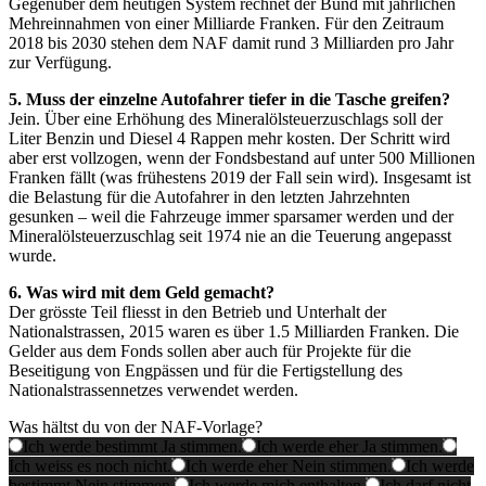
Gegenüber dem heutigen System rechnet der Bund mit jährlichen
Mehreinnahmen von einer Milliarde Franken. Für den Zeitraum
2018 bis 2030 stehen dem NAF damit rund 3 Milliarden pro Jahr
zur Verfügung.
5. Muss der einzelne Autofahrer tiefer in die Tasche greifen?
Jein. Über eine Erhöhung des Mineralölsteuerzuschlags soll der
Liter Benzin und Diesel 4 Rappen mehr kosten. Der Schritt wird
aber erst vollzogen, wenn der Fondsbestand auf unter 500 Millionen
Franken fällt (was frühestens 2019 der Fall sein wird). Insgesamt ist
die Belastung für die Autofahrer in den letzten Jahrzehnten
gesunken – weil die Fahrzeuge immer sparsamer werden und der
Mineralölsteuerzuschlag seit 1974 nie an die Teuerung angepasst
wurde.
6. Was wird mit dem Geld gemacht?
Der grösste Teil fliesst in den Betrieb und Unterhalt der
Nationalstrassen, 2015 waren es über 1.5 Milliarden Franken. Die
Gelder aus dem Fonds sollen aber auch für Projekte für die
Beseitigung von Engpässen und für die Fertigstellung des
Nationalstrassennetzes verwendet werden.
Was hältst du von der NAF-Vorlage?
Ich werde bestimmt Ja stimmen.
Ich werde eher Ja stimmen.
Ich weiss es noch nicht.
Ich werde eher Nein stimmen.
Ich werde
bestimmt Nein stimmen.
Ich werde mich enthalten.
Ich darf nicht