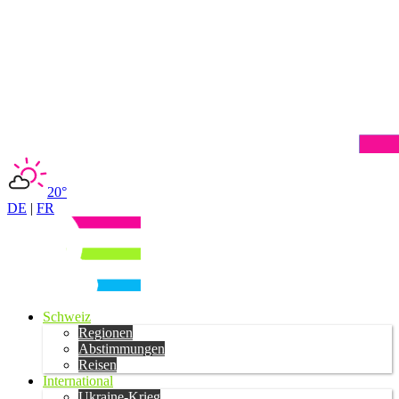
20°
DE
|
FR
Schweiz
Regionen
Abstimmungen
Reisen
International
Ukraine-Krieg