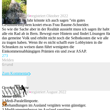
Aldous Huxley
27.09.2024 09:26
registriert Oktober 2022
Bei 250'000 im Jahr könnte ich auch sagen "ein gutes
Gesundheitssystem kostet etwas Frau Baume-Schneider.
So wie die Sache aber in der Realität aussieht muss ich sagen ihr habt
alle ein Rad ab in Bern. Bewegt eure Hintern und findet Lösungen fü
das gemeine Volk und erhöht nicht noch die Selbstkosten die wir alle
zu tragen haben. Wenn ihr es nicht schafft eure Lobbyisten in die
Schranken zu weisen dann führt wenigsten die
Einkommensabhängigen Prämien ein und zwar ASAP.
27
3
Melden
Zum Kommentar
Overton Window
27.09.2024 08:40
registriert August 2022
Beitrag melden
Meine Ideen:
1.Medi-Paralellimporte.
2.Behandlungen im Ausland vergüten wenn günstiger.
3.Medikamentenbezug im Ausland vergüten.