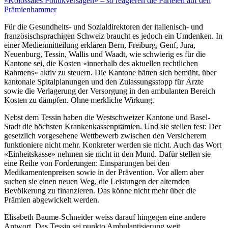
«Kolossales Politikversagen» – so reagieren die Parteien auf den
Prämienhammer
Für die Gesundheits- und Sozialdirektoren der italienisch- und
französischsprachigen Schweiz braucht es jedoch ein Umdenken. In
einer Medienmitteilung erklären Bern, Freiburg, Genf, Jura,
Neuenburg, Tessin, Wallis und Waadt, wie schwierig es für die
Kantone sei, die Kosten «innerhalb des aktuellen rechtlichen
Rahmens» aktiv zu steuern. Die Kantone hätten sich bemüht, über
kantonale Spitalplanungen und den Zulassungsstopp für Ärzte
sowie die Verlagerung der Versorgung in den ambulanten Bereich
Kosten zu dämpfen. Ohne merkliche Wirkung.
Nebst dem Tessin haben die Westschweizer Kantone und Basel-
Stadt die höchsten Krankenkassenprämien. Und sie stellen fest: Der
gesetzlich vorgesehene Wettbewerb zwischen den Versicherern
funktioniere nicht mehr. Konkreter werden sie nicht. Auch das Wort
«Einheitskasse» nehmen sie nicht in den Mund. Dafür stellen sie
eine Reihe von Forderungen: Einsparungen bei den
Medikamentenpreisen sowie in der Prävention. Vor allem aber
suchen sie einen neuen Weg, die Leistungen der alternden
Bevölkerung zu finanzieren. Das könne nicht mehr über die
Prämien abgewickelt werden.
Elisabeth Baume-Schneider weiss darauf hingegen eine andere
Antwort. Das Tessin sei punkto Ambulantisierung weit