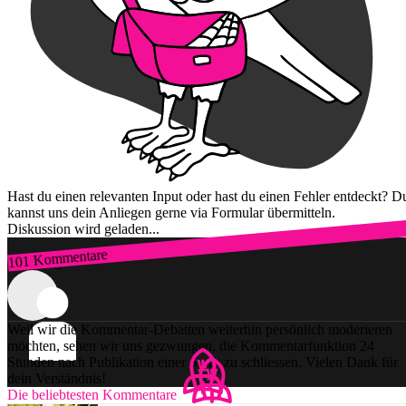
Hast du einen relevanten Input oder hast du einen Fehler entdeckt? D
kannst uns dein Anliegen gerne via Formular übermitteln.
Diskussion wird geladen...
101 Kommentare
Zum Login
Weil wir die Kommentar-Debatten weiterhin persönlich moderieren
möchten, sehen wir uns gezwungen, die Kommentarfunktion 24
Stunden nach Publikation einer Story zu schliessen. Vielen Dank für
dein Verständnis!
Die beliebtesten Kommentare