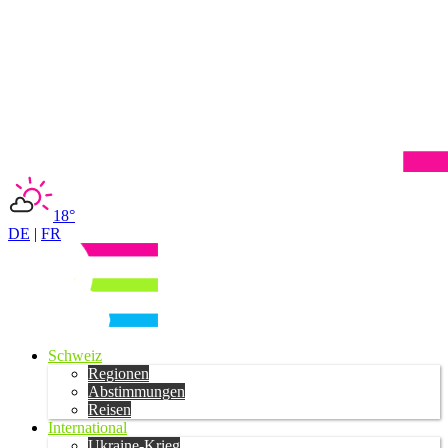
18°
DE
|
FR
Schweiz
Regionen
Abstimmungen
Reisen
International
Ukraine-Krieg