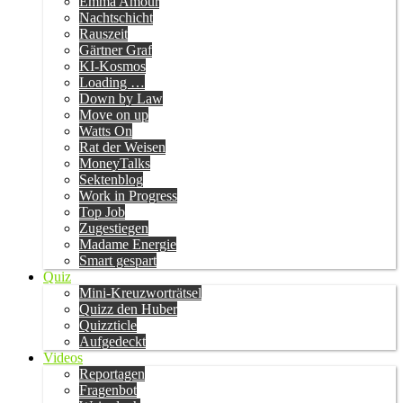
Emma Amour
Nachtschicht
Rauszeit
Gärtner Graf
KI-Kosmos
Loading …
Down by Law
Move on up
Watts On
Rat der Weisen
MoneyTalks
Sektenblog
Work in Progress
Top Job
Zugestiegen
Madame Energie
Smart gespart
Quiz
Mini-Kreuzworträtsel
Quizz den Huber
Quizzticle
Aufgedeckt
Videos
Reportagen
Fragenbot