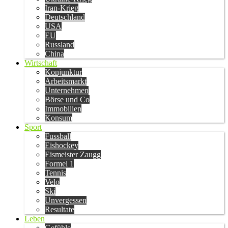
Iran-Krieg
Deutschland
USA
EU
Russland
China
Wirtschaft
Konjunktur
Arbeitsmarkt
Unternehmen
Börse und Co
Immobilien
Konsum
Sport
Fussball
Eishockey
Eismeister Zaugg
Formel 1
Tennis
Velo
Ski
Unvergessen
Resultate
Leben
Gefühle