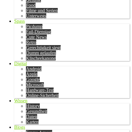
Food
Filme und Serien
Unterwegs
Spass
Picdump
Fail-Dienstag
Cute News
Retro
Gerechtigkeit siegt
Dumm gelaufen
Klischeekanone
Digital
Android
Apple
Google
Microsoft
Hardware-Test
Online-Sicherheit
Wissen
History
Gesundheit
Daten
Karten
Blogs