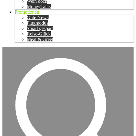
Wein doch
MoneyTalks
Promotionen
Gute News
Flugmodus
Smart gespart
Reise-Glück
Meat & Greet