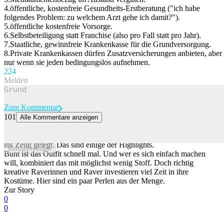
4.öffentliche, kostenfreie Gesundheits-Erstberatung ("ich habe
folgendes Problem: zu welchem Arzt gehe ich damit?").
5.öffentliche kostenfreie Vorsorge.
6.Selbstbeteiligung statt Franchise (also pro Fall statt pro Jahr).
7.Staatliche, gewinnfreie Krankenkasse für die Grundversorgung.
8.Private Krankenkassen dürfen Zusatzversicherungen anbieten, aber
nur wenn sie jeden bedingungslos aufnehmen.
22
4
Melden
Zum Kommentar
101
Alle Kommentare anzeigen
Das sind die verrücktesten Outfits der Street Parade
Für die 33. Street Parade in Zürich haben sich viele in Sachen Outfit
ins Zeug gelegt. Das sind einige der Highlights.
Beitrag melden
Bunt ist das Outfit schnell mal. Und wer es sich einfach machen
will, kombiniert das mit möglichst wenig Stoff. Doch richtig
kreative Raverinnen und Raver investieren viel Zeit in ihre
Kostüme. Hier sind ein paar Perlen aus der Menge.
Zur Story
0
0