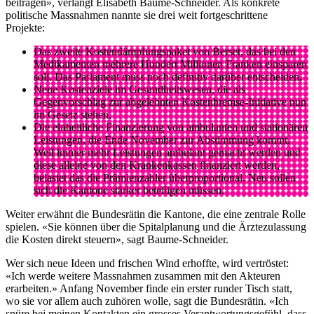
beitragen», verlangt Elisabeth Baume-Schneider. Als konkrete
politische Massnahmen nannte sie drei weit fortgeschrittene
Projekte:
Das zweite Kostendämpfungspaket von Berset, das bei den
Medikamenten mehrere Hundert Millionen Franken einsparen
soll. Das Parlament muss noch definitiv darüber entscheiden.
Neue Kostenziele im Gesundheitswesen, die als
Gegenvorschlag zur abgelehnten Kostenbremse-Initiative nun
im Gesetz stehen.
Die einheitliche Finanzierung von ambulanten und stationären
Leistungen, die Ende November zur Abstimmung kommt.
Weil immer mehr Leistungen ambulant gemacht werden und
diese alleine von den Krankenkassen finanziert werden,
belastet das die Prämienzahler überproportional. Neu sollen
sich die Kantone stärker beteiligen müssen.
Weiter erwähnt die Bundesrätin die Kantone, die eine zentrale Rolle
spielen. «Sie können über die Spitalplanung und die Ärztezulassung
die Kosten direkt steuern», sagt Baume-Schneider.
Wer sich neue Ideen und frischen Wind erhoffte, wird vertröstet:
«Ich werde weitere Massnahmen zusammen mit den Akteuren
erarbeiten.» Anfang November finde ein erster runder Tisch statt,
wo sie vor allem auch zuhören wolle, sagt die Bundesrätin. «Ich
spüre bei meinen Kontakten ein grosses Verantwortungsgefühl, dass