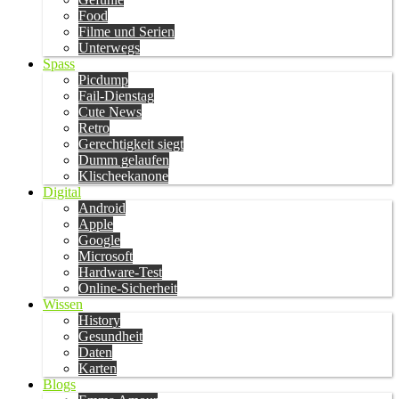
Food
Filme und Serien
Unterwegs
Spass
Picdump
Fail-Dienstag
Cute News
Retro
Gerechtigkeit siegt
Dumm gelaufen
Klischeekanone
Digital
Android
Apple
Google
Microsoft
Hardware-Test
Online-Sicherheit
Wissen
History
Gesundheit
Daten
Karten
Blogs