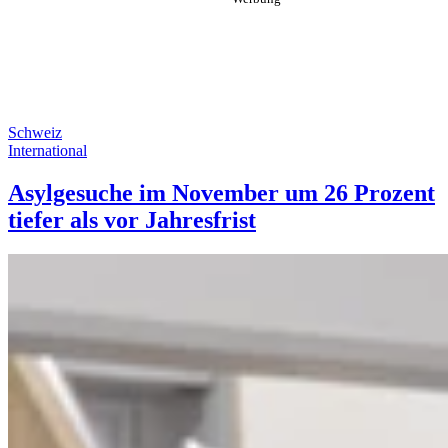
Schweiz
International
Asylgesuche im November um 26 Prozent
tiefer als vor Jahresfrist