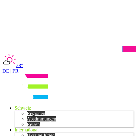
28°
DE
|
FR
Schweiz
Regionen
Abstimmungen
Reisen
International
Ukraine-Krieg