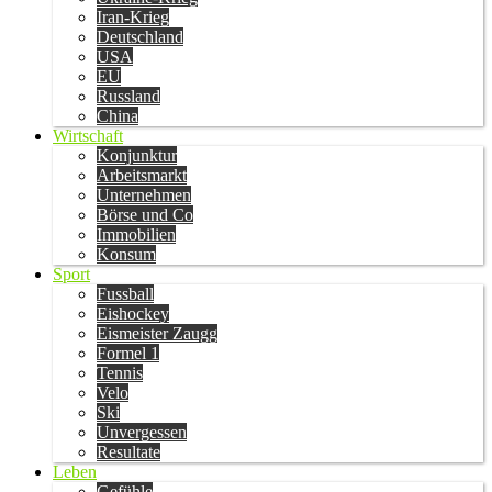
Iran-Krieg
Deutschland
USA
EU
Russland
China
Wirtschaft
Konjunktur
Arbeitsmarkt
Unternehmen
Börse und Co
Immobilien
Konsum
Sport
Fussball
Eishockey
Eismeister Zaugg
Formel 1
Tennis
Velo
Ski
Unvergessen
Resultate
Leben
Gefühle