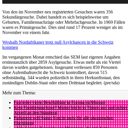
Von den im November neu registrierten Gesuchen waren 356
Sekundärgesuche. Dabei handelt es sich beispielsweise um
Geburten, Familiennachzüge oder Mehrfachgesuche. In 1969 Fällen
waren es Primärgesuche. Dies sind rund 17 Prozent weniger als im
November vor einem Jahr.
Weshalb Nordafrikaner trotz null Asylchancen in die Schweiz
kommen
Im vergangenen Monat entschied das SEM laut eigenen Angaben
erstinstanzlich über 2859 Asylgesuche. Etwas mehr als ein Viertel
davon wurden gutgeheissen. Insgesamt verliessen 859 Personen
ohne Aufenthaltsrecht die Schweiz kontrolliert, davon 515
selbstständig. 344 wurden polizeilich in ihren Herkunftsstaat, den
zuständigen Dublin-Staat oder einen Drittstaat begleitet. (pre/sda)
Mehr zum Thema:
Fast jeder vierte Beschäftigte in Europa ist Migrant
Kein Familiennachzug? Mutter bricht in Tränen aus und richtet
Appell an den Ständerat
Parlament will Status S nicht mehr für alle ukrainischen
Flüchtlinge