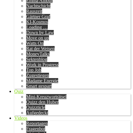
Emma Amour
Nachtschicht
Rauszeit
Gärtner Graf
KI-Kosmos
Loading …
Down by Law
Move on up
Watts On
Rat der Weisen
MoneyTalks
Sektenblog
Work in Progress
Top Job
Zugestiegen
Madame Energie
Smart gespart
Quiz
Mini-Kreuzworträtsel
Quizz den Huber
Quizzticle
Aufgedeckt
Videos
Reportagen
Fragenbot