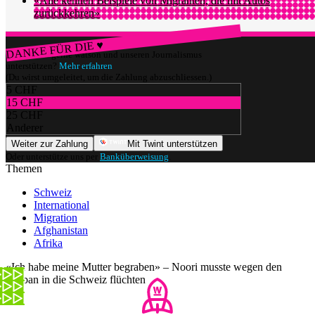
«Alle kennen Beispiele von Migranten, die mit Autos
zurückkehren»
DANKE FÜR DIE ♥
Würdest du gerne watson und unseren Journalismus
unterstützen?
Mehr erfahren
(Du wirst umgeleitet, um die Zahlung abzuschliessen.)
5 CHF
15 CHF
25 CHF
Anderer
Weiter zur Zahlung
Mit Twint unterstützen
Oder unterstütze uns per
Banküberweisung
.
Themen
Schweiz
International
Migration
Afghanistan
Afrika
«Ich habe meine Mutter begraben» – Noori musste wegen den
Taliban in die Schweiz flüchten