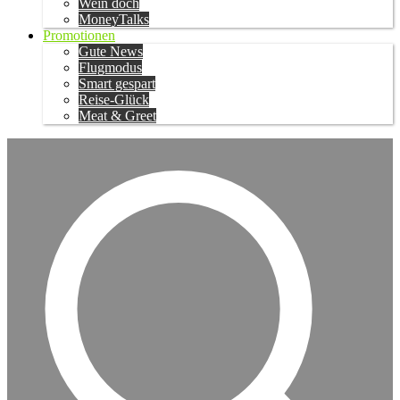
Wein doch
MoneyTalks
Promotionen
Gute News
Flugmodus
Smart gespart
Reise-Glück
Meat & Greet