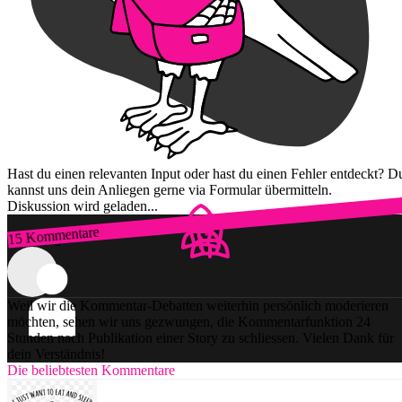
Hast du einen relevanten Input oder hast du einen Fehler entdeckt? D
kannst uns dein Anliegen gerne via Formular übermitteln.
Diskussion wird geladen...
15 Kommentare
Zum Login
Weil wir die Kommentar-Debatten weiterhin persönlich moderieren
möchten, sehen wir uns gezwungen, die Kommentarfunktion 24
Stunden nach Publikation einer Story zu schliessen. Vielen Dank für
dein Verständnis!
Die beliebtesten Kommentare