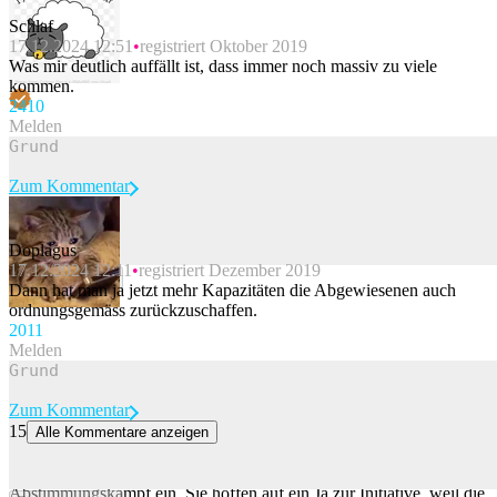
Schlaf
17.12.2024 12:51
registriert Oktober 2019
Was mir deutlich auffällt ist, dass immer noch massiv zu viele
kommen.
24
10
Melden
Zum Kommentar
Doplagus
17.12.2024 12:11
registriert Dezember 2019
Beitrag melden
Dann hat man ja jetzt mehr Kapazitäten die Abgewiesenen auch
ordnungsgemäss zurückzuschaffen.
20
11
Melden
Zum Kommentar
15
Alle Kommentare anzeigen
So wirbt Russland für Blochers Neutralitätsinitiative
Hochrangige Vertreter Moskaus mischen sich in den
Abstimmungskampf ein. Sie hoffen auf ein Ja zur Initiative, weil die