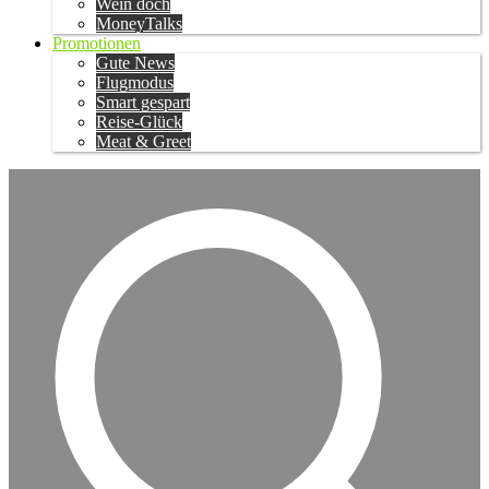
Wein doch
MoneyTalks
Promotionen
Gute News
Flugmodus
Smart gespart
Reise-Glück
Meat & Greet