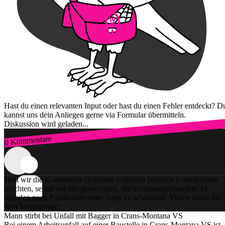
Hast du einen relevanten Input oder hast du einen Fehler entdeckt? D
kannst uns dein Anliegen gerne via Formular übermitteln.
Diskussion wird geladen...
0 Kommentare
Zum Login
Weil wir die Kommentar-Debatten weiterhin persönlich moderieren
möchten, sehen wir uns gezwungen, die Kommentarfunktion 24
Stunden nach Publikation einer Story zu schliessen. Vielen Dank für
dein Verständnis!
Mann stirbt bei Unfall mit Bagger in Crans-Montana VS
Bei einem Arbeitsunfall auf einer Baustelle in Crans-Montana VS ist