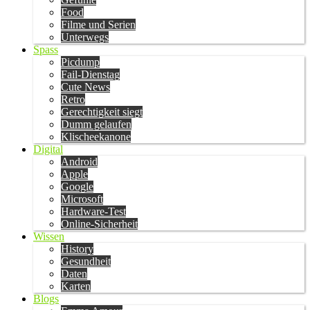
Food
Filme und Serien
Unterwegs
Spass
Picdump
Fail-Dienstag
Cute News
Retro
Gerechtigkeit siegt
Dumm gelaufen
Klischeekanone
Digital
Android
Apple
Google
Microsoft
Hardware-Test
Online-Sicherheit
Wissen
History
Gesundheit
Daten
Karten
Blogs