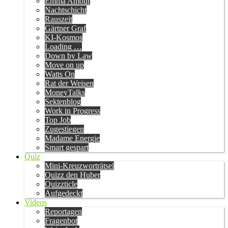
Emma Amour
Nachtschicht
Rauszeit
Gärtner Graf
KI-Kosmos
Loading …
Down by Law
Move on up
Watts On
Rat der Weisen
MoneyTalks
Sektenblog
Work in Progress
Top Job
Zugestiegen
Madame Energie
Smart gespart
Quiz
Mini-Kreuzworträtsel
Quizz den Huber
Quizzticle
Aufgedeckt
Videos
Reportagen
Fragenbot