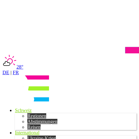
28°
DE
|
FR
Schweiz
Regionen
Abstimmungen
Reisen
International
Ukraine-Krieg