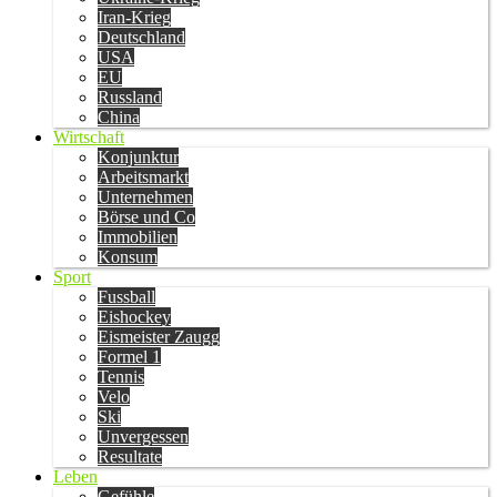
Iran-Krieg
Deutschland
USA
EU
Russland
China
Wirtschaft
Konjunktur
Arbeitsmarkt
Unternehmen
Börse und Co
Immobilien
Konsum
Sport
Fussball
Eishockey
Eismeister Zaugg
Formel 1
Tennis
Velo
Ski
Unvergessen
Resultate
Leben
Gefühle