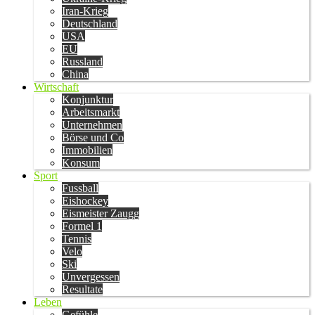
Iran-Krieg
Deutschland
USA
EU
Russland
China
Wirtschaft
Konjunktur
Arbeitsmarkt
Unternehmen
Börse und Co
Immobilien
Konsum
Sport
Fussball
Eishockey
Eismeister Zaugg
Formel 1
Tennis
Velo
Ski
Unvergessen
Resultate
Leben
Gefühle