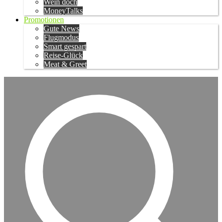
Wein doch
MoneyTalks
Promotionen
Gute News
Flugmodus
Smart gespart
Reise-Glück
Meat & Greet