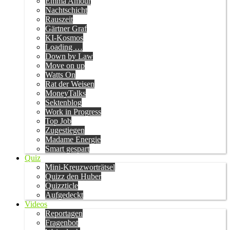
Emma Amour
Nachtschicht
Rauszeit
Gärtner Graf
KI-Kosmos
Loading …
Down by Law
Move on up
Watts On
Rat der Weisen
MoneyTalks
Sektenblog
Work in Progress
Top Job
Zugestiegen
Madame Energie
Smart gespart
Quiz
Mini-Kreuzworträtsel
Quizz den Huber
Quizzticle
Aufgedeckt
Videos
Reportagen
Fragenbot