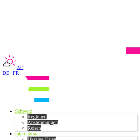
22°
DE
|
FR
Schweiz
Regionen
Abstimmungen
Reisen
International
Ukraine-Krieg