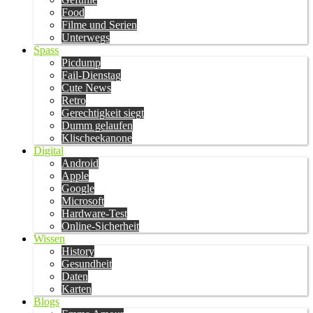
Food
Filme und Serien
Unterwegs
Spass
Picdump
Fail-Dienstag
Cute News
Retro
Gerechtigkeit siegt
Dumm gelaufen
Klischeekanone
Digital
Android
Apple
Google
Microsoft
Hardware-Test
Online-Sicherheit
Wissen
History
Gesundheit
Daten
Karten
Blogs