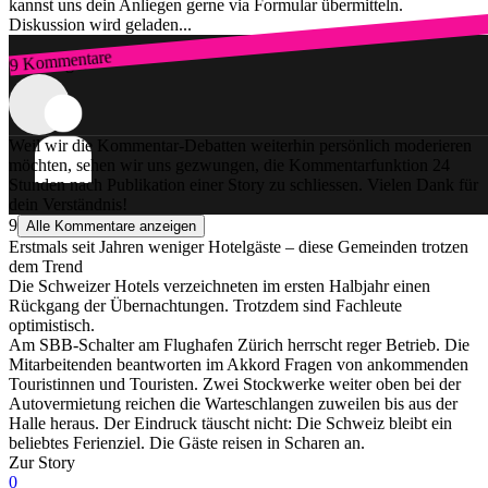
kannst uns dein Anliegen gerne via Formular übermitteln.
Diskussion wird geladen...
9 Kommentare
Zum Login
Weil wir die Kommentar-Debatten weiterhin persönlich moderieren
möchten, sehen wir uns gezwungen, die Kommentarfunktion 24
Stunden nach Publikation einer Story zu schliessen. Vielen Dank für
dein Verständnis!
9
Alle Kommentare anzeigen
Erstmals seit Jahren weniger Hotelgäste – diese Gemeinden trotzen
dem Trend
Die Schweizer Hotels verzeichneten im ersten Halbjahr einen
Rückgang der Übernachtungen. Trotzdem sind Fachleute
optimistisch.
Am SBB-Schalter am Flughafen Zürich herrscht reger Betrieb. Die
Mitarbeitenden beantworten im Akkord Fragen von ankommenden
Touristinnen und Touristen. Zwei Stockwerke weiter oben bei der
Autovermietung reichen die Warteschlangen zuweilen bis aus der
Halle heraus. Der Eindruck täuscht nicht: Die Schweiz bleibt ein
beliebtes Ferienziel. Die Gäste reisen in Scharen an.
Zur Story
0