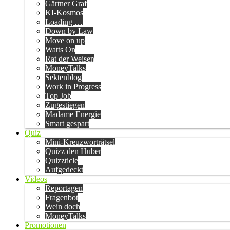
Gärtner Graf
KI-Kosmos
Loading …
Down by Law
Move on up
Watts On
Rat der Weisen
MoneyTalks
Sektenblog
Work in Progress
Top Job
Zugestiegen
Madame Energie
Smart gespart
Quiz
Mini-Kreuzworträtsel
Quizz den Huber
Quizzticle
Aufgedeckt
Videos
Reportagen
Fragenbot
Wein doch
MoneyTalks
Promotionen