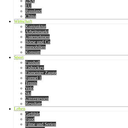
USA
EU
Russland
China
Wirtschaft
Konjunktur
Arbeitsmarkt
Unternehmen
Börse und Co
Immobilien
Konsum
Sport
Fussball
Eishockey
Eismeister Zaugg
Formel 1
Tennis
Velo
Ski
Unvergessen
Resultate
Leben
Gefühle
Food
Filme und Serien