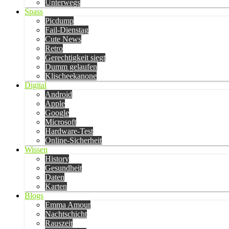
Unterwegs
Spass
Picdump
Fail-Dienstag
Cute News
Retro
Gerechtigkeit siegt
Dumm gelaufen
Klischeekanone
Digital
Android
Apple
Google
Microsoft
Hardware-Test
Online-Sicherheit
Wissen
History
Gesundheit
Daten
Karten
Blogs
Emma Amour
Nachtschicht
Rauszeit