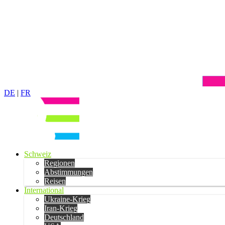
DE
|
FR
Schweiz
Regionen
Abstimmungen
Reisen
International
Ukraine-Krieg
Iran-Krieg
Deutschland