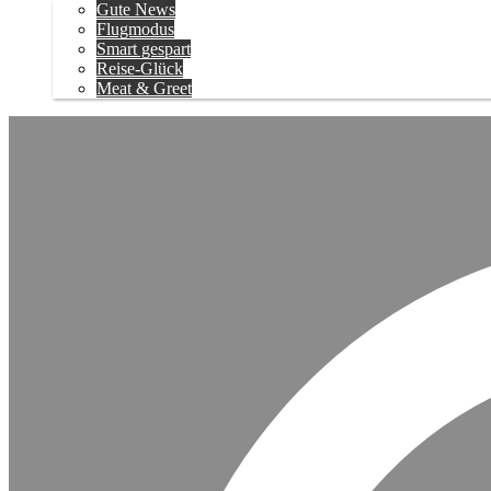
Gute News
Flugmodus
Smart gespart
Reise-Glück
Meat & Greet