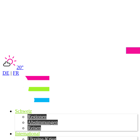
20°
DE
|
FR
Schweiz
Regionen
Abstimmungen
Reisen
International
Ukraine-Krieg