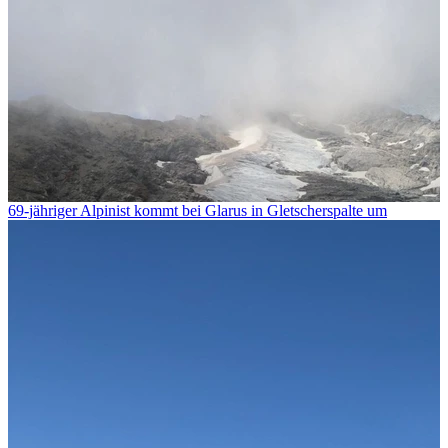
69-jähriger Alpinist kommt bei Glarus in Gletscherspalte um