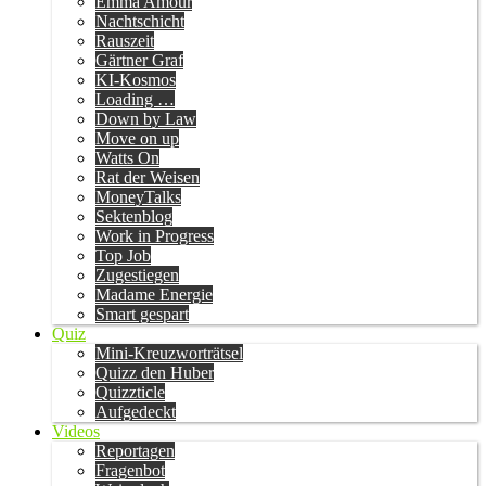
Emma Amour
Nachtschicht
Rauszeit
Gärtner Graf
KI-Kosmos
Loading …
Down by Law
Move on up
Watts On
Rat der Weisen
MoneyTalks
Sektenblog
Work in Progress
Top Job
Zugestiegen
Madame Energie
Smart gespart
Quiz
Mini-Kreuzworträtsel
Quizz den Huber
Quizzticle
Aufgedeckt
Videos
Reportagen
Fragenbot