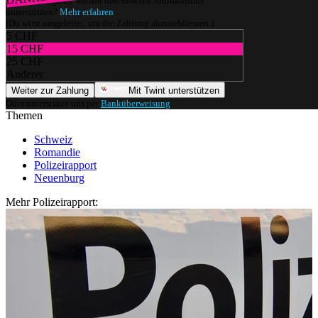
Würdest du gerne watson und unseren Journalismus
unterstützen?
Mehr erfahren
(Du wirst umgeleitet, um die Zahlung abzuschliessen.)
5 CHF
15 CHF
25 CHF
Anderer
Weiter zur Zahlung
Mit Twint unterstützen
Oder unterstütze uns per
Banküberweisung
.
Themen
Schweiz
Romandie
Polizeirapport
Neuenburg
Mehr Polizeirapport: