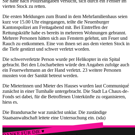
Sie hatte nach Polizeiangaben versucht, sich durch ein Fenster im
vierten Stock zu retten.
Die ersten Meldungen zum Brand in dem Mehrfamilienhaus seien
kurz vor 15.00 Uhr eingegangen, teilte die Neuenburger
Kantonspolizei am Freitagabend mit. Bei Eintreffen der
Rettungskräfte habe es bereits in mehreren Wohnungen gebrannt.
Mehrere Personen hätten sich aus Fenstern gelehnt, um Feuer und
Rauch zu entkommen. Eine von ihnen sei aus dem vierten Stock in
die Tiefe gestürzt und schwer verletzt worden.
Die schwerverletzte Person wurde per Helikopter in ein Spital
gebracht. Bei den Löscharbeiten würde den Angaben zufolge auch
ein Feuerwehrmann an der Hand verletzt. 23 weitere Personen
mussten von der Sanität betreut werden.
Die Mieterinnen und Mieter des Hauses wurden laut Communiqué
zunächst in einer Turnhalle untergebracht. Die Stadt La Chaux-de-
Fonds sei dabei, für die Betroffenen Unterkünfte zu organisieren,
hiess es.
Die Brandursache war zunächst unklar. Die zuständige
Staatsanwaltschaft leitete eine Untersuchung ein. (sda)
DANKE FÜR DIE ♥