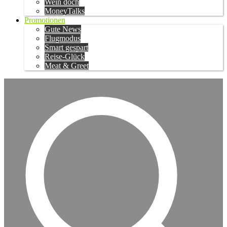
Wein doch
MoneyTalks
Promotionen
Gute News
Flugmodus
Smart gespart
Reise-Glück
Meat & Greet