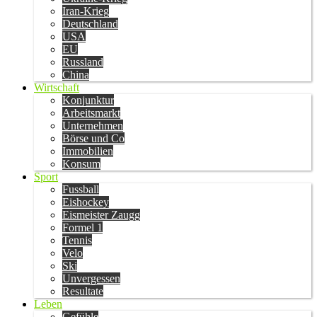
Iran-Krieg
Deutschland
USA
EU
Russland
China
Wirtschaft
Konjunktur
Arbeitsmarkt
Unternehmen
Börse und Co
Immobilien
Konsum
Sport
Fussball
Eishockey
Eismeister Zaugg
Formel 1
Tennis
Velo
Ski
Unvergessen
Resultate
Leben
Gefühle