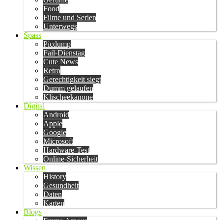
Food
Filme und Serien
Unterwegs
Spass
Picdump
Fail-Dienstag
Cute News
Retro
Gerechtigkeit siegt
Dumm gelaufen
Klischeekanone
Digital
Android
Apple
Google
Microsoft
Hardware-Test
Online-Sicherheit
Wissen
History
Gesundheit
Daten
Karten
Blogs