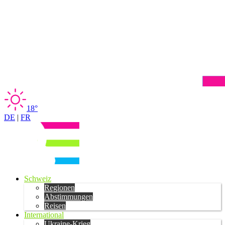
18°
DE
|
FR
Schweiz
Regionen
Abstimmungen
Reisen
International
Ukraine-Krieg