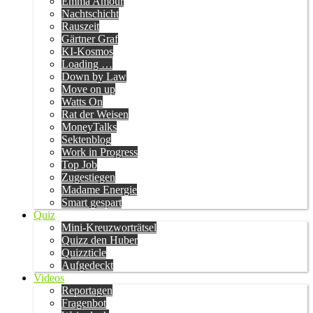
Emma Amour
Nachtschicht
Rauszeit
Gärtner Graf
KI-Kosmos
Loading …
Down by Law
Move on up
Watts On
Rat der Weisen
MoneyTalks
Sektenblog
Work in Progress
Top Job
Zugestiegen
Madame Energie
Smart gespart
Quiz
Mini-Kreuzworträtsel
Quizz den Huber
Quizzticle
Aufgedeckt
Videos
Reportagen
Fragenbot