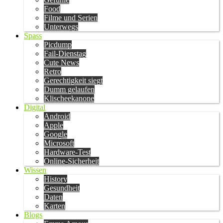
Food
Filme und Serien
Unterwegs
Spass
Picdump
Fail-Dienstag
Cute News
Retro
Gerechtigkeit siegt
Dumm gelaufen
Klischeekanone
Digital
Android
Apple
Google
Microsoft
Hardware-Test
Online-Sicherheit
Wissen
History
Gesundheit
Daten
Karten
Blogs