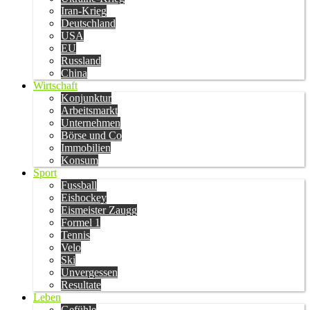
Iran-Krieg
Deutschland
USA
EU
Russland
China
Wirtschaft
Konjunktur
Arbeitsmarkt
Unternehmen
Börse und Co
Immobilien
Konsum
Sport
Fussball
Eishockey
Eismeister Zaugg
Formel 1
Tennis
Velo
Ski
Unvergessen
Resultate
Leben
Gefühle