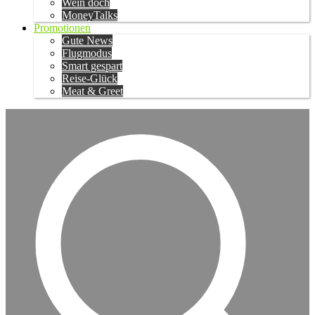
Wein doch
MoneyTalks
Promotionen
Gute News
Flugmodus
Smart gespart
Reise-Glück
Meat & Greet