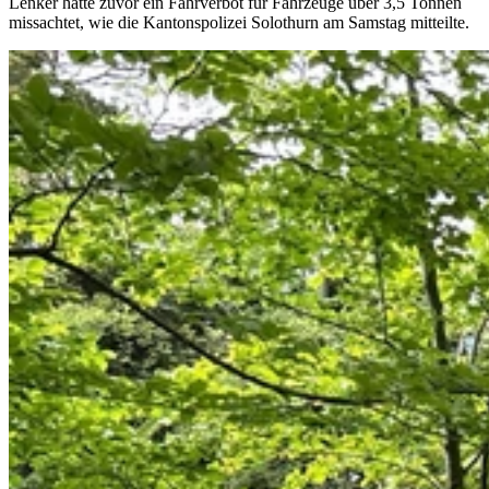
Lenker hatte zuvor ein Fahrverbot für Fahrzeuge über 3,5 Tonnen
missachtet, wie die Kantonspolizei Solothurn am Samstag mitteilte.