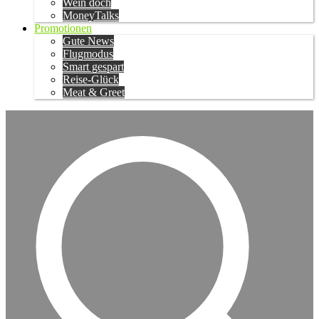
Wein doch
MoneyTalks
Promotionen
Gute News
Flugmodus
Smart gespart
Reise-Glück
Meat & Greet