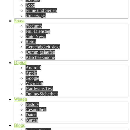
Food
Filme und Serien
Unterwegs
Spass
Picdump
Fail-Dienstag
Cute News
Retro
Gerechtigkeit siegt
Dumm gelaufen
Klischeekanone
Digital
Android
Apple
Google
Microsoft
Hardware-Test
Online-Sicherheit
Wissen
History
Gesundheit
Daten
Karten
Blogs