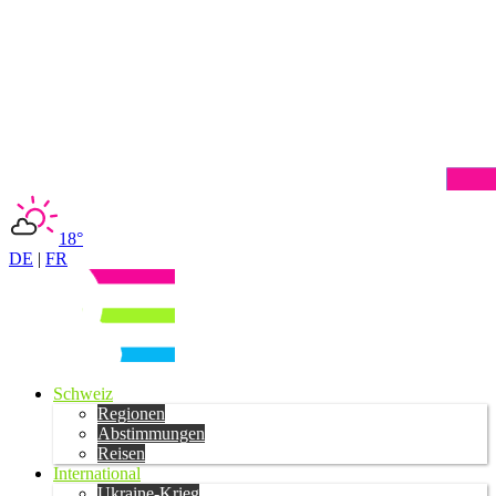
18°
DE
|
FR
Schweiz
Regionen
Abstimmungen
Reisen
International
Ukraine-Krieg