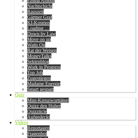
Emma Amour
Nachtschicht
Rauszeit
Gärtner Graf
KI-Kosmos
Loading …
Down by Law
Move on up
Watts On
Rat der Weisen
MoneyTalks
Sektenblog
Work in Progress
Top Job
Zugestiegen
Madame Energie
Smart gespart
Quiz
Mini-Kreuzworträtsel
Quizz den Huber
Quizzticle
Aufgedeckt
Videos
Reportagen
Fragenbot