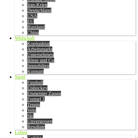
Iran-Krieg
Deutschland
USA
EU
Russland
China
Wirtschaft
Konjunktur
Arbeitsmarkt
Unternehmen
Börse und Co
Immobilien
Konsum
Sport
Fussball
Eishockey
Eismeister Zaugg
Formel 1
Tennis
Velo
Ski
Unvergessen
Resultate
Leben
Gefühle