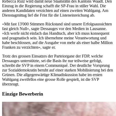
Rebecca Ruiz wird damit neue Staatsrätin des Kantons Waadt. Den
Einzug in die Regierung schafft die SP-Frau in stiller Wahl. Die
anderen Kandidaten verzichten auf einen zweiten Wahlgang. Am
Dienstagmittag lief die Frist für die Listeneinreichung ab.
«Mit fast 13'000 Stimmen Rückstand sind unsere Erfolgsaussichten
fast gleich Null», sagte Dessauges vor den Medien in Lausanne.
«Ich werfe nicht einfach das Handtuch, aber ich muss konsequent
und pragmatisch sein. Ich übernehme meine Verantwortung und
habe beschlossen, auf die Ausgabe von mehr als einer halbe Million
Franken zu verzichten», sagte er.
Trotz des grossen Einsatzes der Parteiorgane der FDP, welche
Dessauges unterstützte, sei die Basis ihr nur teilweise gefolgt,
schreibt die SVP in einem Communiqué. Der deutliche Vorsprung
zur Sozialdemokratin beruht auf einer starken Mobilisierung bei den
Grünen. Die allgegenwärtige Klimadiskussion habe im ersten
Wahlgang zweifellos eine grosse Rolle gespielt, ist die SVP
überzeugt.
Einzige Bewerberin