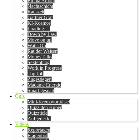
Emma Amour
Nachtschicht
Rauszeit
Gärtner Graf
KI-Kosmos
Loading …
Down by Law
Move on up
Watts On
Rat der Weisen
MoneyTalks
Sektenblog
Work in Progress
Top Job
Zugestiegen
Madame Energie
Smart gespart
Quiz
Mini-Kreuzworträtsel
Quizz den Huber
Quizzticle
Aufgedeckt
Videos
Reportagen
Fragenbot