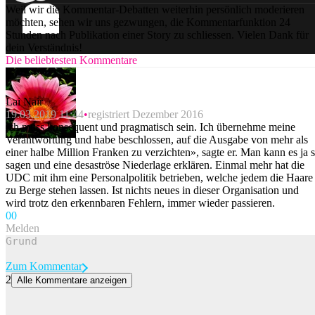
Weil wir die Kommentar-Debatten weiterhin persönlich moderieren
möchten, sehen wir uns gezwungen, die Kommentarfunktion 24
Stunden nach Publikation einer Story zu schliessen. Vielen Dank für
dein Verständnis!
Die beliebtesten Kommentare
Lai Nair
19.03.2019 11:44
registriert Dezember 2016
ich muss konsequent und pragmatisch sein. Ich übernehme meine
Verantwortung und habe beschlossen, auf die Ausgabe von mehr als
einer halbe Million Franken zu verzichten», sagte er. Man kann es ja 
sagen und eine desaströse Niederlage erklären. Einmal mehr hat die
UDC mit ihm eine Personalpolitik betrieben, welche jedem die Haare
zu Berge stehen lassen. Ist nichts neues in dieser Organisation und
wird trotz den erkennbaren Fehlern, immer wieder passieren.
0
0
Melden
Zum Kommentar
2
Alle Kommentare anzeigen
Solothurner verurteilt, weil er seine Kaninchen mit Ravioli gefüttert
hat