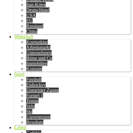
Iran-Krieg
Deutschland
USA
EU
Russland
China
Wirtschaft
Konjunktur
Arbeitsmarkt
Unternehmen
Börse und Co
Immobilien
Konsum
Sport
Fussball
Eishockey
Eismeister Zaugg
Formel 1
Tennis
Velo
Ski
Unvergessen
Resultate
Leben
Gefühle