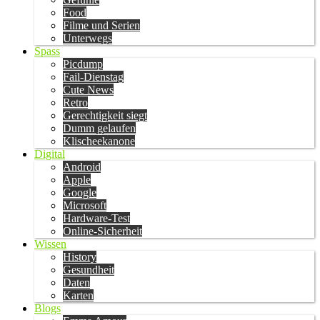
Food
Filme und Serien
Unterwegs
Spass
Picdump
Fail-Dienstag
Cute News
Retro
Gerechtigkeit siegt
Dumm gelaufen
Klischeekanone
Digital
Android
Apple
Google
Microsoft
Hardware-Test
Online-Sicherheit
Wissen
History
Gesundheit
Daten
Karten
Blogs