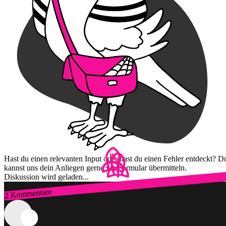
Hast du einen relevanten Input oder hast du einen Fehler entdeckt? D
kannst uns dein Anliegen gerne via Formular übermitteln.
Diskussion wird geladen...
2 Kommentare
Zum Login