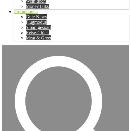
Wein doch
MoneyTalks
Promotionen
Gute News
Flugmodus
Smart gespart
Reise-Glück
Meat & Greet