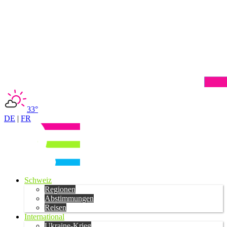
33°
DE
|
FR
Schweiz
Regionen
Abstimmungen
Reisen
International
Ukraine-Krieg