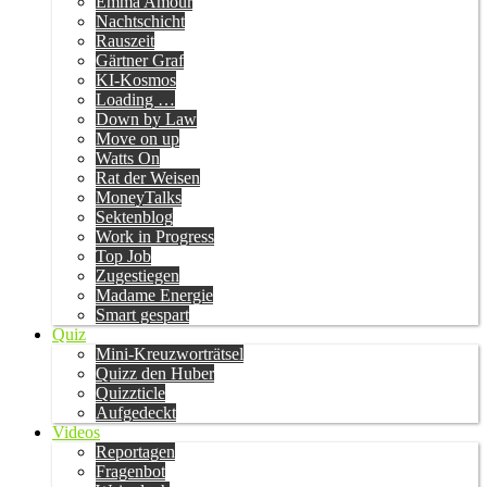
Emma Amour
Nachtschicht
Rauszeit
Gärtner Graf
KI-Kosmos
Loading …
Down by Law
Move on up
Watts On
Rat der Weisen
MoneyTalks
Sektenblog
Work in Progress
Top Job
Zugestiegen
Madame Energie
Smart gespart
Quiz
Mini-Kreuzworträtsel
Quizz den Huber
Quizzticle
Aufgedeckt
Videos
Reportagen
Fragenbot