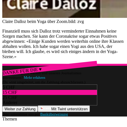
Claire Dalloz beim Yoga über Zoom.
bild: zvg
Finanziell muss sich Dalloz trotz verminderter Einnahmen keine
Sorgen machen. Sie kann der Coronakrise sogar etwas Positives
abgewinnen: «Einige Kunden werden weiterhin online ihre Klassen
abhalten wollen. Ich habe sogar einen Yogi aus den USA, der
bleiben will. Ich glaube, es wird sich einiges ändern in der Yoga-
Szene.»
DANKE FÜR DIE ♥
Würdest du gerne watson und unseren Journalismus
unterstützen?
Mehr erfahren
(Du wirst umgeleitet, um die Zahlung abzuschliessen.)
5 CHF
15 CHF
25 CHF
Anderer
Weiter zur Zahlung
Mit Twint unterstützen
Oder unterstütze uns per
Banküberweisung
.
Themen