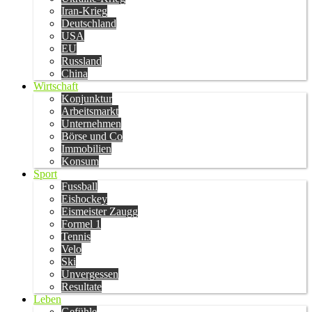
Iran-Krieg
Deutschland
USA
EU
Russland
China
Wirtschaft
Konjunktur
Arbeitsmarkt
Unternehmen
Börse und Co
Immobilien
Konsum
Sport
Fussball
Eishockey
Eismeister Zaugg
Formel 1
Tennis
Velo
Ski
Unvergessen
Resultate
Leben
Gefühle