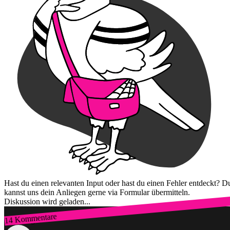
Hast du einen relevanten Input oder hast du einen Fehler entdeckt? D
kannst uns dein Anliegen gerne via Formular übermitteln.
Diskussion wird geladen...
14 Kommentare
Zum Login