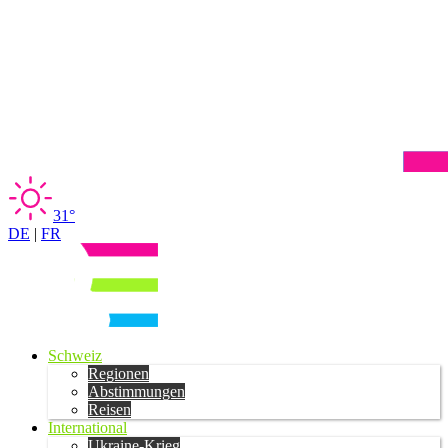
31°
DE
|
FR
Schweiz
Regionen
Abstimmungen
Reisen
International
Ukraine-Krieg