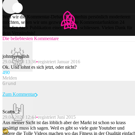
Weil wir die Kommentar-Debatten weiterhin persönlich moderieren
möchten, sehen wir uns gezwungen, die Kommentarfunktion 24
Stunden nach Publikation einer Story zu schliessen. Vielen Dank für
dein Verständnis!
Die beliebtesten Kommentare
johnnyenglish
29.04.2020 13:36
registriert Januar 2016
Ok. Und lohnt es sich jetzt, oder nicht?
49
0
Melden
Zum Kommentar
Scaros_2
29.04.2020 12:44
registriert Juni 2015
Beitrag melden
Aus meiner Sicht ist das löblich aber der Markt ist schon so krass
gesättigt muss ich sagen. Weil es gibt so viele gute Youtuber und
andere die Tolle Videos machen wo das Fitness in der Qualität einfac