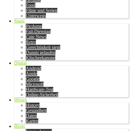
Food
Filme und Serien
Unterwegs
Spass
Picdump
Fail-Dienstag
Cute News
Retro
Gerechtigkeit siegt
Dumm gelaufen
Klischeekanone
Digital
Android
Apple
Google
Microsoft
Hardware-Test
Online-Sicherheit
Wissen
History
Gesundheit
Daten
Karten
Blogs