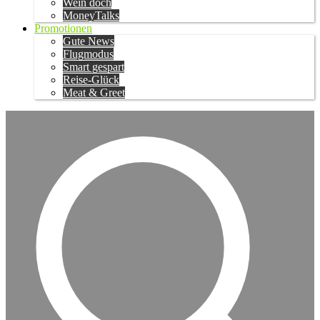
Wein doch
MoneyTalks
Promotionen
Gute News
Flugmodus
Smart gespart
Reise-Glück
Meat & Greet