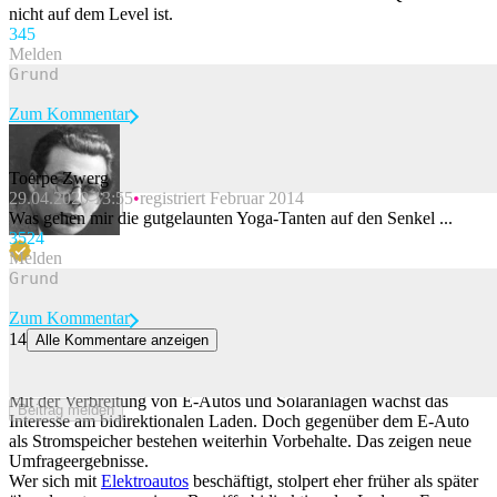
nicht auf dem Level ist.
34
5
Melden
Zum Kommentar
Toerpe Zwerg
29.04.2020 13:55
registriert Februar 2014
Beitrag melden
Was gehen mir die gutgelaunten Yoga-Tanten auf den Senkel ...
35
24
Melden
Zum Kommentar
14
Alle Kommentare anzeigen
Was Schweizer wirklich über E-Autos und bidirektionales Laden
denken
Mit der Verbreitung von E-Autos und Solaranlagen wächst das
Beitrag melden
Interesse am bidirektionalen Laden. Doch gegenüber dem E-Auto
als Stromspeicher bestehen weiterhin Vorbehalte. Das zeigen neue
Umfrageergebnisse.
Wer sich mit
Elektroautos
beschäftigt, stolpert eher früher als später