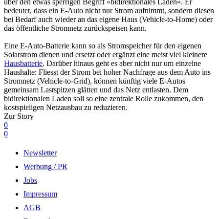
über den etwas sperrigen Begriff «bidirektionales Laden». Er
bedeutet, dass ein E-Auto nicht nur Strom aufnimmt, sondern diesen
bei Bedarf auch wieder an das eigene Haus (Vehicle-to-Home) oder
das öffentliche Stromnetz zurückspeisen kann.
Eine E-Auto-Batterie kann so als Stromspeicher für den eigenen
Solarstrom dienen und ersetzt oder ergänzt eine meist viel kleinere
Hausbatterie
. Darüber hinaus geht es aber nicht nur um einzelne
Haushalte: Fliesst der Strom bei hoher Nachfrage aus dem Auto ins
Stromnetz (Vehicle-to-Grid), können künftig viele E-Autos
gemeinsam Lastspitzen glätten und das Netz entlasten. Dem
bidirektionalen Laden soll so eine zentrale Rolle zukommen, den
kostspieligen Netzausbau zu reduzieren.
Zur Story
0
0
Newsletter
Werbung / PR
Jobs
Impressum
AGB