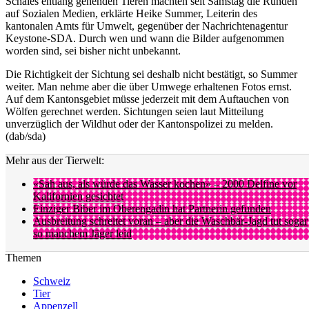
Schaies entlang gehenden Tieren machten seit Samstag die Runden
auf Sozialen Medien, erklärte Heike Summer, Leiterin des
kantonalen Amts für Umwelt, gegenüber der Nachrichtenagentur
Keystone-SDA. Durch wen und wann die Bilder aufgenommen
worden sind, sei bisher nicht unbekannt.
Die Richtigkeit der Sichtung sei deshalb nicht bestätigt, so Summer
weiter. Man nehme aber die über Umwege erhaltenen Fotos ernst.
Auf dem Kantonsgebiet müsse jederzeit mit dem Auftauchen von
Wölfen gerechnet werden. Sichtungen seien laut Mitteilung
unverzüglich der Wildhut oder der Kantonspolizei zu melden.
(dab/sda)
Mehr aus der Tierwelt:
«Sah aus, als würde das Wasser kochen» – 2000 Delfine vor
Kalifornien gesichtet
Einziger Biber im Oberengadin hat Partnerin gefunden
Ausbreitung schreitet voran – aber die Waschbär-Jagd tut sogar
so manchem Jäger leid
Themen
Schweiz
Tier
Appenzell