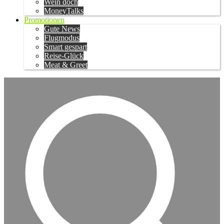
Wein doch
MoneyTalks
Promotionen
Gute News
Flugmodus
Smart gespart
Reise-Glück
Meat & Greet