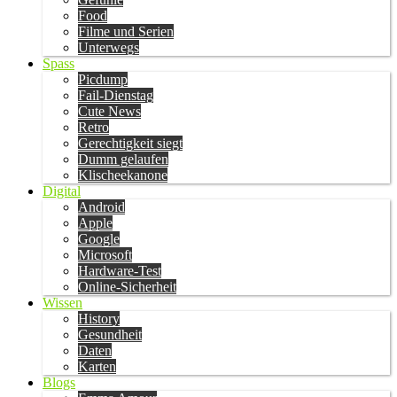
Food
Filme und Serien
Unterwegs
Spass
Picdump
Fail-Dienstag
Cute News
Retro
Gerechtigkeit siegt
Dumm gelaufen
Klischeekanone
Digital
Android
Apple
Google
Microsoft
Hardware-Test
Online-Sicherheit
Wissen
History
Gesundheit
Daten
Karten
Blogs