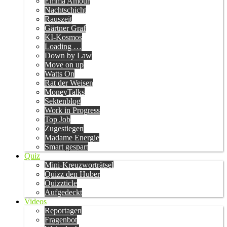
Emma Amour
Nachtschicht
Rauszeit
Gärtner Graf
KI-Kosmos
Loading …
Down by Law
Move on up
Watts On
Rat der Weisen
MoneyTalks
Sektenblog
Work in Progress
Top Job
Zugestiegen
Madame Energie
Smart gespart
Quiz
Mini-Kreuzworträtsel
Quizz den Huber
Quizzticle
Aufgedeckt
Videos
Reportagen
Fragenbot