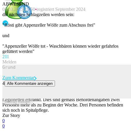
ABWESEND
03.03.2025 15:50
registriert September 2024
die nächsten Schlagzeilen werden sein:
"Rösti gibt Appenzeller Wölfe zum Abschuss frei"
und
"Appenzeller Wölfe tot - Waschbären können wieder gefahrlos
gefüttert werden"
21
1
Melden
Zum Kommentar
4
Alle Kommentare anzeigen
Zwei weitere Legionellen-Erkrankungen in Basel-Stadt gemeldet
In der Stadt-Basel sind bis am Freitagmorgen 28 Personen an
Legionellen erkrankt. Dies sind gemäss Behördenangaben zwei
Beitrag melden
Personen mehr als zu Beginn der Woche. Drei Personen befinden
sich noch in Spitalpflege.
Zur Story
0
0