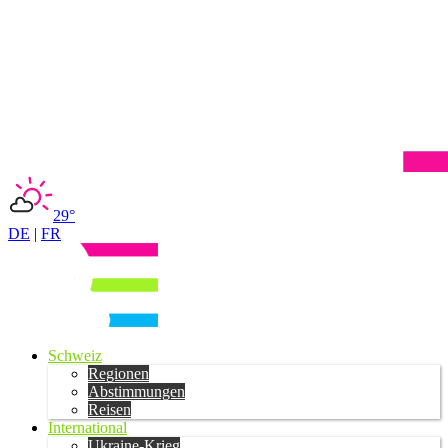
29°
DE
|
FR
Schweiz
Regionen
Abstimmungen
Reisen
International
Ukraine-Krieg