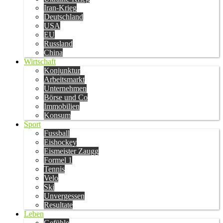
Iran-Krieg
Deutschland
USA
EU
Russland
China
Wirtschaft
Konjunktur
Arbeitsmarkt
Unternehmen
Börse und Co
Immobilien
Konsum
Sport
Fussball
Eishockey
Eismeister Zaugg
Formel 1
Tennis
Velo
Ski
Unvergessen
Resultate
Leben
Gefühle