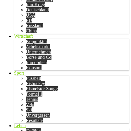
Iran-Krieg
Deutschland
USA
EU
Russland
China
Wirtschaft
Konjunktur
Arbeitsmarkt
Unternehmen
Börse und Co
Immobilien
Konsum
Sport
Fussball
Eishockey
Eismeister Zaugg
Formel 1
Tennis
Velo
Ski
Unvergessen
Resultate
Leben
Gefühle