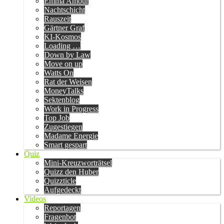
Emma Amour
Nachtschicht
Rauszeit
Gärtner Graf
KI-Kosmos
Loading …
Down by Law
Move on up
Watts On
Rat der Weisen
MoneyTalks
Sektenblog
Work in Progress
Top Job
Zugestiegen
Madame Energie
Smart gespart
Quiz
Mini-Kreuzworträtsel
Quizz den Huber
Quizzticle
Aufgedeckt
Videos
Reportagen
Fragenbot