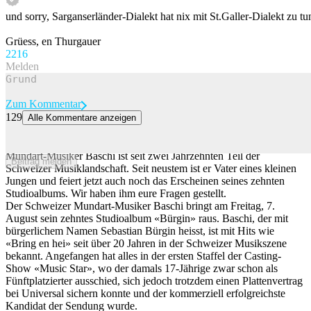
und sorry, Sarganserländer-Dialekt hat nix mit St.Galler-Dialekt zu tu
Grüess, en Thurgauer
221
6
Melden
Zum Kommentar
129
Alle Kommentare anzeigen
«Für das schäme ich mich auch»: Baschi über Fails, Fans und
seinen Leo-Tanga
Mundart-Musiker Baschi ist seit zwei Jahrzehnten Teil der
Beitrag melden
Schweizer Musiklandschaft. Seit neustem ist er Vater eines kleinen
Jungen und feiert jetzt auch noch das Erscheinen seines zehnten
Studioalbums. Wir haben ihm eure Fragen gestellt.
Der Schweizer Mundart-Musiker Baschi bringt am Freitag, 7.
August sein zehntes Studioalbum «Bürgin» raus. Baschi, der mit
bürgerlichem Namen Sebastian Bürgin heisst, ist mit Hits wie
«Bring en hei» seit über 20 Jahren in der Schweizer Musikszene
bekannt. Angefangen hat alles in der ersten Staffel der Casting-
Show «Music Star», wo der damals 17-Jährige zwar schon als
Fünftplatzierter ausschied, sich jedoch trotzdem einen Plattenvertrag
bei Universal sichern konnte und der kommerziell erfolgreichste
Kandidat der Sendung wurde.