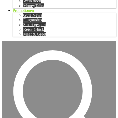
Wein doch
MoneyTalks
Promotionen
Gute News
Flugmodus
Smart gespart
Reise-Glück
Meat & Greet