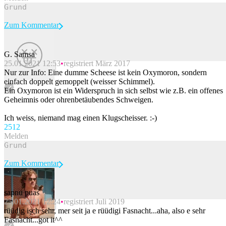
Zum Kommentar
G. Samsa
25.01.2021 12:53
registriert März 2017
Beitrag melden
Nur zur Info: Eine dumme Scheese ist kein Oxymoron, sondern
einfach doppelt gemoppelt (weisser Schimmel).
Ein Oxymoron ist ein Widerspruch in sich selbst wie z.B. ein offenes
Geheimnis oder ohrenbetäubendes Schweigen.
Ich weiss, niemand mag einen Klugscheisser. :-)
251
2
Melden
Zum Kommentar
sapnu puas
25.01.2021 12:24
registriert Juli 2019
Beitrag melden
rüüdig isch sehr, mer seit ja e rüüdigi Fasnacht...aha, also e sehr
Fasnacht...got it^^