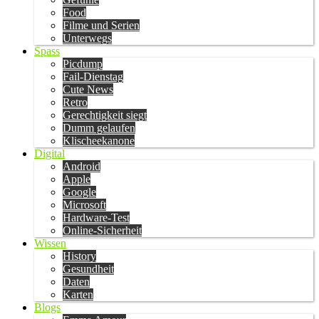
Food
Filme und Serien
Unterwegs
Spass
Picdump
Fail-Dienstag
Cute News
Retro
Gerechtigkeit siegt
Dumm gelaufen
Klischeekanone
Digital
Android
Apple
Google
Microsoft
Hardware-Test
Online-Sicherheit
Wissen
History
Gesundheit
Daten
Karten
Blogs