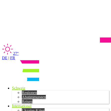
27°
DE
|
FR
Schweiz
Regionen
Abstimmungen
Reisen
International
Ukraine-Krieg