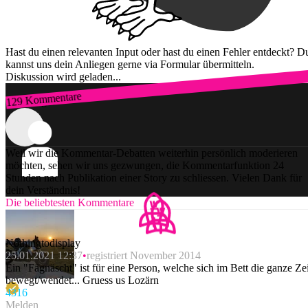
Hast du einen relevanten Input oder hast du einen Fehler entdeckt? D
kannst uns dein Anliegen gerne via Formular übermitteln.
Diskussion wird geladen...
129 Kommentare
Zum Login
Weil wir die Kommentar-Debatten weiterhin persönlich moderieren
möchten, sehen wir uns gezwungen, die Kommentarfunktion 24
Stunden nach Publikation einer Story zu schliessen. Vielen Dank für
dein Verständnis!
Die beliebtesten Kommentare
Nothingtodisplay
25.01.2021 12:37
registriert November 2014
Ein "Fägnäscht" ist für eine Person, welche sich im Bett die ganze Zei
bewegt/wendet... Gruess us Lozärn
431
6
Melden