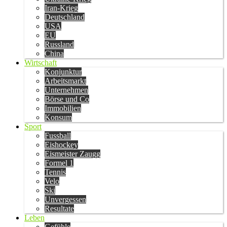
Iran-Krieg
Deutschland
USA
EU
Russland
China
Wirtschaft
Konjunktur
Arbeitsmarkt
Unternehmen
Börse und Co
Immobilien
Konsum
Sport
Fussball
Eishockey
Eismeister Zaugg
Formel 1
Tennis
Velo
Ski
Unvergessen
Resultate
Leben
Gefühle