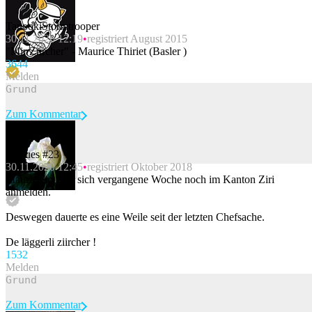
TanookiStormtrooper
30.11.2020 12:19
registriert August 2015
"Mir Zürcher" - Maurice Thiriet (Basler )
364
4
Melden
Zum Kommentar
Jacques #23
30.11.2020 12:45
registriert Oktober 2018
Beitrag melden
Maurice musste sich vergangene Woche noch im Kanton Ziri
anmelden.
Deswegen dauerte es eine Weile seit der letzten Chefsache.
De läggerli ziircher !
153
2
Melden
Zum Kommentar