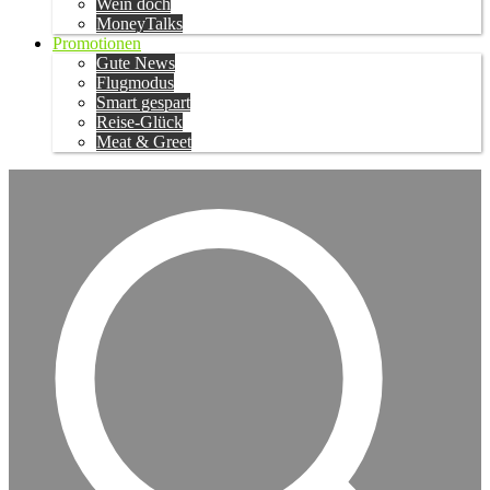
Wein doch
MoneyTalks
Promotionen
Gute News
Flugmodus
Smart gespart
Reise-Glück
Meat & Greet