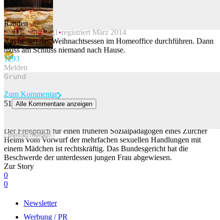
Randen
30.11.2020 12:21
registriert März 2014
Beitrag melden
Am besten das Weihnachtsessen im Homeoffice durchführen. Dann
muss am Schluss niemand nach Hause.
129
3
Melden
Zum Kommentar
51
Alle Kommentare anzeigen
Sozialpädagoge vom Vorwurf des sexuellen Missbrauchs
freigesprochen
Der Freispruch für einen früheren Sozialpädagogen eines Zürcher
Beitrag melden
Heims vom Vorwurf der mehrfachen sexuellen Handlungen mit
einem Mädchen ist rechtskräftig. Das Bundesgericht hat die
Beschwerde der unterdessen jungen Frau abgewiesen.
Zur Story
0
0
Newsletter
Werbung / PR