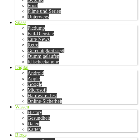
Food
Filme und Serien
Unterwegs
Spass
Picdump
Fail-Dienstag
Cute News
Retro
Gerechtigkeit siegt
Dumm gelaufen
Klischeekanone
Digital
Android
Apple
Google
Microsoft
Hardware-Test
Online-Sicherheit
Wissen
History
Gesundheit
Daten
Karten
Blogs