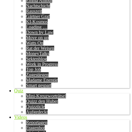
Emma Amour
Nachtschicht
Rauszeit
Gärtner Graf
KI-Kosmos
Loading …
Down by Law
Move on up
Watts On
Rat der Weisen
MoneyTalks
Sektenblog
Work in Progress
Top Job
Zugestiegen
Madame Energie
Smart gespart
Quiz
Mini-Kreuzworträtsel
Quizz den Huber
Quizzticle
Aufgedeckt
Videos
Reportagen
Fragenbot