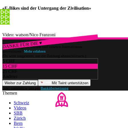
«E-Bikes sind der Untergang der Zivilisation»
Video: watson/Nico Franzoni
DANKE FÜR DIE ♥
Würdest du gerne watson und unseren Journalismus
unterstützen?
Mehr erfahren
(Du wirst umgeleitet, um die Zahlung abzuschliessen.)
5 CHF
15 CHF
25 CHF
Anderer
Weiter zur Zahlung
Mit Twint unterstützen
Oder unterstütze uns per
Banküberweisung
.
Themen
Schweiz
Videos
SBB
Zürich
Bern