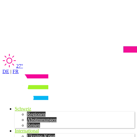
27°
DE
|
FR
Schweiz
Regionen
Abstimmungen
Reisen
International
Ukraine-Krieg