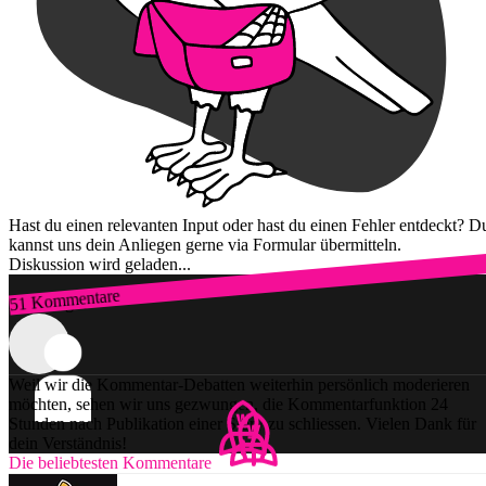
Hast du einen relevanten Input oder hast du einen Fehler entdeckt? D
kannst uns dein Anliegen gerne via Formular übermitteln.
Diskussion wird geladen...
51 Kommentare
Zum Login
Weil wir die Kommentar-Debatten weiterhin persönlich moderieren
möchten, sehen wir uns gezwungen, die Kommentarfunktion 24
Stunden nach Publikation einer Story zu schliessen. Vielen Dank für
dein Verständnis!
Die beliebtesten Kommentare