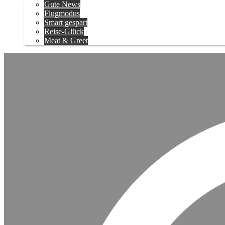
Gute News
Flugmodus
Smart gespart
Reise-Glück
Meat & Greet