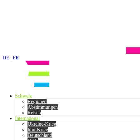
DE
|
FR
Schweiz
Regionen
Abstimmungen
Reisen
International
Ukraine-Krieg
Iran-Krieg
Deutschland