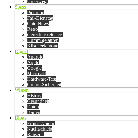
Unterwegs
Spass
Picdump
Fail-Dienstag
Cute News
Retro
Gerechtigkeit siegt
Dumm gelaufen
Klischeekanone
Digital
Android
Apple
Google
Microsoft
Hardware-Test
Online-Sicherheit
Wissen
History
Gesundheit
Daten
Karten
Blogs
Emma Amour
Nachtschicht
Rauszeit