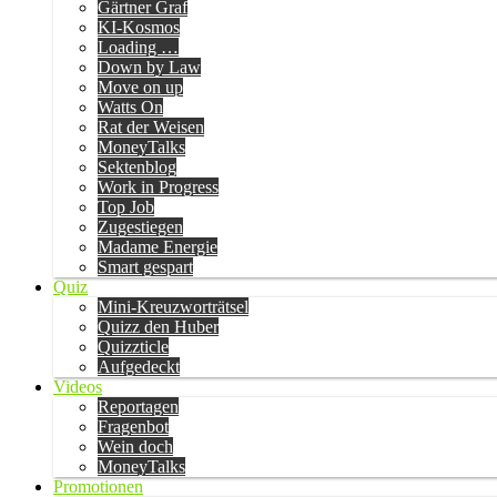
Gärtner Graf
KI-Kosmos
Loading …
Down by Law
Move on up
Watts On
Rat der Weisen
MoneyTalks
Sektenblog
Work in Progress
Top Job
Zugestiegen
Madame Energie
Smart gespart
Quiz
Mini-Kreuzworträtsel
Quizz den Huber
Quizzticle
Aufgedeckt
Videos
Reportagen
Fragenbot
Wein doch
MoneyTalks
Promotionen