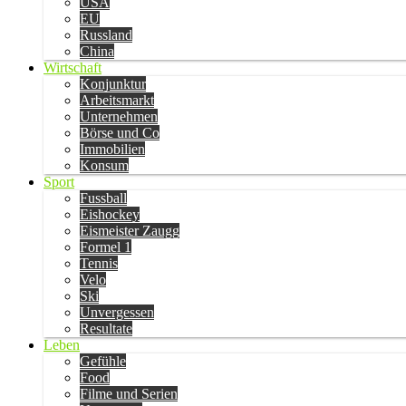
USA
EU
Russland
China
Wirtschaft
Konjunktur
Arbeitsmarkt
Unternehmen
Börse und Co
Immobilien
Konsum
Sport
Fussball
Eishockey
Eismeister Zaugg
Formel 1
Tennis
Velo
Ski
Unvergessen
Resultate
Leben
Gefühle
Food
Filme und Serien