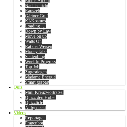
Emma Amour
Nachtschicht
Rauszeit
Gärtner Graf
KI-Kosmos
Loading …
Down by Law
Move on up
Watts On
Rat der Weisen
MoneyTalks
Sektenblog
Work in Progress
Top Job
Zugestiegen
Madame Energie
Smart gespart
Quiz
Mini-Kreuzworträtsel
Quizz den Huber
Quizzticle
Aufgedeckt
Videos
Reportagen
Fragenbot