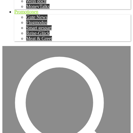
Wein doch
MoneyTalks
Promotionen
Gute News
Flugmodus
Smart gespart
Reise-Glück
Meat & Greet