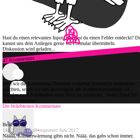
Hast du einen relevanten Input oder hast du einen Fehler entdeckt? D
kannst uns dein Anliegen gerne via Formular übermitteln.
Diskussion wird geladen...
47 Kommentare
Zum Login
Weil wir die Kommentar-Debatten weiterhin persönlich moderieren
möchten, sehen wir uns gezwungen, die Kommentarfunktion 24
Stunden nach Publikation einer Story zu schliessen. Vielen Dank für
dein Verständnis!
Die beliebtesten Kommentare
BenFränkly
14.02.2024 12:48
registriert Juni 2017
Nääää, Klimaerwärmung gibts nicht. Näää. das gabs schon immer.