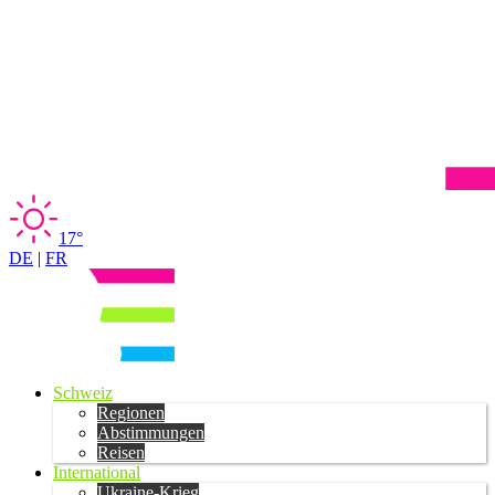
17°
DE
|
FR
Schweiz
Regionen
Abstimmungen
Reisen
International
Ukraine-Krieg