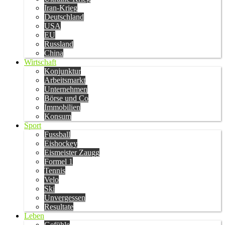
Iran-Krieg
Deutschland
USA
EU
Russland
China
Wirtschaft
Konjunktur
Arbeitsmarkt
Unternehmen
Börse und Co
Immobilien
Konsum
Sport
Fussball
Eishockey
Eismeister Zaugg
Formel 1
Tennis
Velo
Ski
Unvergessen
Resultate
Leben
Gefühle