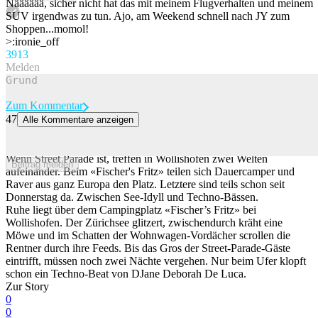
Nääääää, sicher nicht hat das mit meinem Flugverhalten und meinem
SUV irgendwas zu tun. Ajo, am Weekend schnell nach JY zum
Shoppen...momol!
>:ironie_off
39
13
Melden
Zum Kommentar
47
Alle Kommentare anzeigen
Absperrband und Flucht: So schützen sich Zürcher Camper vor den
Street-Parade-Massen
Wenn Street Parade ist, treffen in Wollishofen zwei Welten
Beitrag melden
aufeinander. Beim «Fischer's Fritz» teilen sich Dauercamper und
Raver aus ganz Europa den Platz. Letztere sind teils schon seit
Donnerstag da. Zwischen See-Idyll und Techno-Bässen.
Ruhe liegt über dem Campingplatz «Fischer’s Fritz» bei
Wollishofen. Der Zürichsee glitzert, zwischendurch kräht eine
Möwe und im Schatten der Wohnwagen-Vordächer scrollen die
Rentner durch ihre Feeds. Bis das Gros der Street-Parade-Gäste
eintrifft, müssen noch zwei Nächte vergehen. Nur beim Ufer klopft
schon ein Techno-Beat von DJane Deborah De Luca.
Zur Story
0
0