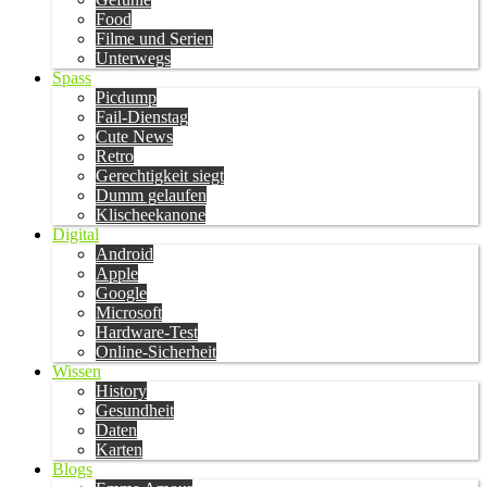
Food
Filme und Serien
Unterwegs
Spass
Picdump
Fail-Dienstag
Cute News
Retro
Gerechtigkeit siegt
Dumm gelaufen
Klischeekanone
Digital
Android
Apple
Google
Microsoft
Hardware-Test
Online-Sicherheit
Wissen
History
Gesundheit
Daten
Karten
Blogs