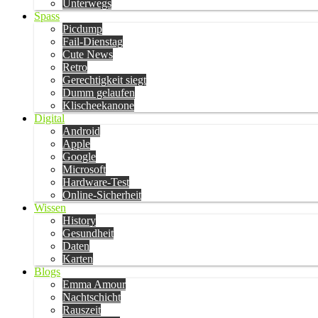
Unterwegs
Spass
Picdump
Fail-Dienstag
Cute News
Retro
Gerechtigkeit siegt
Dumm gelaufen
Klischeekanone
Digital
Android
Apple
Google
Microsoft
Hardware-Test
Online-Sicherheit
Wissen
History
Gesundheit
Daten
Karten
Blogs
Emma Amour
Nachtschicht
Rauszeit