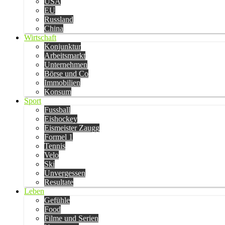
USA
EU
Russland
China
Wirtschaft
Konjunktur
Arbeitsmarkt
Unternehmen
Börse und Co
Immobilien
Konsum
Sport
Fussball
Eishockey
Eismeister Zaugg
Formel 1
Tennis
Velo
Ski
Unvergessen
Resultate
Leben
Gefühle
Food
Filme und Serien