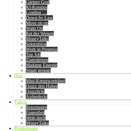
Gärtner Graf
KI-Kosmos
Loading …
Down by Law
Move on up
Watts On
Rat der Weisen
MoneyTalks
Sektenblog
Work in Progress
Top Job
Zugestiegen
Madame Energie
Smart gespart
Quiz
Mini-Kreuzworträtsel
Quizz den Huber
Quizzticle
Aufgedeckt
Videos
Reportagen
Fragenbot
Wein doch
MoneyTalks
Promotionen