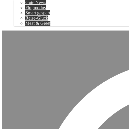
Gute News
Flugmodus
Smart gespart
Reise-Glück
Meat & Greet