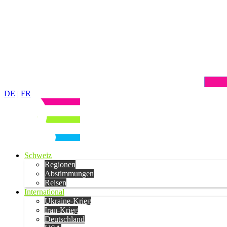
DE
|
FR
Schweiz
Regionen
Abstimmungen
Reisen
International
Ukraine-Krieg
Iran-Krieg
Deutschland