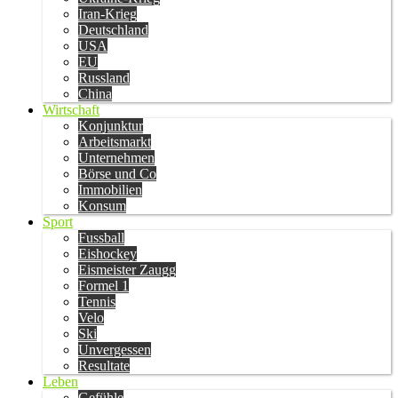
Iran-Krieg
Deutschland
USA
EU
Russland
China
Wirtschaft
Konjunktur
Arbeitsmarkt
Unternehmen
Börse und Co
Immobilien
Konsum
Sport
Fussball
Eishockey
Eismeister Zaugg
Formel 1
Tennis
Velo
Ski
Unvergessen
Resultate
Leben
Gefühle