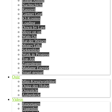
Emma Amour
Nachtschicht
Rauszeit
Gärtner Graf
KI-Kosmos
Loading …
Down by Law
Move on up
Watts On
Rat der Weisen
MoneyTalks
Sektenblog
Work in Progress
Top Job
Zugestiegen
Madame Energie
Smart gespart
Quiz
Mini-Kreuzworträtsel
Quizz den Huber
Quizzticle
Aufgedeckt
Videos
Reportagen
Fragenbot