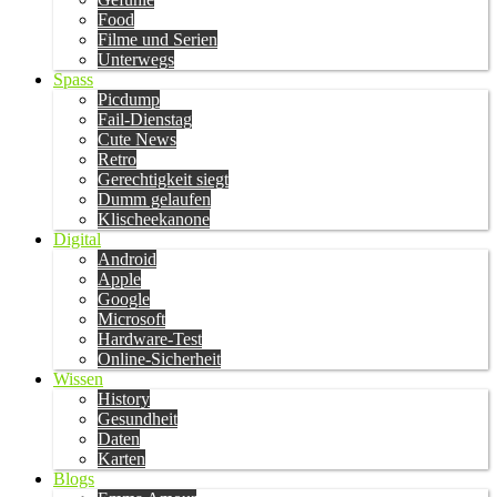
Food
Filme und Serien
Unterwegs
Spass
Picdump
Fail-Dienstag
Cute News
Retro
Gerechtigkeit siegt
Dumm gelaufen
Klischeekanone
Digital
Android
Apple
Google
Microsoft
Hardware-Test
Online-Sicherheit
Wissen
History
Gesundheit
Daten
Karten
Blogs