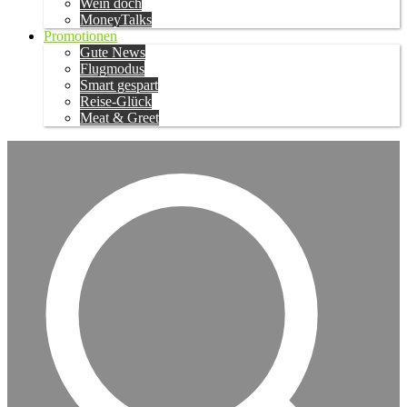
Wein doch
MoneyTalks
Promotionen
Gute News
Flugmodus
Smart gespart
Reise-Glück
Meat & Greet