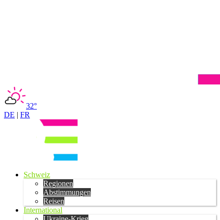
32°
DE
|
FR
Schweiz
Regionen
Abstimmungen
Reisen
International
Ukraine-Krieg