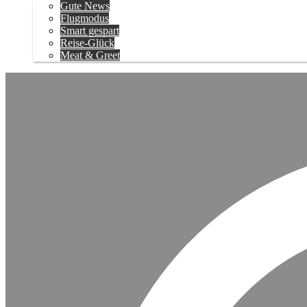
Gute News
Flugmodus
Smart gespart
Reise-Glück
Meat & Greet