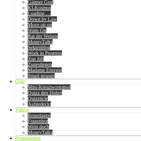
Gärtner Graf
KI-Kosmos
Loading …
Down by Law
Move on up
Watts On
Rat der Weisen
MoneyTalks
Sektenblog
Work in Progress
Top Job
Zugestiegen
Madame Energie
Smart gespart
Quiz
Mini-Kreuzworträtsel
Quizz den Huber
Quizzticle
Aufgedeckt
Videos
Reportagen
Fragenbot
Wein doch
MoneyTalks
Promotionen