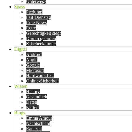
Unterwegs
Spass
Picdump
Fail-Dienstag
Cute News
Retro
Gerechtigkeit siegt
Dumm gelaufen
Klischeekanone
Digital
Android
Apple
Google
Microsoft
Hardware-Test
Online-Sicherheit
Wissen
History
Gesundheit
Daten
Karten
Blogs
Emma Amour
Nachtschicht
Rauszeit