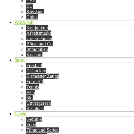
USA
EU
Russland
China
Wirtschaft
Konjunktur
Arbeitsmarkt
Unternehmen
Börse und Co
Immobilien
Konsum
Sport
Fussball
Eishockey
Eismeister Zaugg
Formel 1
Tennis
Velo
Ski
Unvergessen
Resultate
Leben
Gefühle
Food
Filme und Serien