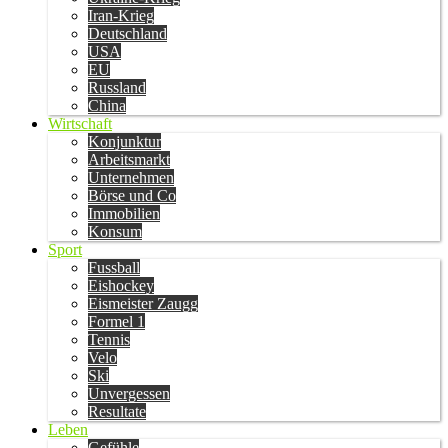
Iran-Krieg
Deutschland
USA
EU
Russland
China
Wirtschaft
Konjunktur
Arbeitsmarkt
Unternehmen
Börse und Co
Immobilien
Konsum
Sport
Fussball
Eishockey
Eismeister Zaugg
Formel 1
Tennis
Velo
Ski
Unvergessen
Resultate
Leben
Gefühle