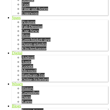
Food
Filme und Serien
Unterwegs
Spass
Picdump
Fail-Dienstag
Cute News
Retro
Gerechtigkeit siegt
Dumm gelaufen
Klischeekanone
Digital
Android
Apple
Google
Microsoft
Hardware-Test
Online-Sicherheit
Wissen
History
Gesundheit
Daten
Karten
Blogs