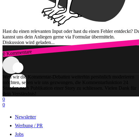
Hast du einen relevanten Input oder hast du einen Fehler entdeckt? D
kannst uns dein Anliegen gerne via Formular übermitteln.
Diskussion wird geladen...
0 Kommentare
Zum Login
Weil wir die Kommentar-Debatten weiterhin persönlich moderieren
möchten, sehen wir uns gezwungen, die Kommentarfunktion 24
Stunden nach Publikation einer Story zu schliessen. Vielen Dank für
dein Verständnis!
0
0
Newsletter
Werbung / PR
Jobs