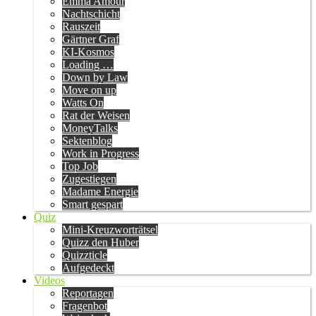
Emma Amour
Nachtschicht
Rauszeit
Gärtner Graf
KI-Kosmos
Loading …
Down by Law
Move on up
Watts On
Rat der Weisen
MoneyTalks
Sektenblog
Work in Progress
Top Job
Zugestiegen
Madame Energie
Smart gespart
Quiz
Mini-Kreuzworträtsel
Quizz den Huber
Quizzticle
Aufgedeckt
Videos
Reportagen
Fragenbot