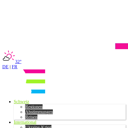
32°
DE
|
FR
Schweiz
Regionen
Abstimmungen
Reisen
International
Ukraine-Krieg