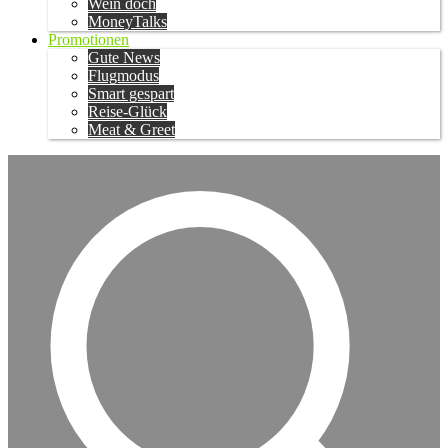
Wein doch
MoneyTalks
Promotionen
Gute News
Flugmodus
Smart gespart
Reise-Glück
Meat & Greet