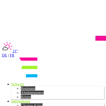
21°
DE
|
FR
Schweiz
Regionen
Abstimmungen
Reisen
International
Ukraine-Krieg