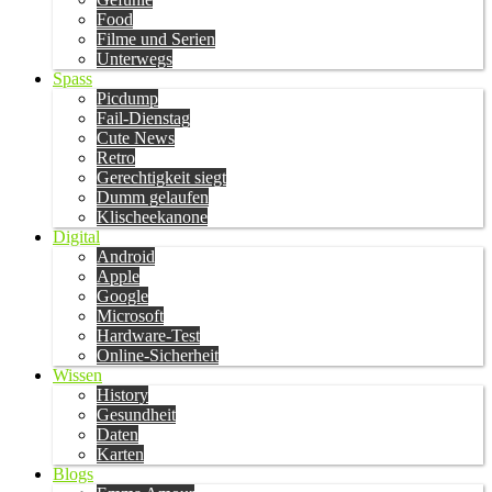
Food
Filme und Serien
Unterwegs
Spass
Picdump
Fail-Dienstag
Cute News
Retro
Gerechtigkeit siegt
Dumm gelaufen
Klischeekanone
Digital
Android
Apple
Google
Microsoft
Hardware-Test
Online-Sicherheit
Wissen
History
Gesundheit
Daten
Karten
Blogs