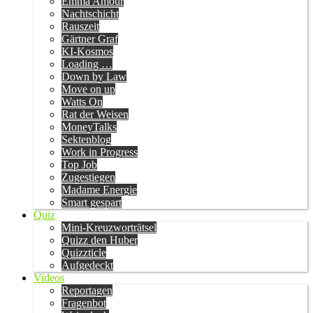
Emma Amour
Nachtschicht
Rauszeit
Gärtner Graf
KI-Kosmos
Loading …
Down by Law
Move on up
Watts On
Rat der Weisen
MoneyTalks
Sektenblog
Work in Progress
Top Job
Zugestiegen
Madame Energie
Smart gespart
Quiz
Mini-Kreuzworträtsel
Quizz den Huber
Quizzticle
Aufgedeckt
Videos
Reportagen
Fragenbot