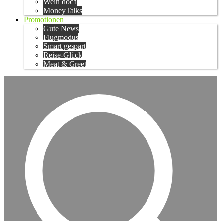
Wein doch
MoneyTalks
Promotionen
Gute News
Flugmodus
Smart gespart
Reise-Glück
Meat & Greet