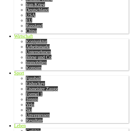
Iran-Krieg
Deutschland
USA
EU
Russland
China
Wirtschaft
Konjunktur
Arbeitsmarkt
Unternehmen
Börse und Co
Immobilien
Konsum
Sport
Fussball
Eishockey
Eismeister Zaugg
Formel 1
Tennis
Velo
Ski
Unvergessen
Resultate
Leben
Gefühle