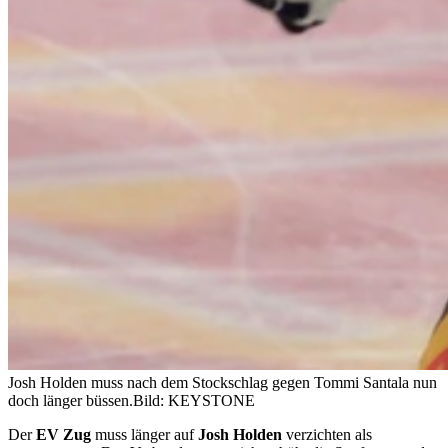
Josh Holden muss nach dem Stockschlag gegen Tommi Santala nun
doch länger büssen.
Bild: KEYSTONE
Der
EV Zug
muss länger auf
Josh Holden
verzichten als