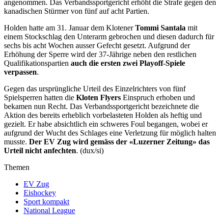
angenommen. Das Verbandssportgericht erhöht die Strafe gegen den
kanadischen Stürmer von fünf auf acht Partien.
Holden hatte am 31. Januar dem Klotener
Tommi Santala
mit
einem Stockschlag den Unterarm gebrochen und diesen dadurch für
sechs bis acht Wochen ausser Gefecht gesetzt. Aufgrund der
Erhöhung der Sperre wird der 37-Jährige neben den restlichen
Qualifikationspartien
auch die ersten zwei Playoff-Spiele
verpassen
.
Gegen das ursprüngliche Urteil des Einzelrichters von fünf
Spielsperren hatten die
Kloten Flyers
Einspruch erhoben und
bekamen nun Recht. Das Verbandssportgericht bezeichnete die
Aktion des bereits erheblich vorbelasteten Holden als heftig und
gezielt. Er habe absichtlich ein schweres Foul begangen, wobei er
aufgrund der Wucht des Schlages eine Verletzung für möglich halten
musste.
Der EV Zug wird gemäss der «Luzerner Zeitung» das
Urteil nicht anfechten
. (dux/si)
Themen
EV Zug
Eishockey
Sport kompakt
National League