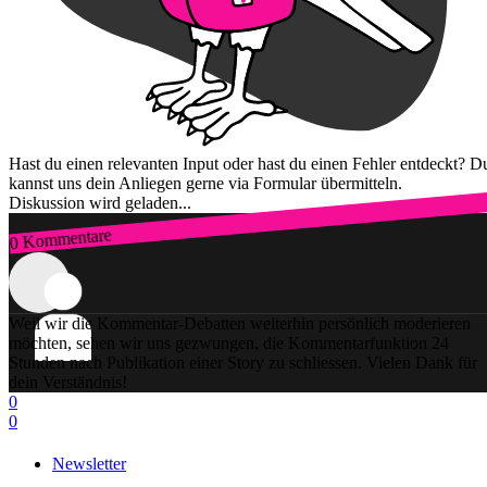
Hast du einen relevanten Input oder hast du einen Fehler entdeckt? D
kannst uns dein Anliegen gerne via Formular übermitteln.
Diskussion wird geladen...
0 Kommentare
Zum Login
Weil wir die Kommentar-Debatten weiterhin persönlich moderieren
möchten, sehen wir uns gezwungen, die Kommentarfunktion 24
Stunden nach Publikation einer Story zu schliessen. Vielen Dank für
dein Verständnis!
0
0
Newsletter