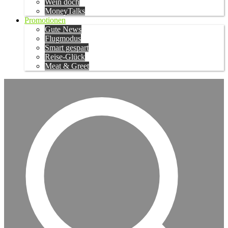
Wein doch
MoneyTalks
Promotionen
Gute News
Flugmodus
Smart gespart
Reise-Glück
Meat & Greet