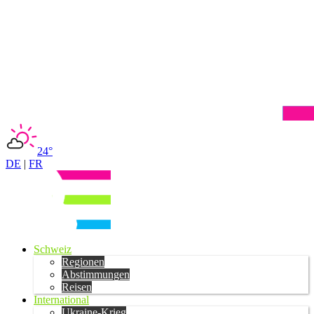
24°
DE
|
FR
Schweiz
Regionen
Abstimmungen
Reisen
International
Ukraine-Krieg