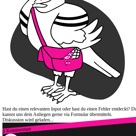
Hast du einen relevanten Input oder hast du einen Fehler entdeckt? D
kannst uns dein Anliegen gerne via Formular übermitteln.
Diskussion wird geladen...
0 Kommentare
Zum Login