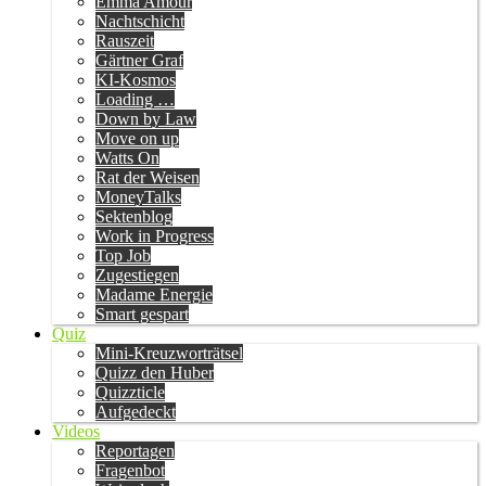
Emma Amour
Nachtschicht
Rauszeit
Gärtner Graf
KI-Kosmos
Loading …
Down by Law
Move on up
Watts On
Rat der Weisen
MoneyTalks
Sektenblog
Work in Progress
Top Job
Zugestiegen
Madame Energie
Smart gespart
Quiz
Mini-Kreuzworträtsel
Quizz den Huber
Quizzticle
Aufgedeckt
Videos
Reportagen
Fragenbot