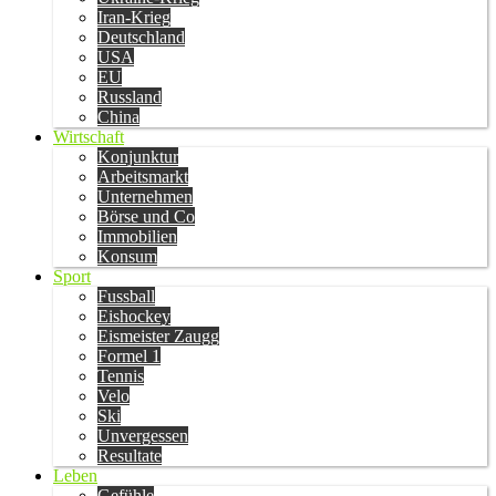
Iran-Krieg
Deutschland
USA
EU
Russland
China
Wirtschaft
Konjunktur
Arbeitsmarkt
Unternehmen
Börse und Co
Immobilien
Konsum
Sport
Fussball
Eishockey
Eismeister Zaugg
Formel 1
Tennis
Velo
Ski
Unvergessen
Resultate
Leben
Gefühle