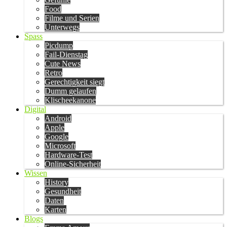
Food
Filme und Serien
Unterwegs
Spass
Picdump
Fail-Dienstag
Cute News
Retro
Gerechtigkeit siegt
Dumm gelaufen
Klischeekanone
Digital
Android
Apple
Google
Microsoft
Hardware-Test
Online-Sicherheit
Wissen
History
Gesundheit
Daten
Karten
Blogs