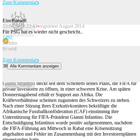
Zum Kommentar
EinePrieseR
23.08.2020 23:44
registriert August 2014
Beitrag melden
Für PSG hat es wieder nicht gescheicht..
149
2
Melden
Zum Kommentar
38
Alle Kommentare anzeigen
Afrika unterstützt Infantino weiterhin – Norwegen fordert den
sofortigen Rücktritt
Gianni Infantino steckt seit dem Scheitern seines Plans, die FIFA für
Beitrag melden
private Investoren zu öffnen, in einer schweren Krise. Am späten
Donnerstagabend erhält er Support aus Afrika. Die
Kräfteverhältnisse scheinen zugunsten des Schweizers zu stehen.
Nach einer Sitzung ihres Exekutivkomitees bekräftigte die
Afrikanische Fussballkonföderation (CAF) einstimmig ihre
Unterstützung für FIFA-Präsident Gianni Infantino. Die
Entschuldigung Infantinos wurde positiv aufgenommen, nachdem
die FIFA-Führung am Mittwoch in Rabat eine Krisensitzung
abgehalten und Fehler im Zusammenhang mit den Investorenplänen
eingestanden hatte.