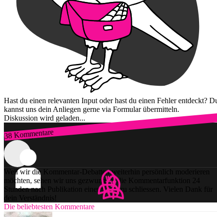
Hast du einen relevanten Input oder hast du einen Fehler entdeckt? D
kannst uns dein Anliegen gerne via Formular übermitteln.
Diskussion wird geladen...
38 Kommentare
Zum Login
Weil wir die Kommentar-Debatten weiterhin persönlich moderieren
möchten, sehen wir uns gezwungen, die Kommentarfunktion 24
Stunden nach Publikation einer Story zu schliessen. Vielen Dank für
dein Verständnis!
Die beliebtesten Kommentare