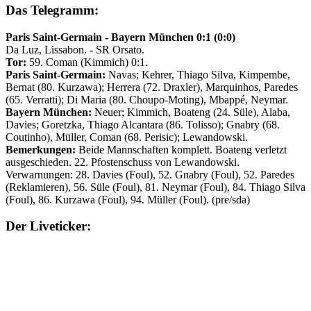
Das Telegramm:
Paris Saint-Germain - Bayern München 0:1 (0:0)
Da Luz, Lissabon. - SR Orsato.
Tor:
59. Coman (Kimmich) 0:1.
Paris Saint-Germain:
Navas; Kehrer, Thiago Silva, Kimpembe,
Bernat (80. Kurzawa); Herrera (72. Draxler), Marquinhos, Paredes
(65. Verratti); Di Maria (80. Choupo-Moting), Mbappé, Neymar.
Bayern München:
Neuer; Kimmich, Boateng (24. Süle), Alaba,
Davies; Goretzka, Thiago Alcantara (86. Tolisso); Gnabry (68.
Coutinho), Müller, Coman (68. Perisic); Lewandowski.
Bemerkungen:
Beide Mannschaften komplett. Boateng verletzt
ausgeschieden. 22. Pfostenschuss von Lewandowski.
Verwarnungen: 28. Davies (Foul), 52. Gnabry (Foul), 52. Paredes
(Reklamieren), 56. Süle (Foul), 81. Neymar (Foul), 84. Thiago Silva
(Foul), 86. Kurzawa (Foul), 94. Müller (Foul). (pre/sda)
Der Liveticker: