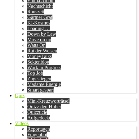
Emma Amour
Nachtschicht
Rauszeit
Gärtner Graf
KI-Kosmos
Loading …
Down by Law
Move on up
Watts On
Rat der Weisen
MoneyTalks
Sektenblog
Work in Progress
Top Job
Zugestiegen
Madame Energie
Smart gespart
Quiz
Mini-Kreuzworträtsel
Quizz den Huber
Quizzticle
Aufgedeckt
Videos
Reportagen
Fragenbot