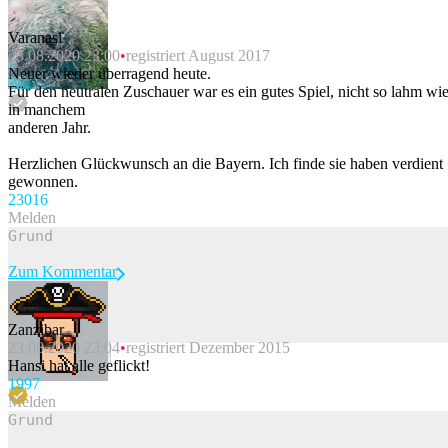
Varanasi
23.08.2020 23:00
registriert August 2017
Neuer wieder überragend heute.
Für den neutralen Zuschauer war es ein gutes Spiel, nicht so lahm wi
in manchem
anderen Jahr.
Herzlichen Glückwunsch an die Bayern. Ich finde sie haben verdient
gewonnen.
230
16
Melden
Zum Kommentar
Zanzibar
23.08.2020 23:04
registriert Dezember 2015
Beitrag melden
Hansi hat alle geflickt!
199
7
Melden