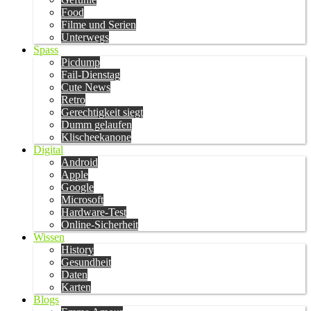
Food
Filme und Serien
Unterwegs
Spass
Picdump
Fail-Dienstag
Cute News
Retro
Gerechtigkeit siegt
Dumm gelaufen
Klischeekanone
Digital
Android
Apple
Google
Microsoft
Hardware-Test
Online-Sicherheit
Wissen
History
Gesundheit
Daten
Karten
Blogs