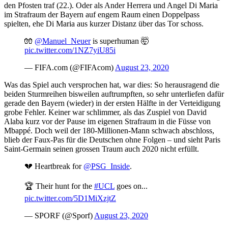
den Pfosten traf (22.). Oder als Ander Herrera und Angel Di Maria
im Strafraum der Bayern auf engem Raum einen Doppelpass
spielten, ehe Di Maria aus kurzer Distanz über das Tor schoss.
🧤
@Manuel_Neuer
is superhuman 🤯
pic.twitter.com/1NZ7yiU85i
— FIFA.com (@FIFAcom)
August 23, 2020
Was das Spiel auch versprochen hat, war dies: So herausragend die
beiden Sturmreihen bisweilen auftrumpften, so sehr unterliefen dafür
gerade den Bayern (wieder) in der ersten Hälfte in der Verteidigung
grobe Fehler. Keiner war schlimmer, als das Zuspiel von David
Alaba kurz vor der Pause im eigenen Strafraum in die Füsse von
Mbappé. Doch weil der 180-Millionen-Mann schwach abschloss,
blieb der Faux-Pas für die Deutschen ohne Folgen – und sieht Paris
Saint-Germain seinen grossen Traum auch 2020 nicht erfüllt.
💔 Heartbreak for
@PSG_Inside
.
🏆 Their hunt for the
#UCL
goes on...
pic.twitter.com/5D1MiXzjtZ
— SPORF (@Sporf)
August 23, 2020