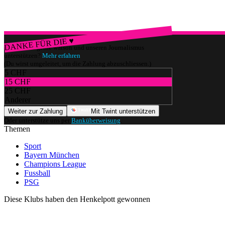
DANKE FÜR DIE ♥
Würdest du gerne watson und unseren Journalismus
unterstützen?
Mehr erfahren
(Du wirst umgeleitet, um die Zahlung abzuschliessen.)
5 CHF
15 CHF
25 CHF
Anderer
Weiter zur Zahlung
Mit Twint unterstützen
Oder unterstütze uns per
Banküberweisung
.
Themen
Sport
Bayern München
Champions League
Fussball
PSG
Diese Klubs haben den Henkelpott gewonnen