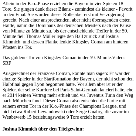
Allein in der K.o.-Phase erzielten die Bayern in vier Spielen 18
Tore. Sie gingen dank dieser Bilanz - zumindest als kleiner - Favorit
in den Final. Sie wurden dieser Rolle aber erst mit Verzögerung
gerecht. Nach einer ansprechenden, aber nicht überragenden ersten
Hälfte, nahm die Dominanz des deutschen Meisters nach der Pause
von Minute zu Minute zu, bis der entscheidende Treffer in der 59.
Minute fiel: Thomas Müller legte den Ball zurück auf Joshua
Kimmich, und dessen Flanke lenkte Kingsley Coman am hinteren
Pfosten ins Tor.
Das goldene Tor von Kingsley Coman in der 59. Minute.
Video:
SRF
Ausgerechnet der Franzose Coman, könnte man sagen: Er war der
einzige Spieler in der Startformation der Bayern, der nicht schon den
Halbfinal gegen Lyon begonnen hatte. Vor allem aber ist er der
Spieler, der seine Karriere bei Paris Saint-Germain lanciert hatte, ehe
er 2014 keinen Vertrag mehr erhielt und via Juventus Turin den Weg
nach München fand. Dieser Coman also entschied die Partie mit
seinem ersten Tor in der K.o.-Phase der Champions League, und
nicht etwa Robert Lewandowski oder Serge Gnabry, die zuvor im
Wettbewerb 15 beziehungsweise 9 Tore erzielt hatten.
Joshua Kimmich über den Titelgewinn: