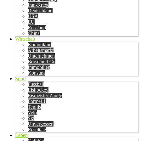
Iran-Krieg
Deutschland
USA
EU
Russland
China
Wirtschaft
Konjunktur
Arbeitsmarkt
Unternehmen
Börse und Co
Immobilien
Konsum
Sport
Fussball
Eishockey
Eismeister Zaugg
Formel 1
Tennis
Velo
Ski
Unvergessen
Resultate
Leben
Gefühle