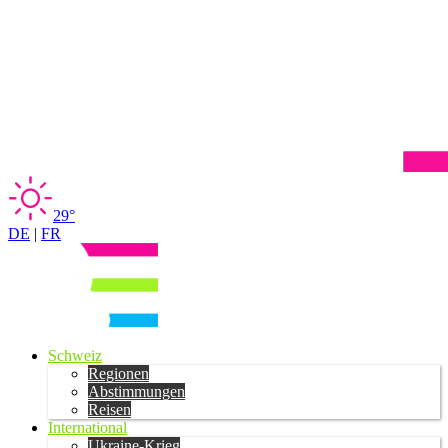
29°
DE
|
FR
Schweiz
Regionen
Abstimmungen
Reisen
International
Ukraine-Krieg