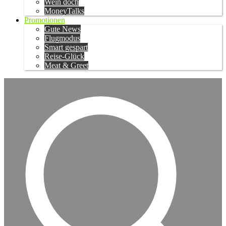
Wein doch
MoneyTalks
Promotionen
Gute News
Flugmodus
Smart gespart
Reise-Glück
Meat & Greet