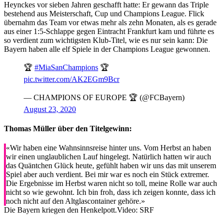
Heynckes vor sieben Jahren geschafft hatte: Er gewann das Triple
bestehend aus Meisterschaft, Cup und Champions League. Flick
übernahm das Team vor etwas mehr als zehn Monaten, als es gerade
aus einer 1:5-Schlappe gegen Eintracht Frankfurt kam und führte es
so verdient zum wichtigsten Klub-Titel, wie es nur sein kann: Die
Bayern haben alle elf Spiele in der Champions League gewonnen.
🏆
#MiaSanChampions
🏆
pic.twitter.com/AK2EGm9Bcr
— CHAMPIONS OF EUROPE 🏆 (@FCBayern)
August 23, 2020
Thomas Müller über den Titelgewinn:
«Wir haben eine Wahnsinnsreise hinter uns. Vom Herbst an haben
wir einen unglaublichen Lauf hingelegt. Natürlich hatten wir auch
das Quäntchen Glück heute, gefühlt haben wir uns das mit unserem
Spiel aber auch verdient. Bei mir war es noch ein Stück extremer.
Die Ergebnisse im Herbst waren nicht so toll, meine Rolle war auch
nicht so wie gewohnt. Ich bin froh, dass ich zeigen konnte, dass ich
noch nicht auf den Altglascontainer gehöre.»
Die Bayern kriegen den Henkelpott.
Video: SRF