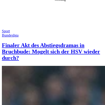
Sport
Bundesliga
Finaler Akt des Abstiegsdramas in
Bruchbude: Mogelt sich der HSV wieder
durch?