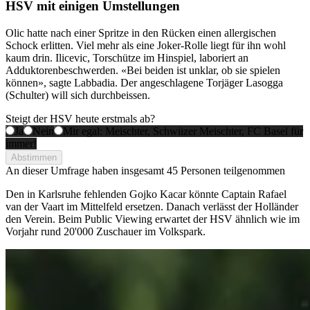
HSV mit einigen Umstellungen
Olic hatte nach einer Spritze in den Rücken einen allergischen
Schock erlitten. Viel mehr als eine Joker-Rolle liegt für ihn wohl
kaum drin. Ilicevic, Torschütze im Hinspiel, laboriert an
Adduktorenbeschwerden. «Bei beiden ist unklar, ob sie spielen
können», sagte Labbadia. Der angeschlagene Torjäger Lasogga
(Schulter) will sich durchbeissen.
Steigt der HSV heute erstmals ab?
Ja
Nein
Mir egal: Meischter, Schwiizer Meischter, FC Basel für
immer!
Abstimmen
An dieser Umfrage haben insgesamt
45 Personen
teilgenommen
Den in Karlsruhe fehlenden Gojko Kacar könnte Captain Rafael
van der Vaart im Mittelfeld ersetzen. Danach verlässt der Holländer
den Verein. Beim Public Viewing erwartet der HSV ähnlich wie im
Vorjahr rund 20'000 Zuschauer im Volkspark.