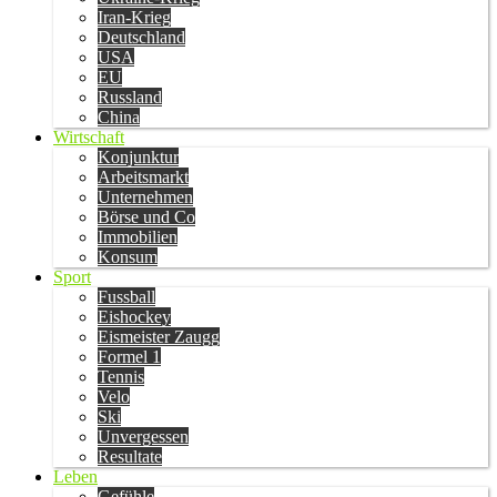
Iran-Krieg
Deutschland
USA
EU
Russland
China
Wirtschaft
Konjunktur
Arbeitsmarkt
Unternehmen
Börse und Co
Immobilien
Konsum
Sport
Fussball
Eishockey
Eismeister Zaugg
Formel 1
Tennis
Velo
Ski
Unvergessen
Resultate
Leben
Gefühle