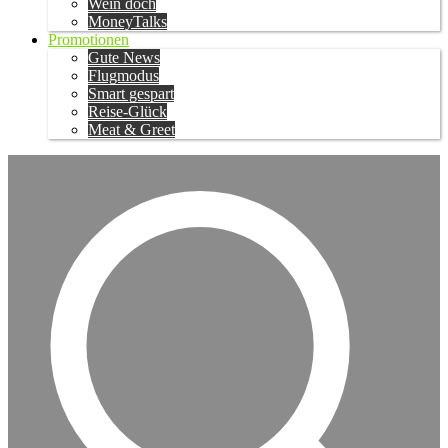
Wein doch
MoneyTalks
Promotionen
Gute News
Flugmodus
Smart gespart
Reise-Glück
Meat & Greet