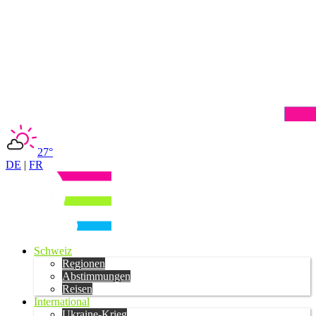
27°
DE
|
FR
Schweiz
Regionen
Abstimmungen
Reisen
International
Ukraine-Krieg