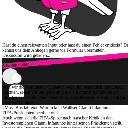
Hast du einen relevanten Input oder hast du einen Fehler entdeckt? D
kannst uns dein Anliegen gerne via Formular übermitteln.
Diskussion wird geladen...
0 Kommentare
Zum Login
Weil wir die Kommentar-Debatten weiterhin persönlich moderieren
möchten, sehen wir uns gezwungen, die Kommentarfunktion 24
Stunden nach Publikation einer Story zu schliessen. Vielen Dank für
dein Verständnis!
«Muss Bus fahren»: Warum kein Walliser Gianni Infantino als
FIFA-Präsidenten beerben will
Auch wenn sich die FIFA-Spitze nach harscher Kritik an den
Investorenplänen Gianni Infantinos hinter seinen Präsidenten stellt,