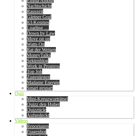
Emma Amour
Nachtschicht
Rauszeit
Gärtner Graf
KI-Kosmos
Loading …
Down by Law
Move on up
Watts On
Rat der Weisen
MoneyTalks
Sektenblog
Work in Progress
Top Job
Zugestiegen
Madame Energie
Smart gespart
Quiz
Mini-Kreuzworträtsel
Quizz den Huber
Quizzticle
Aufgedeckt
Videos
Reportagen
Fragenbot