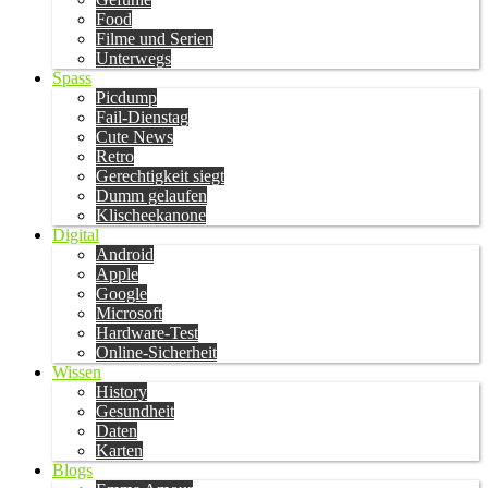
Food
Filme und Serien
Unterwegs
Spass
Picdump
Fail-Dienstag
Cute News
Retro
Gerechtigkeit siegt
Dumm gelaufen
Klischeekanone
Digital
Android
Apple
Google
Microsoft
Hardware-Test
Online-Sicherheit
Wissen
History
Gesundheit
Daten
Karten
Blogs