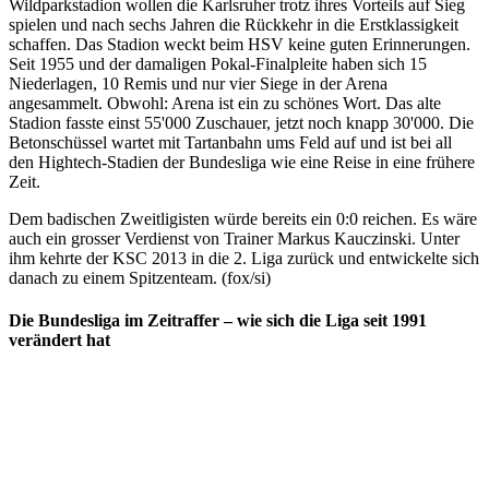
Wildparkstadion wollen die Karlsruher trotz ihres Vorteils auf Sieg
spielen und nach sechs Jahren die Rückkehr in die Erstklassigkeit
schaffen. Das Stadion weckt beim HSV keine guten Erinnerungen.
Seit 1955 und der damaligen Pokal-Finalpleite haben sich 15
Niederlagen, 10 Remis und nur vier Siege in der Arena
angesammelt. Obwohl: Arena ist ein zu schönes Wort. Das alte
Stadion fasste einst 55'000 Zuschauer, jetzt noch knapp 30'000. Die
Betonschüssel wartet mit Tartanbahn ums Feld auf und ist bei all
den Hightech-Stadien der Bundesliga wie eine Reise in eine frühere
Zeit.
Dem badischen Zweitligisten würde bereits ein 0:0 reichen. Es wäre
auch ein grosser Verdienst von Trainer Markus Kauczinski. Unter
ihm kehrte der KSC 2013 in die 2. Liga zurück und entwickelte sich
danach zu einem Spitzenteam. (fox/si)
Die Bundesliga im Zeitraffer – wie sich die Liga seit 1991
verändert hat