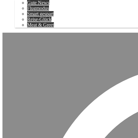
Gute News
Flugmodus
Smart gespart
Reise-Glück
Meat & Greet