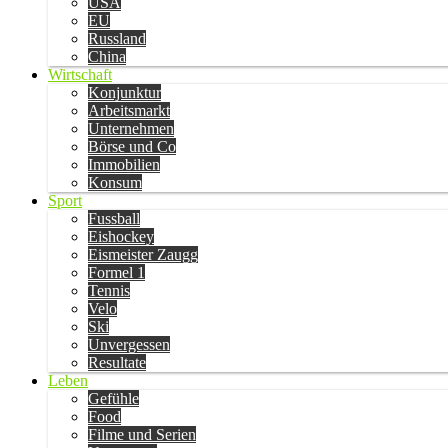
USA
EU
Russland
China
Wirtschaft
Konjunktur
Arbeitsmarkt
Unternehmen
Börse und Co
Immobilien
Konsum
Sport
Fussball
Eishockey
Eismeister Zaugg
Formel 1
Tennis
Velo
Ski
Unvergessen
Resultate
Leben
Gefühle
Food
Filme und Serien