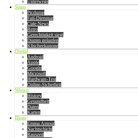
Unterwegs
Spass
Picdump
Fail-Dienstag
Cute News
Retro
Gerechtigkeit siegt
Dumm gelaufen
Klischeekanone
Digital
Android
Apple
Google
Microsoft
Hardware-Test
Online-Sicherheit
Wissen
History
Gesundheit
Daten
Karten
Blogs
Emma Amour
Nachtschicht
Rauszeit