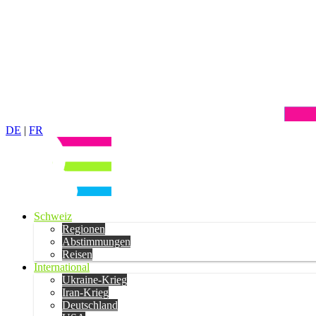
DE
|
FR
Schweiz
Regionen
Abstimmungen
Reisen
International
Ukraine-Krieg
Iran-Krieg
Deutschland