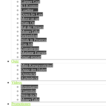
Gärtner Graf
KI-Kosmos
Loading …
Down by Law
Move on up
Watts On
Rat der Weisen
MoneyTalks
Sektenblog
Work in Progress
Top Job
Zugestiegen
Madame Energie
Smart gespart
Quiz
Mini-Kreuzworträtsel
Quizz den Huber
Quizzticle
Aufgedeckt
Videos
Reportagen
Fragenbot
Wein doch
MoneyTalks
Promotionen