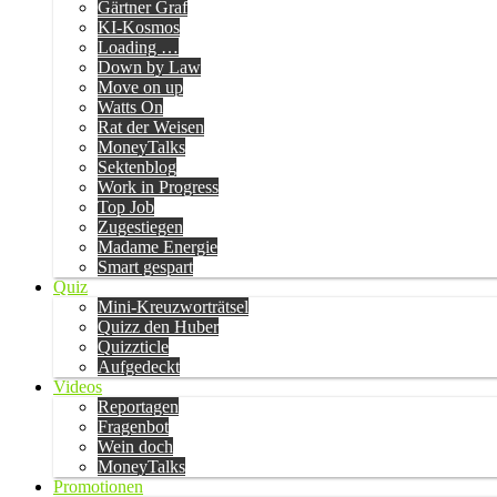
Gärtner Graf
KI-Kosmos
Loading …
Down by Law
Move on up
Watts On
Rat der Weisen
MoneyTalks
Sektenblog
Work in Progress
Top Job
Zugestiegen
Madame Energie
Smart gespart
Quiz
Mini-Kreuzworträtsel
Quizz den Huber
Quizzticle
Aufgedeckt
Videos
Reportagen
Fragenbot
Wein doch
MoneyTalks
Promotionen