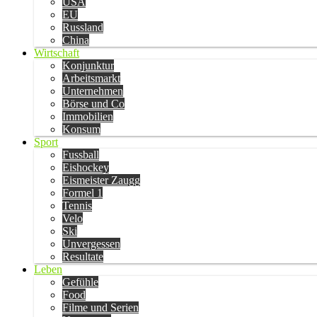
USA
EU
Russland
China
Wirtschaft
Konjunktur
Arbeitsmarkt
Unternehmen
Börse und Co
Immobilien
Konsum
Sport
Fussball
Eishockey
Eismeister Zaugg
Formel 1
Tennis
Velo
Ski
Unvergessen
Resultate
Leben
Gefühle
Food
Filme und Serien