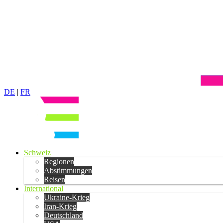
DE
|
FR
Schweiz
Regionen
Abstimmungen
Reisen
International
Ukraine-Krieg
Iran-Krieg
Deutschland