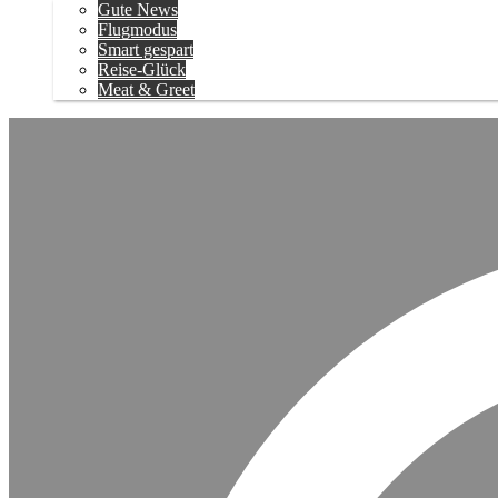
Gute News
Flugmodus
Smart gespart
Reise-Glück
Meat & Greet