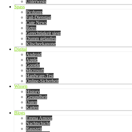
Unterwegs
Spass
Picdump
Fail-Dienstag
Cute News
Retro
Gerechtigkeit siegt
Dumm gelaufen
Klischeekanone
Digital
Android
Apple
Google
Microsoft
Hardware-Test
Online-Sicherheit
Wissen
History
Gesundheit
Daten
Karten
Blogs
Emma Amour
Nachtschicht
Rauszeit