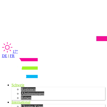
17°
DE
|
FR
Schweiz
Regionen
Abstimmungen
Reisen
International
Ukraine-Krieg