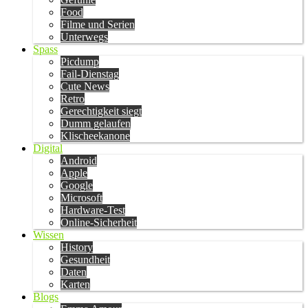
Food
Filme und Serien
Unterwegs
Spass
Picdump
Fail-Dienstag
Cute News
Retro
Gerechtigkeit siegt
Dumm gelaufen
Klischeekanone
Digital
Android
Apple
Google
Microsoft
Hardware-Test
Online-Sicherheit
Wissen
History
Gesundheit
Daten
Karten
Blogs