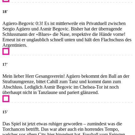
18'
Agüero-Begovic 0:3! Es ist mittlerweile ein Privatduell zwischen
Sergio Agüero und Asmir Begovic. Bisher hat der überragende
Schlussmann der «Blues» die Nase, respektive die Hände vorne!
Erneut ist er unglaublich schnell unten und hält den Flachschuss des
Argentiniers.
17'
Mein lieber Herr Gesangsverein! Agüero bekommt den Ball an der
Strafraumgrenze, bittet Cahill zum Tanz und kommt dann zum
Abschluss. Lediglich Asmir Begovic im Chelsea-Tor ist noch
überhaupt nicht in Tanzlaune und pariert glänzend.
15'
Das Spiel ist jetzt etwas ruhiger geworden – zumindest was die
Torchancen betrifft. Das war aber auch ein horrendes Tempo,
welches vor allem City hier hingelegt hat. Fussball vom Feinsten