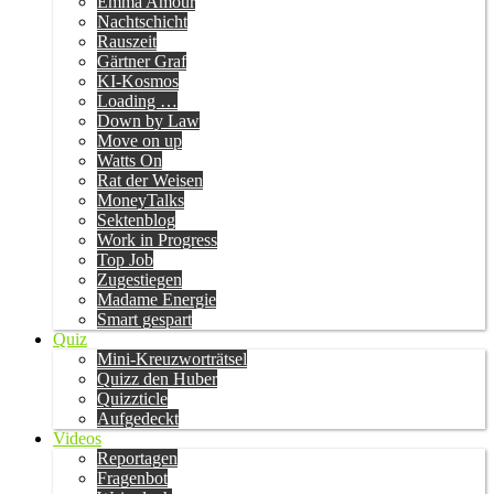
Emma Amour
Nachtschicht
Rauszeit
Gärtner Graf
KI-Kosmos
Loading …
Down by Law
Move on up
Watts On
Rat der Weisen
MoneyTalks
Sektenblog
Work in Progress
Top Job
Zugestiegen
Madame Energie
Smart gespart
Quiz
Mini-Kreuzworträtsel
Quizz den Huber
Quizzticle
Aufgedeckt
Videos
Reportagen
Fragenbot