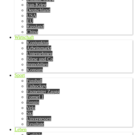
Iran-Krieg
Deutschland
USA
EU
Russland
China
Wirtschaft
Konjunktur
Arbeitsmarkt
Unternehmen
Börse und Co
Immobilien
Konsum
Sport
Fussball
Eishockey
Eismeister Zaugg
Formel 1
Tennis
Velo
Ski
Unvergessen
Resultate
Leben
Gefühle