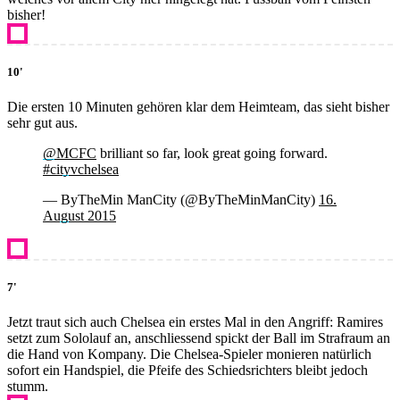
bisher!
10'
Die ersten 10 Minuten gehören klar dem Heimteam, das sieht bisher
sehr gut aus.
@MCFC
brilliant so far, look great going forward.
#cityvchelsea
— ByTheMin ManCity (@ByTheMinManCity)
16.
August 2015
7'
Jetzt traut sich auch Chelsea ein erstes Mal in den Angriff: Ramires
setzt zum Sololauf an, anschliessend spickt der Ball im Strafraum an
die Hand von Kompany. Die Chelsea-Spieler monieren natürlich
sofort ein Handspiel, die Pfeife des Schiedsrichters bleibt jedoch
stumm.