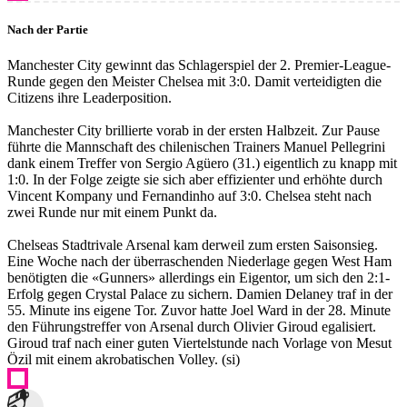
Nach der Partie
Manchester City gewinnt das Schlagerspiel der 2. Premier-League-
Runde gegen den Meister Chelsea mit 3:0. Damit verteidigten die
Citizens ihre Leaderposition.
Manchester City brillierte vorab in der ersten Halbzeit. Zur Pause
führte die Mannschaft des chilenischen Trainers Manuel Pellegrini
dank einem Treffer von Sergio Agüero (31.) eigentlich zu knapp mit
1:0. In der Folge zeigte sie sich aber effizienter und erhöhte durch
Vincent Kompany und Fernandinho auf 3:0. Chelsea steht nach
zwei Runde nur mit einem Punkt da.
Chelseas Stadtrivale Arsenal kam derweil zum ersten Saisonsieg.
Eine Woche nach der überraschenden Niederlage gegen West Ham
benötigten die «Gunners» allerdings ein Eigentor, um sich den 2:1-
Erfolg gegen Crystal Palace zu sichern. Damien Delaney traf in der
55. Minute ins eigene Tor. Zuvor hatte Joel Ward in der 28. Minute
den Führungstreffer von Arsenal durch Olivier Giroud egalisiert.
Giroud traf nach einer guten Viertelstunde nach Vorlage von Mesut
Özil mit einem akrobatischen Volley. (si)