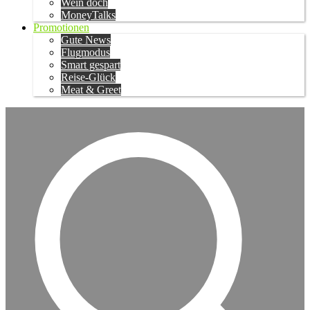
Wein doch
MoneyTalks
Promotionen
Gute News
Flugmodus
Smart gespart
Reise-Glück
Meat & Greet