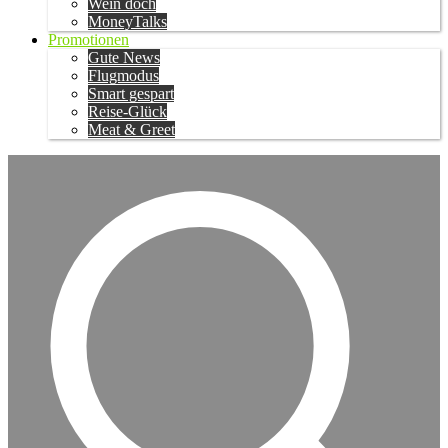
Wein doch
MoneyTalks
Promotionen
Gute News
Flugmodus
Smart gespart
Reise-Glück
Meat & Greet