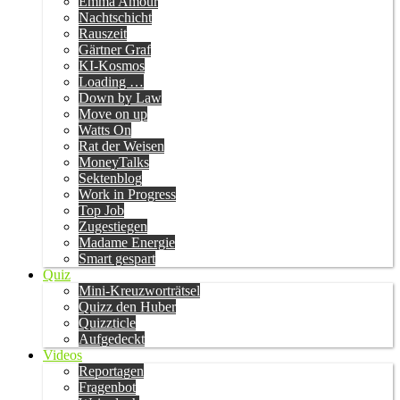
Emma Amour
Nachtschicht
Rauszeit
Gärtner Graf
KI-Kosmos
Loading …
Down by Law
Move on up
Watts On
Rat der Weisen
MoneyTalks
Sektenblog
Work in Progress
Top Job
Zugestiegen
Madame Energie
Smart gespart
Quiz
Mini-Kreuzworträtsel
Quizz den Huber
Quizzticle
Aufgedeckt
Videos
Reportagen
Fragenbot