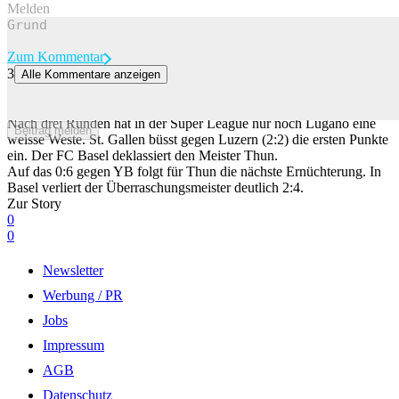
Melden
Zum Kommentar
3
Alle Kommentare anzeigen
Chaotischer Schluss zwischen St.Gallen und Luzern – Basel
deklassiert Thun
Nach drei Runden hat in der Super League nur noch Lugano eine
Beitrag melden
weisse Weste. St. Gallen büsst gegen Luzern (2:2) die ersten Punkte
ein. Der FC Basel deklassiert den Meister Thun.
Auf das 0:6 gegen YB folgt für Thun die nächste Ernüchterung. In
Basel verliert der Überraschungsmeister deutlich 2:4.
Zur Story
0
0
Newsletter
Werbung / PR
Jobs
Impressum
AGB
Datenschutz