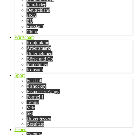
Iran-Krieg
Deutschland
USA
EU
Russland
China
Wirtschaft
Konjunktur
Arbeitsmarkt
Unternehmen
Börse und Co
Immobilien
Konsum
Sport
Fussball
Eishockey
Eismeister Zaugg
Formel 1
Tennis
Velo
Ski
Unvergessen
Resultate
Leben
Gefühle