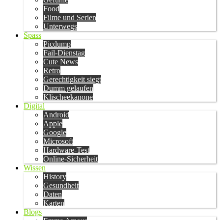
Food
Filme und Serien
Unterwegs
Spass
Picdump
Fail-Dienstag
Cute News
Retro
Gerechtigkeit siegt
Dumm gelaufen
Klischeekanone
Digital
Android
Apple
Google
Microsoft
Hardware-Test
Online-Sicherheit
Wissen
History
Gesundheit
Daten
Karten
Blogs