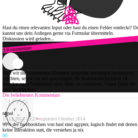
Hast du einen relevanten Input oder hast du einen Fehler entdeckt? D
kannst uns dein Anliegen gerne via Formular übermitteln.
Diskussion wird geladen...
3 Kommentare
Zum Login
Weil wir die Kommentar-Debatten weiterhin persönlich moderieren
möchten, sehen wir uns gezwungen, die Kommentarfunktion 24
Stunden nach Publikation einer Story zu schliessen. Vielen Dank für
dein Verständnis!
Die beliebtesten Kommentare
nepal
17.12.2014 19:20
registriert Oktober 2014
99% der facebookfans von basl sind agypter, logisch findet mit denen
keine interaktion statt, die verstehen ja nix
0
0