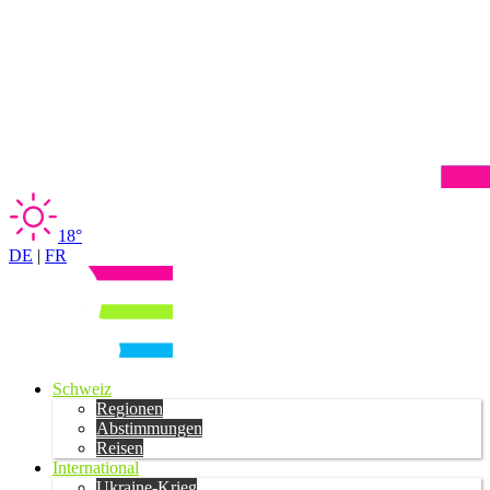
18°
DE
|
FR
Schweiz
Regionen
Abstimmungen
Reisen
International
Ukraine-Krieg