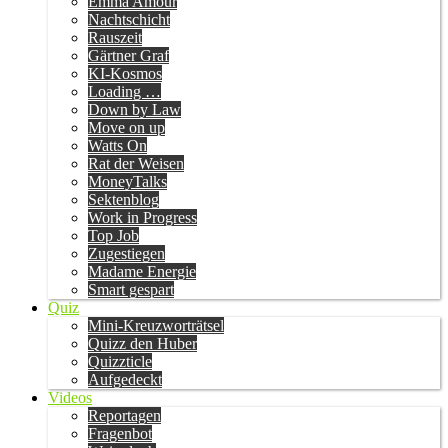
Emma Amour
Nachtschicht
Rauszeit
Gärtner Graf
KI-Kosmos
Loading …
Down by Law
Move on up
Watts On
Rat der Weisen
MoneyTalks
Sektenblog
Work in Progress
Top Job
Zugestiegen
Madame Energie
Smart gespart
Quiz
Mini-Kreuzworträtsel
Quizz den Huber
Quizzticle
Aufgedeckt
Videos
Reportagen
Fragenbot