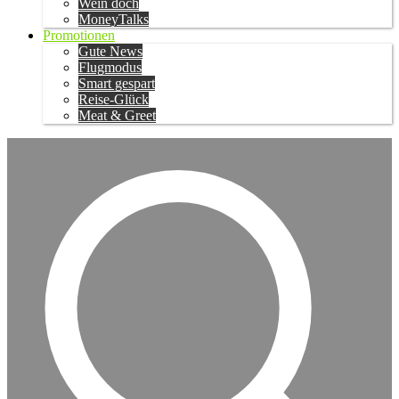
Wein doch
MoneyTalks
Promotionen
Gute News
Flugmodus
Smart gespart
Reise-Glück
Meat & Greet