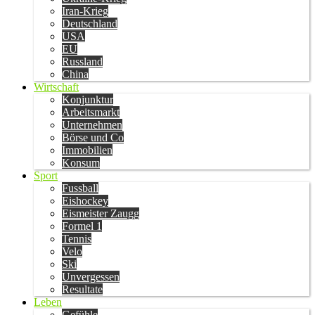
Iran-Krieg
Deutschland
USA
EU
Russland
China
Wirtschaft
Konjunktur
Arbeitsmarkt
Unternehmen
Börse und Co
Immobilien
Konsum
Sport
Fussball
Eishockey
Eismeister Zaugg
Formel 1
Tennis
Velo
Ski
Unvergessen
Resultate
Leben
Gefühle