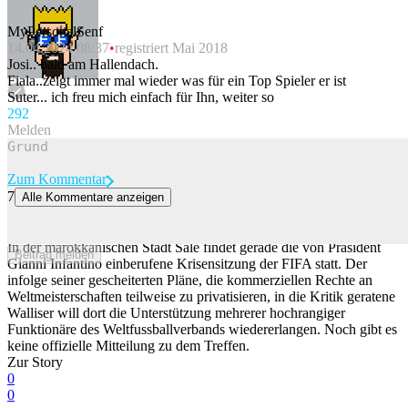
MyPersonalSenf
14.04.2024 08:37
registriert Mai 2018
Josi.. bald am Hallendach.
Fiala..zeigt immer mal wieder was für ein Top Spieler er ist
Suter... ich freu mich einfach für Ihn, weiter so
29
2
Melden
Zum Kommentar
7
Alle Kommentare anzeigen
Infantino kämpft mit aller Macht um sein Amt – so wolle er
Marokko überzeugen
In der marokkanischen Stadt Salé findet gerade die von Präsident
Beitrag melden
Gianni Infantino einberufene Krisensitzung der FIFA statt. Der
infolge seiner gescheiterten Pläne, die kommerziellen Rechte an
Weltmeisterschaften teilweise zu privatisieren, in die Kritik geratene
Walliser will dort die Unterstützung mehrerer hochrangiger
Funktionäre des Weltfussballverbands wiedererlangen. Noch gibt es
keine offizielle Mitteilung zu dem Treffen.
Zur Story
0
0