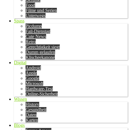
Food
Filme und Serien
Unterwegs
Spass
Picdump
Fail-Dienstag
Cute News
Retro
Gerechtigkeit siegt
Dumm gelaufen
Klischeekanone
Digital
Android
Apple
Google
Microsoft
Hardware-Test
Online-Sicherheit
Wissen
History
Gesundheit
Daten
Karten
Blogs