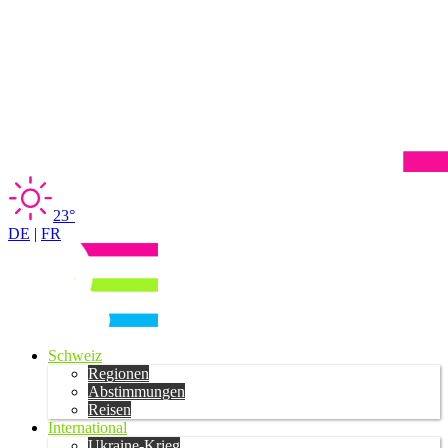
23°
DE
|
FR
Schweiz
Regionen
Abstimmungen
Reisen
International
Ukraine-Krieg