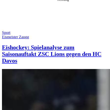
Sport
Eismeister Zaugg
Eishockey: Spielanalyse zum
Saisonauftakt ZSC Lions gegen den HC
Davos