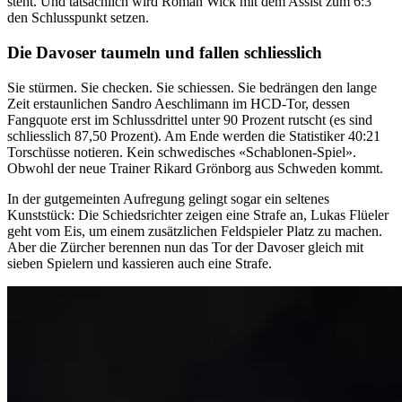
steht. Und tatsächlich wird Roman Wick mit dem Assist zum 6:3
den Schlusspunkt setzen.
Die Davoser taumeln und fallen schliesslich
Sie stürmen. Sie checken. Sie schiessen. Sie bedrängen den lange
Zeit erstaunlichen Sandro Aeschlimann im HCD-Tor, dessen
Fangquote erst im Schlussdrittel unter 90 Prozent rutscht (es sind
schliesslich 87,50 Prozent). Am Ende werden die Statistiker 40:21
Torschüsse notieren. Kein schwedisches «Schablonen-Spiel».
Obwohl der neue Trainer Rikard Grönborg aus Schweden kommt.
In der gutgemeinten Aufregung gelingt sogar ein seltenes
Kunststück: Die Schiedsrichter zeigen eine Strafe an, Lukas Flüeler
geht vom Eis, um einem zusätzlichen Feldspieler Platz zu machen.
Aber die Zürcher berennen nun das Tor der Davoser gleich mit
sieben Spielern und kassieren auch eine Strafe.