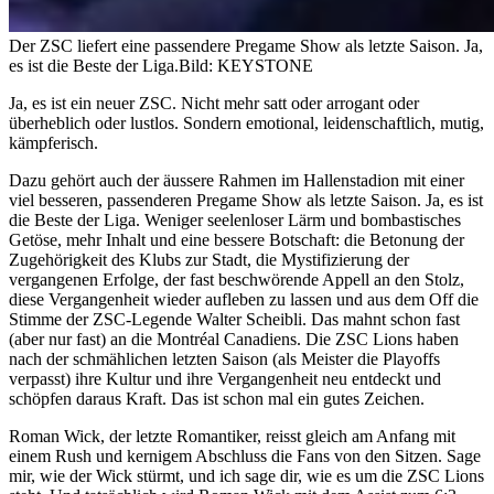
Der ZSC liefert eine passendere Pregame Show als letzte Saison. Ja,
es ist die Beste der Liga.
Bild: KEYSTONE
Ja, es ist ein neuer ZSC. Nicht mehr satt oder arrogant oder
überheblich oder lustlos. Sondern emotional, leidenschaftlich, mutig,
kämpferisch.
Dazu gehört auch der äussere Rahmen im Hallenstadion mit einer
viel besseren, passenderen Pregame Show als letzte Saison. Ja, es ist
die Beste der Liga. Weniger seelenloser Lärm und bombastisches
Getöse, mehr Inhalt und eine bessere Botschaft: die Betonung der
Zugehörigkeit des Klubs zur Stadt, die Mystifizierung der
vergangenen Erfolge, der fast beschwörende Appell an den Stolz,
diese Vergangenheit wieder aufleben zu lassen und aus dem Off die
Stimme der ZSC-Legende Walter Scheibli. Das mahnt schon fast
(aber nur fast) an die Montréal Canadiens. Die ZSC Lions haben
nach der schmählichen letzten Saison (als Meister die Playoffs
verpasst) ihre Kultur und ihre Vergangenheit neu entdeckt und
schöpfen daraus Kraft. Das ist schon mal ein gutes Zeichen.
Roman Wick, der letzte Romantiker, reisst gleich am Anfang mit
einem Rush und kernigem Abschluss die Fans von den Sitzen. Sage
mir, wie der Wick stürmt, und ich sage dir, wie es um die ZSC Lions