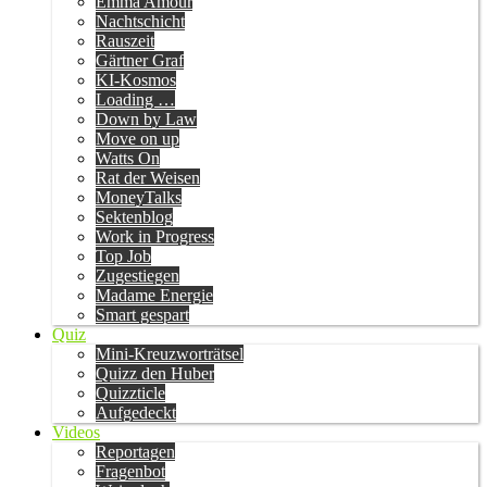
Emma Amour
Nachtschicht
Rauszeit
Gärtner Graf
KI-Kosmos
Loading …
Down by Law
Move on up
Watts On
Rat der Weisen
MoneyTalks
Sektenblog
Work in Progress
Top Job
Zugestiegen
Madame Energie
Smart gespart
Quiz
Mini-Kreuzworträtsel
Quizz den Huber
Quizzticle
Aufgedeckt
Videos
Reportagen
Fragenbot