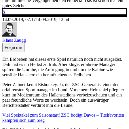
ihre ruhmreiche Vergangenheit neu entdeckt. Das ist schon mal ein
gutes Zeichen.
5
14.09.2019, 07:17
14.09.2019, 12:54
Klaus Zaugg
Folge mir
Ein Erdbeben hat dieses erste Spiel natürlich noch nicht ausgelöst.
Dafür ist es im Herbst zu früh. Aber kluge, erfahrene Manager
spüren die Unruhe, die Aufregung in und um die Kabine wie
sensible Haustiere ein heraufziehendes Erdbeben.
Peter Zahner kennt Eishockey. Ja, der ZSC-General ist einer der
erfahrensten Sportmanager im Land. Vor einem Heimspiel pflegt er
kurz im Medienraum des Hallenstadions vorbeizuschauen und ein
paar freundliche Worte zu wechseln. Doch ein auswärtiger
Berichterstatter verdirbt ihm die Laune.
Viel Spektakel zum Saisonstart! ZSC bodigt Davos – Titelfavoriten
kämpfen sich zum Sieg