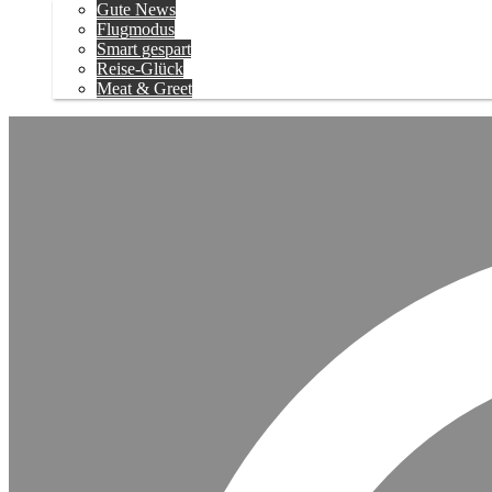
Gute News
Flugmodus
Smart gespart
Reise-Glück
Meat & Greet