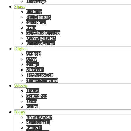
Unterwegs
Spass
Picdump
Fail-Dienstag
Cute News
Retro
Gerechtigkeit siegt
Dumm gelaufen
Klischeekanone
Digital
Android
Apple
Google
Microsoft
Hardware-Test
Online-Sicherheit
Wissen
History
Gesundheit
Daten
Karten
Blogs
Emma Amour
Nachtschicht
Rauszeit