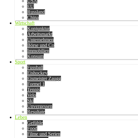
USA
EU
Russland
China
Wirtschaft
Konjunktur
Arbeitsmarkt
Unternehmen
Börse und Co
Immobilien
Konsum
Sport
Fussball
Eishockey
Eismeister Zaugg
Formel 1
Tennis
Velo
Ski
Unvergessen
Resultate
Leben
Gefühle
Food
Filme und Serien