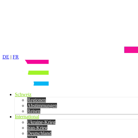
DE
|
FR
Schweiz
Regionen
Abstimmungen
Reisen
International
Ukraine-Krieg
Iran-Krieg
Deutschland