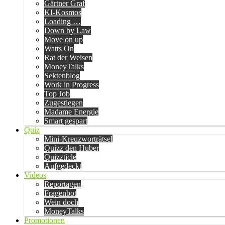
Gärtner Graf
KI-Kosmos
Loading …
Down by Law
Move on up
Watts On
Rat der Weisen
MoneyTalks
Sektenblog
Work in Progress
Top Job
Zugestiegen
Madame Energie
Smart gespart
Quiz
Mini-Kreuzworträtsel
Quizz den Huber
Quizzticle
Aufgedeckt
Videos
Reportagen
Fragenbot
Wein doch
MoneyTalks
Promotionen