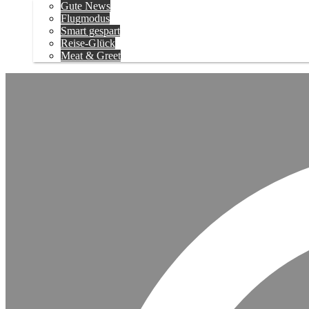
Gute News
Flugmodus
Smart gespart
Reise-Glück
Meat & Greet