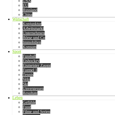
USA
EU
Russland
China
Wirtschaft
Konjunktur
Arbeitsmarkt
Unternehmen
Börse und Co
Immobilien
Konsum
Sport
Fussball
Eishockey
Eismeister Zaugg
Formel 1
Tennis
Velo
Ski
Unvergessen
Resultate
Leben
Gefühle
Food
Filme und Serien