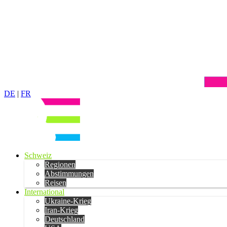
DE
|
FR
Schweiz
Regionen
Abstimmungen
Reisen
International
Ukraine-Krieg
Iran-Krieg
Deutschland