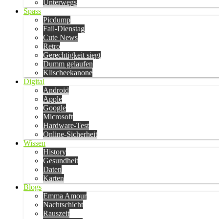
Unterwegs
Spass
Picdump
Fail-Dienstag
Cute News
Retro
Gerechtigkeit siegt
Dumm gelaufen
Klischeekanone
Digital
Android
Apple
Google
Microsoft
Hardware-Test
Online-Sicherheit
Wissen
History
Gesundheit
Daten
Karten
Blogs
Emma Amour
Nachtschicht
Rauszeit