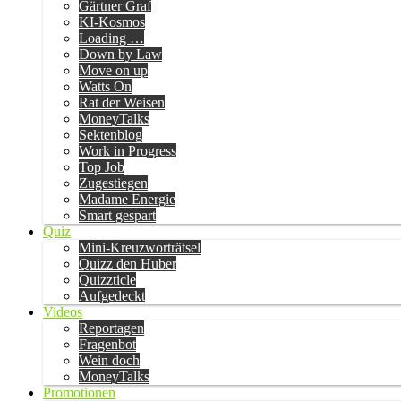
Gärtner Graf
KI-Kosmos
Loading …
Down by Law
Move on up
Watts On
Rat der Weisen
MoneyTalks
Sektenblog
Work in Progress
Top Job
Zugestiegen
Madame Energie
Smart gespart
Quiz
Mini-Kreuzworträtsel
Quizz den Huber
Quizzticle
Aufgedeckt
Videos
Reportagen
Fragenbot
Wein doch
MoneyTalks
Promotionen