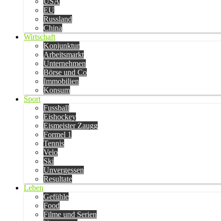
USA
EU
Russland
China
Wirtschaft
Konjunktur
Arbeitsmarkt
Unternehmen
Börse und Co
Immobilien
Konsum
Sport
Fussball
Eishockey
Eismeister Zaugg
Formel 1
Tennis
Velo
Ski
Unvergessen
Resultate
Leben
Gefühle
Food
Filme und Serien