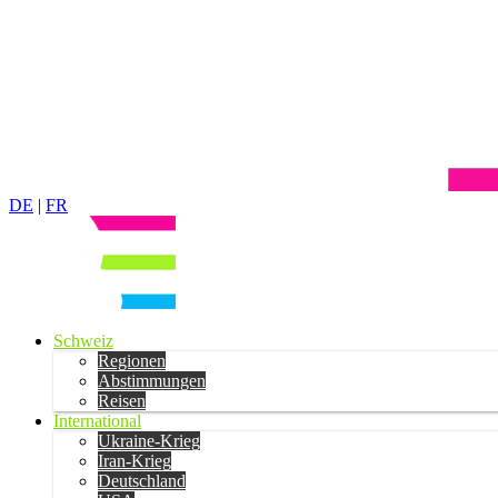
DE
|
FR
Schweiz
Regionen
Abstimmungen
Reisen
International
Ukraine-Krieg
Iran-Krieg
Deutschland