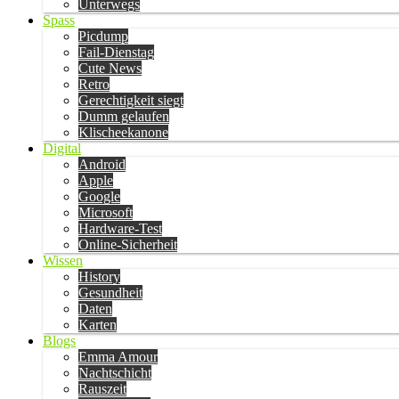
Unterwegs
Spass
Picdump
Fail-Dienstag
Cute News
Retro
Gerechtigkeit siegt
Dumm gelaufen
Klischeekanone
Digital
Android
Apple
Google
Microsoft
Hardware-Test
Online-Sicherheit
Wissen
History
Gesundheit
Daten
Karten
Blogs
Emma Amour
Nachtschicht
Rauszeit