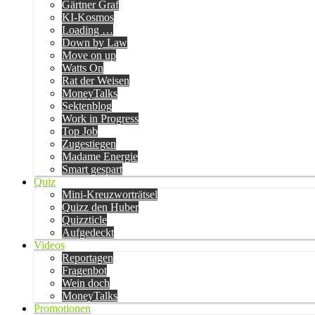
Gärtner Graf
KI-Kosmos
Loading …
Down by Law
Move on up
Watts On
Rat der Weisen
MoneyTalks
Sektenblog
Work in Progress
Top Job
Zugestiegen
Madame Energie
Smart gespart
Quiz
Mini-Kreuzworträtsel
Quizz den Huber
Quizzticle
Aufgedeckt
Videos
Reportagen
Fragenbot
Wein doch
MoneyTalks
Promotionen