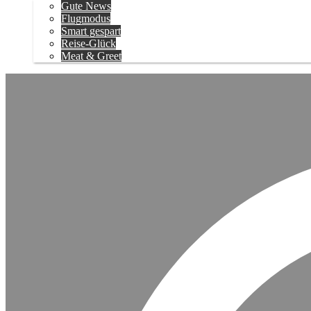
Gute News
Flugmodus
Smart gespart
Reise-Glück
Meat & Greet