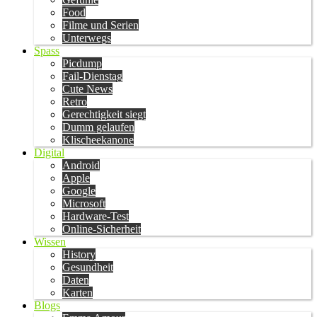
Food
Filme und Serien
Unterwegs
Spass
Picdump
Fail-Dienstag
Cute News
Retro
Gerechtigkeit siegt
Dumm gelaufen
Klischeekanone
Digital
Android
Apple
Google
Microsoft
Hardware-Test
Online-Sicherheit
Wissen
History
Gesundheit
Daten
Karten
Blogs