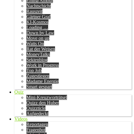
Emma Amour
Nachtschicht
Rauszeit
Gärtner Graf
KI-Kosmos
Loading …
Down by Law
Move on up
Watts On
Rat der Weisen
MoneyTalks
Sektenblog
Work in Progress
Top Job
Zugestiegen
Madame Energie
Smart gespart
Quiz
Mini-Kreuzworträtsel
Quizz den Huber
Quizzticle
Aufgedeckt
Videos
Reportagen
Fragenbot