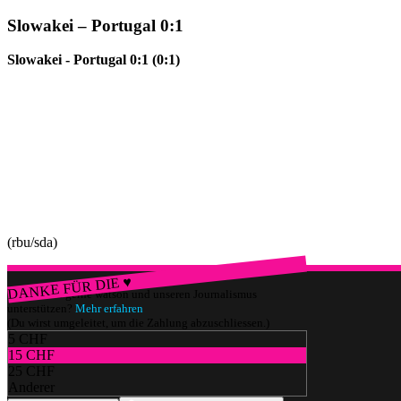
Slowakei – Portugal 0:1
Slowakei - Portugal 0:1 (0:1)
(rbu/sda)
DANKE FÜR DIE ♥
Würdest du gerne watson und unseren Journalismus
unterstützen?
Mehr erfahren
(Du wirst umgeleitet, um die Zahlung abzuschliessen.)
5 CHF
15 CHF
25 CHF
Anderer