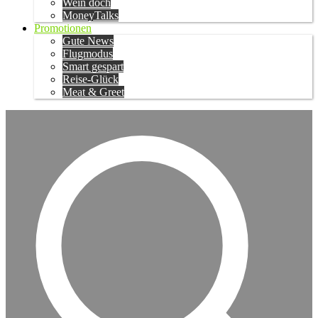
Wein doch
MoneyTalks
Promotionen
Gute News
Flugmodus
Smart gespart
Reise-Glück
Meat & Greet