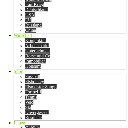
Iran-Krieg
Deutschland
USA
EU
Russland
China
Wirtschaft
Konjunktur
Arbeitsmarkt
Unternehmen
Börse und Co
Immobilien
Konsum
Sport
Fussball
Eishockey
Eismeister Zaugg
Formel 1
Tennis
Velo
Ski
Unvergessen
Resultate
Leben
Gefühle