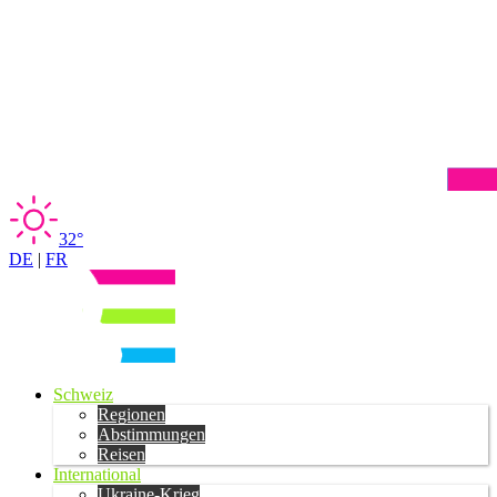
32°
DE
|
FR
Schweiz
Regionen
Abstimmungen
Reisen
International
Ukraine-Krieg