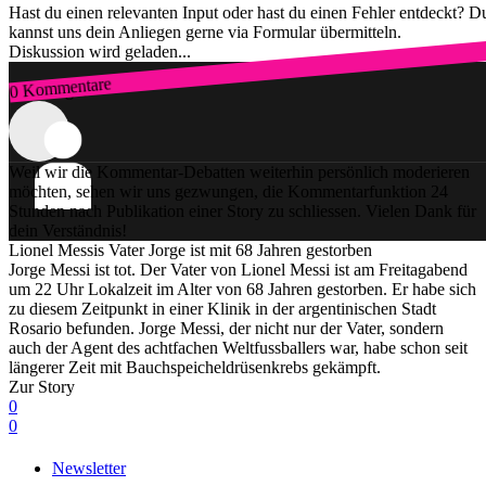
Hast du einen relevanten Input oder hast du einen Fehler entdeckt? D
kannst uns dein Anliegen gerne via Formular übermitteln.
Diskussion wird geladen...
0 Kommentare
Zum Login
Weil wir die Kommentar-Debatten weiterhin persönlich moderieren
möchten, sehen wir uns gezwungen, die Kommentarfunktion 24
Stunden nach Publikation einer Story zu schliessen. Vielen Dank für
dein Verständnis!
Lionel Messis Vater Jorge ist mit 68 Jahren gestorben
Jorge Messi ist tot. Der Vater von Lionel Messi ist am Freitagabend
um 22 Uhr Lokalzeit im Alter von 68 Jahren gestorben. Er habe sich
zu diesem Zeitpunkt in einer Klinik in der argentinischen Stadt
Rosario befunden. Jorge Messi, der nicht nur der Vater, sondern
auch der Agent des achtfachen Weltfussballers war, habe schon seit
längerer Zeit mit Bauchspeicheldrüsenkrebs gekämpft.
Zur Story
0
0
Newsletter