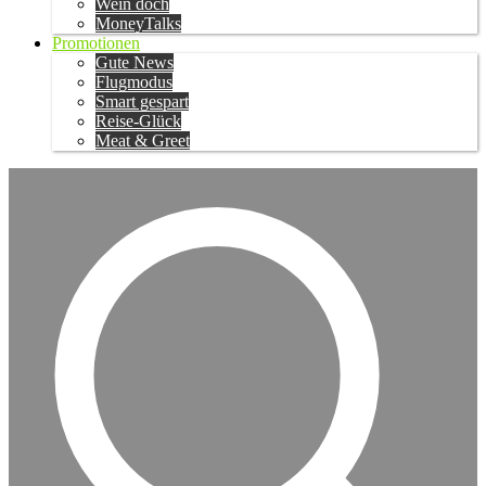
Wein doch
MoneyTalks
Promotionen
Gute News
Flugmodus
Smart gespart
Reise-Glück
Meat & Greet