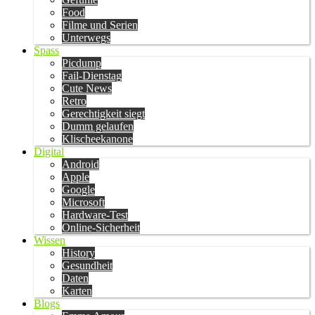
Food
Filme und Serien
Unterwegs
Spass
Picdump
Fail-Dienstag
Cute News
Retro
Gerechtigkeit siegt
Dumm gelaufen
Klischeekanone
Digital
Android
Apple
Google
Microsoft
Hardware-Test
Online-Sicherheit
Wissen
History
Gesundheit
Daten
Karten
Blogs