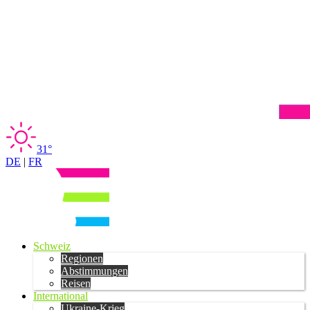
31°
DE
|
FR
Schweiz
Regionen
Abstimmungen
Reisen
International
Ukraine-Krieg