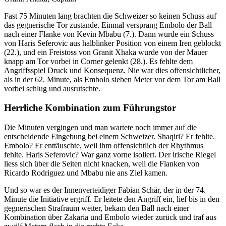
Fast 75 Minuten lang brachten die Schweizer so keinen Schuss auf
das gegnerische Tor zustande. Einmal versprang Embolo der Ball
nach einer Flanke von Kevin Mbabu (7.). Dann wurde ein Schuss
von Haris Seferovic aus halblinker Position von einem Iren geblockt
(22.), und ein Freistoss von Granit Xhaka wurde von der Mauer
knapp am Tor vorbei in Corner gelenkt (28.). Es fehlte dem
Angriffsspiel Druck und Konsequenz. Nie war dies offensichtlicher,
als in der 62. Minute, als Embolo sieben Meter vor dem Tor am Ball
vorbei schlug und ausrutschte.
Herrliche Kombination zum Führungstor
Die Minuten vergingen und man wartete noch immer auf die
entscheidende Eingebung bei einem Schweizer. Shaqiri? Er fehlte.
Embolo? Er enttäuschte, weil ihm offensichtlich der Rhythmus
fehlte. Haris Seferovic? War ganz vorne isoliert. Der irische Riegel
liess sich über die Seiten nicht knacken, weil die Flanken von
Ricardo Rodriguez und Mbabu nie ans Ziel kamen.
Und so war es der Innenverteidiger Fabian Schär, der in der 74.
Minute die Initiative ergriff. Er leitete den Angriff ein, lief bis in den
gegnerischen Strafraum weiter, bekam den Ball nach einer
Kombination über Zakaria und Embolo wieder zurück und traf aus