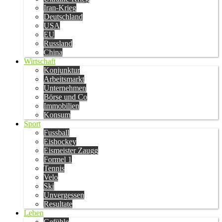
Iran-Krieg
Deutschland
USA
EU
Russland
China
Wirtschaft
Konjunktur
Arbeitsmarkt
Unternehmen
Börse und Co
Immobilien
Konsum
Sport
Fussball
Eishockey
Eismeister Zaugg
Formel 1
Tennis
Velo
Ski
Unvergessen
Resultate
Leben
Gefühle