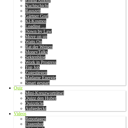
Emma Amour
Nachtschicht
Rauszeit
Gärtner Graf
KI-Kosmos
Loading …
Down by Law
Move on up
Watts On
Rat der Weisen
MoneyTalks
Sektenblog
Work in Progress
Top Job
Zugestiegen
Madame Energie
Smart gespart
Quiz
Mini-Kreuzworträtsel
Quizz den Huber
Quizzticle
Aufgedeckt
Videos
Reportagen
Fragenbot