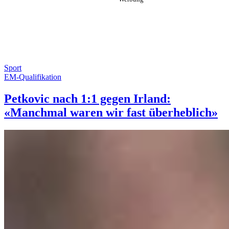
Sport
EM-Qualifikation
Petkovic nach 1:1 gegen Irland:
«Manchmal waren wir fast überheblich»