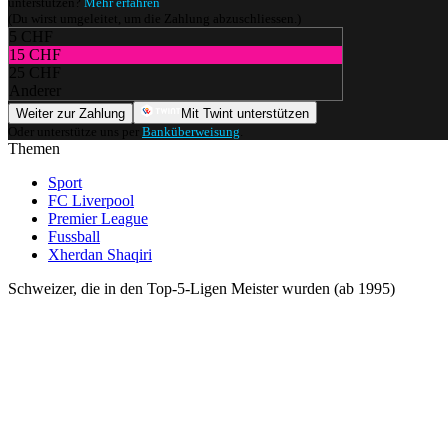
unterstützen?
Mehr erfahren
(Du wirst umgeleitet, um die Zahlung abzuschliessen.)
5 CHF
15 CHF
25 CHF
Anderer
Weiter zur Zahlung
Mit Twint unterstützen
Oder unterstütze uns per
Banküberweisung
.
Themen
Sport
FC Liverpool
Premier League
Fussball
Xherdan Shaqiri
Schweizer, die in den Top-5-Ligen Meister wurden (ab 1995)