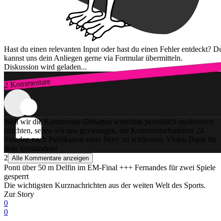
Hast du einen relevanten Input oder hast du einen Fehler entdeckt? D
kannst uns dein Anliegen gerne via Formular übermitteln.
Diskussion wird geladen...
2 Kommentare
Zum Login
Weil wir die Kommentar-Debatten weiterhin persönlich moderieren
möchten, sehen wir uns gezwungen, die Kommentarfunktion 24
Stunden nach Publikation einer Story zu schliessen. Vielen Dank für
dein Verständnis!
2
Alle Kommentare anzeigen
Ponti über 50 m Delfin im EM-Final +++ Fernandes für zwei Spiele
gesperrt
Die wichtigsten Kurznachrichten aus der weiten Welt des Sports.
Zur Story
0
0