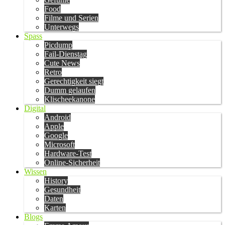
Food
Filme und Serien
Unterwegs
Spass
Picdump
Fail-Dienstag
Cute News
Retro
Gerechtigkeit siegt
Dumm gelaufen
Klischeekanone
Digital
Android
Apple
Google
Microsoft
Hardware-Test
Online-Sicherheit
Wissen
History
Gesundheit
Daten
Karten
Blogs