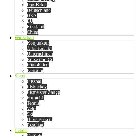
Iran-Krieg
Deutschland
USA
EU
Russland
China
Wirtschaft
Konjunktur
Arbeitsmarkt
Unternehmen
Börse und Co
Immobilien
Konsum
Sport
Fussball
Eishockey
Eismeister Zaugg
Formel 1
Tennis
Velo
Ski
Unvergessen
Resultate
Leben
Gefühle