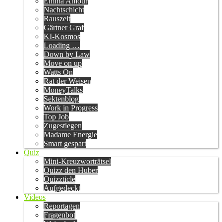
Emma Amour
Nachtschicht
Rauszeit
Gärtner Graf
KI-Kosmos
Loading …
Down by Law
Move on up
Watts On
Rat der Weisen
MoneyTalks
Sektenblog
Work in Progress
Top Job
Zugestiegen
Madame Energie
Smart gespart
Quiz
Mini-Kreuzworträtsel
Quizz den Huber
Quizzticle
Aufgedeckt
Videos
Reportagen
Fragenbot