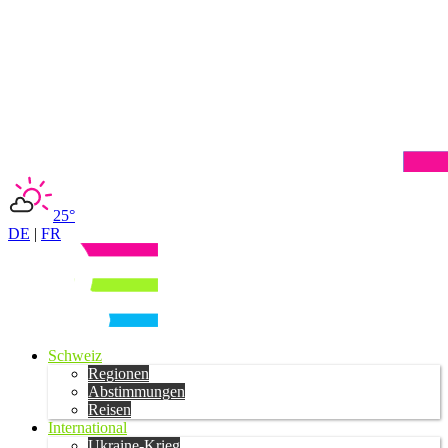
25°
DE
|
FR
Schweiz
Regionen
Abstimmungen
Reisen
International
Ukraine-Krieg