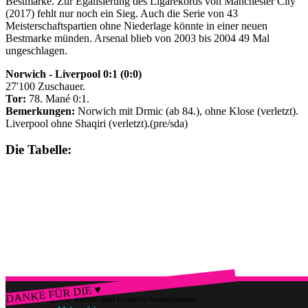
Bestmarke. Zur Egalisierung des Ligarekords von Manchester City
(2017) fehlt nur noch ein Sieg. Auch die Serie von 43
Meisterschaftspartien ohne Niederlage könnte in einer neuen
Bestmarke münden. Arsenal blieb von 2003 bis 2004 49 Mal
ungeschlagen.
Norwich - Liverpool 0:1 (0:0)
27'100 Zuschauer.
Tor:
78. Mané 0:1.
Bemerkungen:
Norwich mit Drmic (ab 84.), ohne Klose (verletzt).
Liverpool ohne Shaqiri (verletzt).(pre/sda)
Die Tabelle:
DANKE FÜR DIE ♥
Würdest du gerne watson und unseren Journalismus