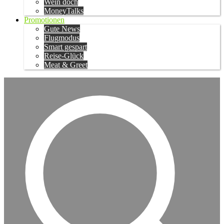
Wein doch
MoneyTalks
Promotionen
Gute News
Flugmodus
Smart gespart
Reise-Glück
Meat & Greet